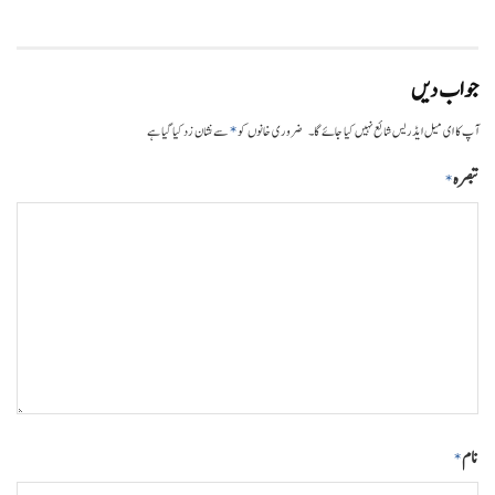
جواب دیں
*
آپ کا ای میل ایڈریس شائع نہیں کیا جائے گا۔
ضروری خانوں کو
سے نشان زد کیا گیا ہے
تبصرہ
*
نام
*