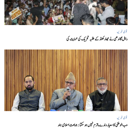
قومی خبریں
راہل گاندھی نے جھارکھنڈ کے طلبہ تحریک کی حمایت کی
قومی خبریں
حب الوطنی کا معیار وندے ماترم نہیں ہو سکتا : جماعت اسلامی ہند