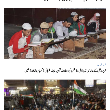
قومی خبریں
اتر پردیش کےمدارس میں کامل و فاضل کی اسناد بند لیکن سابقہ طلبا کی ڈگریا ں اثرانداز نہیں