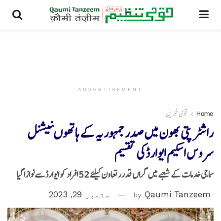
ADVERTISEMENT
Home
قومی خبریں
راشٹرپتی بھون میں صدر جمہوریہ کے ہاتھوںنیشنل
سروس اسکیم ایوارڈکی تقسیم
سماجی خدمات کے شعبے میں گراں قدرر تعاون کیلئے 52 افراد کو ایوارڈسےنوازا گیا
Qaumi Tanzeem
by
ستمبر 29, 2023