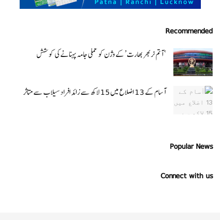
Recommended
‘ آتم نربھر بھارت’ کے وژن کو عملی جامہ پہنانے کی کوشش
آسام کے 13 اضلاع میں 15 لاکھ سے زائد افراد سیلاب سے متاثر
Popular News
Connect with us