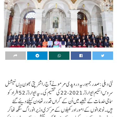
نئی دہلی :صدر جمہوریہ دروپدی مرمو نے آج راشٹرپتی بھون میںنیشنل
سروس اسکیم ایوارڈز 2021-22 کی تقسیم کی۔ یہ ایوارڈز 52 افراد کو
سماجی خدمات کے شعبے میں اُن کے گراں قدرر تعاون کیلئے دیئے گئے
ہیں۔ نوجوانوں کے اموراور کھیلوں کے مرکزی وزیر انورا گ سنگھ ٹھاکر