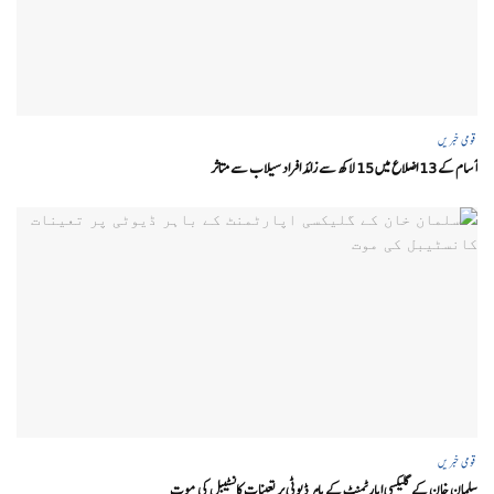
قومی خبریں
آسام کے 13 اضلاع میں 15 لاکھ سے زائد افراد سیلاب سے متاثر
قومی خبریں
سلمان خان کے گلیکسی اپارٹمنٹ کے باہر ڈیوٹی پر تعینات کانسٹیبل کی موت