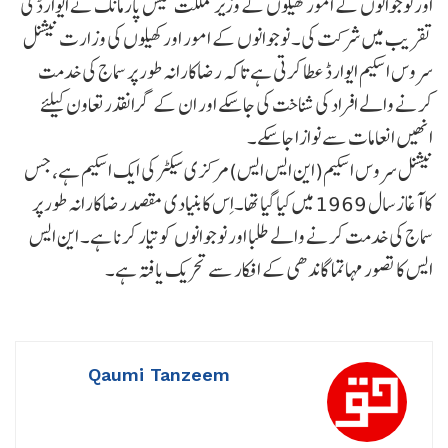
اور نوجوانوں کے امور کھیلوں کے وزیر مملکت نتیش پارمانک نے ایوارڈ کی
تقریب میں شرکت کی۔ نوجوانوں کے امور اور کھیلوں کی وزارت نیشنل
سروس اسکیم ایوارڈ عطا کرتی ہے تاکہ رضاکارانہ طور پر سماج کی خدمت
کرنے والے افراد کی شناخت کی جاسکے اور ان کے گرانقدرتعاون کیلئے
انھیں انعامات سے نوازا جاسکے۔
نیشنل سروس اسکیم(این ایس ایس)مرکزی سیکٹر کی ایک اسکیم ہے، جس
کا آغاز سال 1969 میں کیا گیا تھا۔اِس کا بنیادی مقصد رضاکارانہ طور پر
سماج کی خدمت کرنے والے طلبا اور نوجوانوں کوتیار کرنا ہے۔ این ایس
ایس کا تصور مہاتما گاندھی کے افکار سے تحریک یافتہ ہے۔
Qaumi Tanzeem