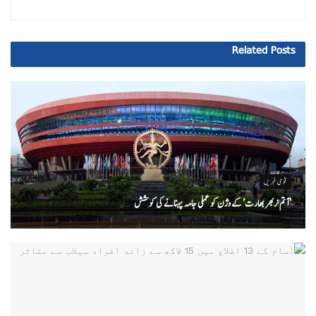
Related
Posts
قومی خبریں
‘ آتم نربھر بھارت’ کے وژن کو عملی جامہ پہنانے کی کوشش