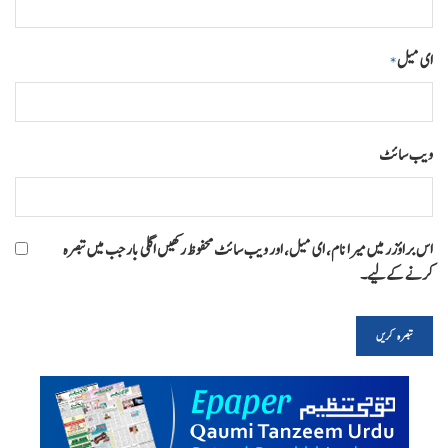
ای میل
*
ویب‌ سائٹ
اس براؤزر میں میرا نام، ای میل، اور ویب سائٹ محفوظ رکھیں اگلی بار جب میں تبصرہ
کرنے کےلیے۔