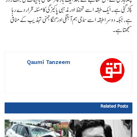
پکڑ گئی ہے۔ ایک طبقہ اسے تحفظ اور مذہبی پاکیزگی کا مسئلہ قرار دے رہا
ہے، جبکہ دوسرا طبقہ اسے سماجی ہم آہنگی اور گنگا جمنی تہذیب کے منافی
سمجھتا ہے۔
Qaumi Tanzeem
Related
Posts