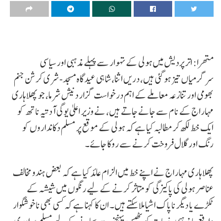
متھرا: اتر پردیش میں ہولی کے تہوار سے پہلے مذہبی اور سیاسی
سرگرمیاں تیز ہو گئی ہیں، دریں اثنا، شاہی عیدگاہ مسجد-شری کرشن جنم
بھومی اور تنازعہ معاملے کے اہم درخواست گزار دنیش شرما، جو پھلاہاری
مہاراج کے نام سے جانے جاتے ہیں، نے وزیر اعلیٰ یوگی آدتیہ ناتھ کو
ایک خط لکھ کر مطالبہ کیا ہے کہ ہولی کے موقع پر مسلم دکانداروں کو
رنگ اور گلال فروخت کرنے سے روکا جائے۔
پھلاہاری مہاراج نے اپنے خط میں الزام عائد کیا ہے کہ بعض ہندو مخالف
عناصر ہولی کی پاکیزگی کو متاثر کرنے کے لیے رنگوں میں شیشہ کے
ٹکڑے یا دیگر ناپاک اشیا ملا سکتے ہیں۔ ان کا کہنا ہے کہ کسی بھی ناخوشگوار