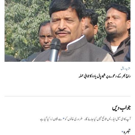
اتر پردیش
راج بھر کے دعوے پر شیوپال یادو کا جوابی حملہ
جواب دیں
*
آپ کا ای میل ایڈریس شائع نہیں کیا جائے گا۔
ضروری خانوں کو
سے نشان زد کیا گیا ہے
تبصرہ
*