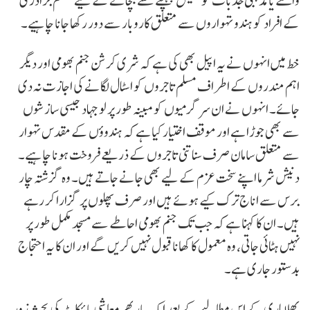
واقعے یا مذہبی جذبات کو ٹھیس پہنچنے سے بچانے کے لیے مسلم برادری
کے افراد کو ہندو تہواروں سے متعلق کاروبار سے دور رکھا جانا چاہیے۔
خط میں انہوں نے یہ اپیل بھی کی ہے کہ شری کرشن جنم بھومی اور دیگر
اہم مندروں کے اطراف مسلم تاجروں کو اسٹال لگانے کی اجازت نہ دی
جائے۔ انہوں نے ان سرگرمیوں کو مبینہ طور پر لو جہاد جیسی سازشوں
سے بھی جوڑا ہے اور موقف اختیار کیا ہے کہ ہندوؤں کے مقدس تہوار
سے متعلق سامان صرف سناتنی تاجروں کے ذریعے فروخت ہونا چاہیے۔
دنیش شرما اپنے سخت عزم کے لیے بھی جانے جاتے ہیں۔ وہ گزشتہ چار
برس سے اناج ترک کیے ہوئے ہیں اور صرف پھلوں پر گزارا کر رہے
ہیں۔ ان کا کہنا ہے کہ جب تک جنم بھومی احاطے سے مسجد مکمل طور پر
نہیں ہٹائی جاتی، وہ معمول کا کھانا قبول نہیں کریں گے اور ان کا یہ احتجاج
بدستور جاری ہے۔
پھلاہاری کے اس مطالبے کے بعد ایک بار پھر معاشی بائیکاٹ کی بحث زور