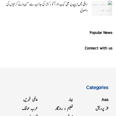
دہلی میں ایپ پر مبنی کیب اور آٹو رکشہ کی جانب سے من مانے کرایوں کی
وصولی
Popular News
Connect with us
Categories
Aaa
بہار
عالمی خبریں
اتر پردیش
تعلیم و روزگار
عرب ممالک