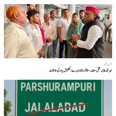
اتر پردیش
میرٹھ طالبہ قتل معاملہ: متاثرہ خاندان سے اکھلیش یادوکی ملاقات