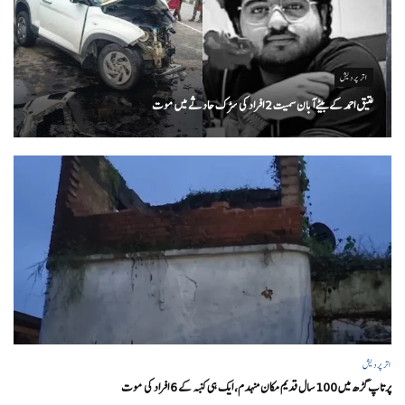
اتر پردیش
عتیق احمد کے بیٹے آبان سمیت 2 افراد کی سڑک حادثے میں موت
اتر پردیش
پرتاپ گڑھ میں 100 سال قدیم مکان منہدم، ایک ہی کنبہ کے 6 افراد کی موت