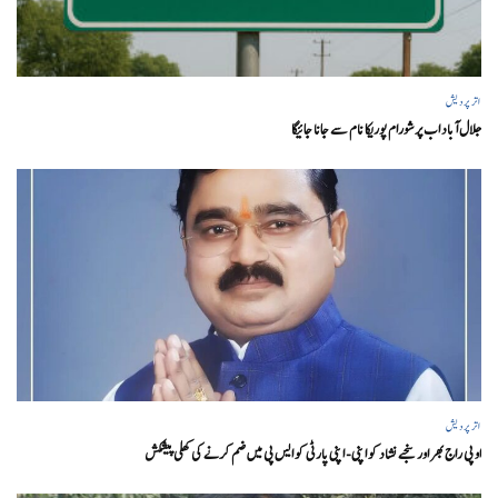
اتر پردیش
جلال آباد اب پرشورام پوریکا نام سے جانا جائیگا
اتر پردیش
او پی راج بھر اور سنجے نشاد کو اپنی- اپنی پارٹی کو ایس پی میں ضم کرنے کی کھلی پیشکش