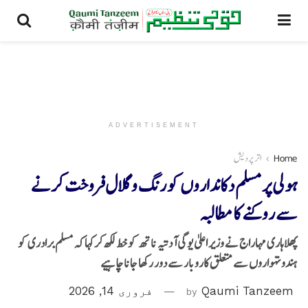
ADVERTISEMENT
Home
اتر پردیش
ہولی پر مسلم دکانداروں کو رنگ و گلال فروخت کرنے
سے روکنے کا مطالبہ
پھلاہاری مہاراج نے وزیر اعلیٰ یوگی آدتیہ ناتھ کو خط لکھ کرکہا کہ مسلم برادری کو
ہندو تہواروں سے متعلق کاروبار سے دور رکھا جانا چاہیے
Qaumi Tanzeem
by
فروری 14, 2026