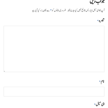
جواب دیں
*
آپ کا ای میل ایڈریس شائع نہیں کیا جائے گا۔
ضروری خانوں کو
سے نشان زد کیا گیا ہے
تبصرہ
*
نام
*
ای میل
*