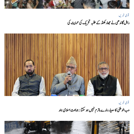
قومی خبریں
راہل گاندھی نے جھارکھنڈ کے طلبہ تحریک کی حمایت کی
قومی خبریں
حب الوطنی کا معیار وندے ماترم نہیں ہو سکتا : جماعت اسلامی ہند