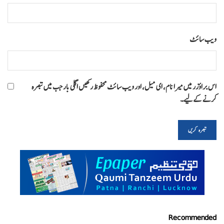
ویب‌ سائٹ
اس براؤزر میں میرا نام، ای میل، اور ویب سائٹ محفوظ رکھیں اگلی بار جب میں تبصرہ
کرنے کےلیے۔
Recommended