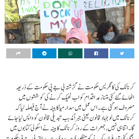
کرناٹک کی کانگریس حکومت نے گزشتہ بی جے پی حکومت کے ذریعہ
اٹھائے گئے کئی متنازعہ اقدام کو اب ٹھیک کرنے کی کوششوں میں
مصروف ہو گئی ہے۔ اس عمل میں سدارمیا کابینہ نے آج فیصلہ لیا کہ
کرناٹک میں لو جہاد قانون یعنی جبراً مذہب تبدیلی قانون کو واپس لیا جائے
گا۔ اتنا ہی نہیں، جمعرات کے روز کرناٹک کابینہ نے اسکولی کتابوں میں
بھی کئی تبدیلیاں کرنے کو منظوری دے دی ہے۔ سابقہ بی جے پی حکومت