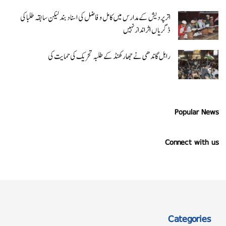
اتر پردیش کےمدارس میں کامل و فاضل کی اسناد بند لیکن سابقہ طلبا کی
ڈگریا ں اثرانداز نہیں
راہل گاندھی نے جھارکھنڈ کے طلبہ تحریک کی حمایت کی
Popular News
Connect with us
Categories