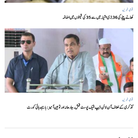
قومی خبریں
کھانے پینے کی 36 بڑی اشیاء میں سے 35 کی قیمتوں میں اضافہ
قومی خبریں
گڈکری کے خلاف آن لائن ڈیپ فیک پوسٹ فحش، جارحانہ اور توہین آمیز:بامبے ہائی کورٹ