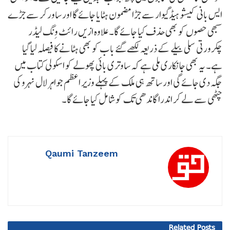
ایس بانی کیشو ہیڈگیوار سے جڑا مضمون ہٹایا جائے گا اور ساورکر سے جڑے
سبھی حصوں کو بھی حذف کیا جائے گا۔ علاوہ ازیں رائٹ وِنگ لیڈر
چکرورتی سلی بیلے کے ذریعہ لکھے گئے باب کو بھی ہٹانے کا فیصلہ لیا گیا
ہے۔ یہ بھی جانکاری ملی ہے کہ ساوتری بائی پھولے کو اسکولی کتاب میں
جگہ دی جائے گی اور ساتھ ہی ملک کے پہلے وزیر اعظم جواہر لال نہرو کی
چٹھی سے لے کر اندرا گاندھی تک کو شامل کیا جائے گا۔
Qaumi Tanzeem
Related
Posts