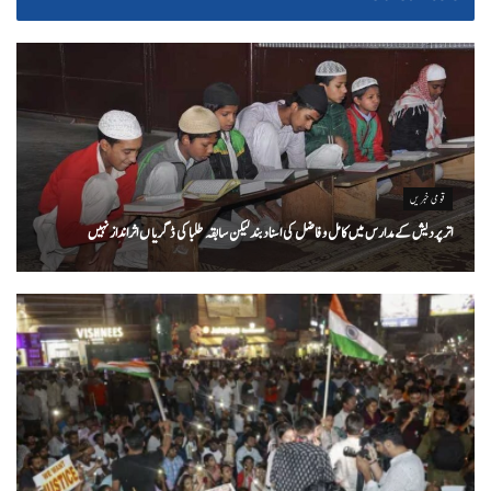
قومی خبریں
اتر پردیش کےمدارس میں کامل و فاضل کی اسناد بند لیکن سابقہ طلبا کی ڈگریا ں اثرانداز نہیں