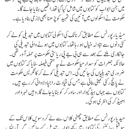
میں جن ابواب کو کتابوں میں شامل کیا گیا تھا، انھیں ہٹایا جائے گا۔
حکومت نے اسکولوں میں آئین کی تمہید کو پڑھنا بھی لازمی بنا دیا ہے۔
میڈیا رپورٹس کے مطابق کرناٹک کی اسکولی کتابوں میں تبدیلی کو لے کر
کئی دنوں سے تبادلہ خیال ہو رہا تھا۔ کتابوں میں ہونے والی تبدیلی کی
جانکاری ملنے کے بعد سے ہی بی جے پی ریاستی حکومت پر حملہ آور تھی۔
حالانکہ جمعرات کو سدارمیا حکومت نے یہ حتمی فیصلہ سنایا کہ کتابوں میں
ضروری تبدیلیاں کی جائیں گی۔ اس تبدیلی کو لے کر کانگریس حکومت
نے پانچ رکنی کمیٹی بنائی ہے جس کی قیادت راجپا دلاوائی کر رہے ہیں۔
کتابوں سے جہاں ہیڈگیوار اور ساورکر کو ہٹایا جائے گا، وہیں نہرو اور
امبیڈکر کی انٹری ہوگی۔
میدیا رپورٹس کے مطابق چھٹی کلاس سے لے کر دسویں کلاس تک کے
سوشل سائنس کی کتابوں میں کچھ ابواب تبدیل کیے جائیں گے۔ آر ایس