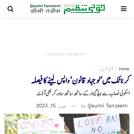
ADVERTISEMENT
Home
قومی خبریں
کرناٹک میں ’لو جہاد قانون‘ واپس لینے کا فیصلہ
اسکولی نصاب سے ہیڈگیوار کے ساتھ ساتھ ساورکر بھی آؤٹ
Qaumi Tanzeem
by
جون 15, 2023