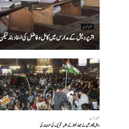
قومی خبریں
اتر پردیش کےمدارس میں کامل و فاضل کی اسناد بند لیکن سا
قومی خبریں
راہل گاندھی نے جھارکھنڈ کے طلبہ تحریک کی حمایت کی