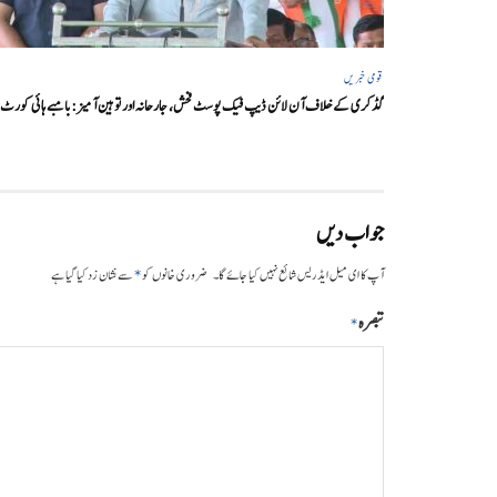
قومی خبریں
گڈکری کے خلاف آن لائن ڈیپ فیک پوسٹ فحش، جارحانہ اور توہین آمیز:بامبے ہائی کورٹ
جواب دیں
*
آپ کا ای میل ایڈریس شائع نہیں کیا جائے گا۔
ضروری خانوں کو
سے نشان زد کیا گیا ہے
تبصرہ
*