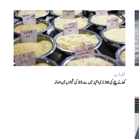
قومی خبریں
کھانے پینے کی 36 بڑی اشیاء میں سے 35 کی قیمتوں میں اضافہ