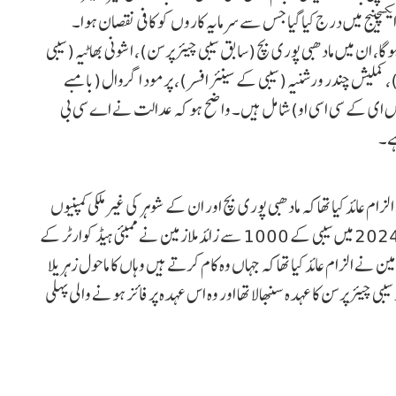
یکسچینج میں درج کیا گیا جس سے سرمایہ کاروں کو کافی نقصان ہوا۔
، ان میں مادھبی پوری بچ (سابق سیبی چیئرپرسن)، اشونی بھاٹیہ (سیبی
کملیش چندر ورشنیہ (سیبی کے سینئر افسر)، پرمود اگروال (بامبے
ایس ای کے سی اسی او) شامل ہیں۔ واضح ہو کہ عدالت نے اے سی بی
رگ ریسرچ‘ نے الزام عائد کیا تھا کہ مادھبی پوری بچ اور ان کے شوہر کی غیرملکی کمپنیوں
میں حصہ داری تھی، جن کا اڈانی گروپ سے تعلق تھا۔ ستمبر 2024 میں سیبی کے 1000 سے زائد ملازمین نے ممبئی ہیڈ کوارٹر کے
زمین نے الزام عائد کیا تھا کہ جہاں وہ کام کرتے ہیں وہاں کا ماحول زہریلا
واضح ہو کہ مادھبی پوری بچ نے 28 فروری 2022 کو سیبی چیئرپرسن کا عہدہ سنبھالا تھا اور وہ اس عہدہ پر فائز ہونے والی پہلی