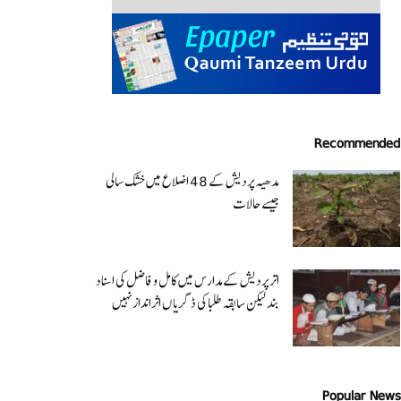
Recommended
مدھیہ پردیش کے 48 اضلاع میں خشک سالی
جیسے حالات
اتر پردیش کےمدارس میں کامل و فاضل کی اسناد
بند لیکن سابقہ طلبا کی ڈگریا ں اثرانداز نہیں
Popular News