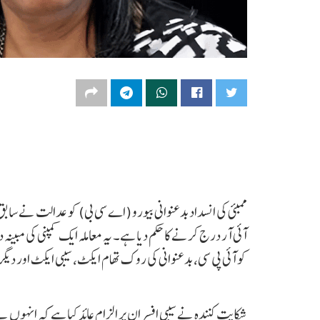
ممبئی کی انسداد بدعنوانی بیورو (اے سی بی) کو عدالت نے ساب
آئی آر درج کرنے کا حکم دیا ہے۔ یہ معاملہ ایک کمپنی کی م
کو آئی پی سی، بدعنوانی کی روک تھام ایکٹ، سیبی ایکٹ اور دی
شکایت کنندہ نے سیبی افسران پر الزام عائد کیا ہے کہ انہوں نے