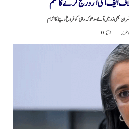
لاف ایف آئی آر درج کرنے کا حکم
افسران بھی زد میں آئے-دھوکہ دہی کو فروغ دینے کا الزام
0
 خبریں