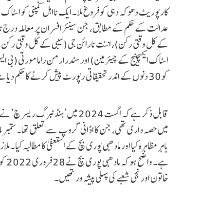
کارپوریٹ دھوکہ دہی کو فروغ ملا۔ ایک نااہل کمپنی کو اسٹاک ا
عدالت کے حکم کے مطابق، جن سینئر افسران پر معاملہ درج ہوگا
کے کل وقتی رکن)، اننت نارائن جی (سیبی کے کل وقتی رکن)، 
اسٹاک ایکسچینج کے چیئرمین) اور سندرارمن راما مورتی (بی 
کو 30 دنوں کے اندر تحقیقاتی رپورٹ پیش کرنے کا حکم دیا ہے۔
قابل ذکر ہے کہ اگست 2024 میں ’ہنڈنب
باہر مظاہرہ کیا اور مادھبی پوری بچ کے استعفیٰ کا مطالبہ کیا۔ ملا
ہے۔ 
خاتون اور نجی شعبے کی پہلی پیشہ ور تھیں۔