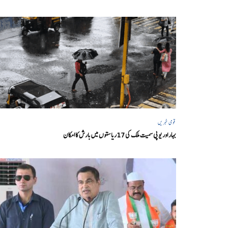
قومی خبریں
بہار اور یو پی سمیت ملک کی 17ریاستوں میں بارش کا امکان