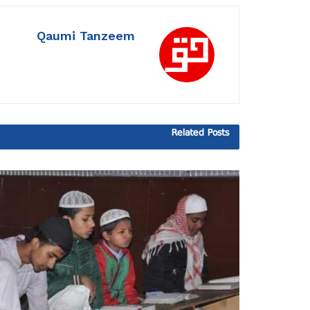
Qaumi Tanzeem
Related
Posts