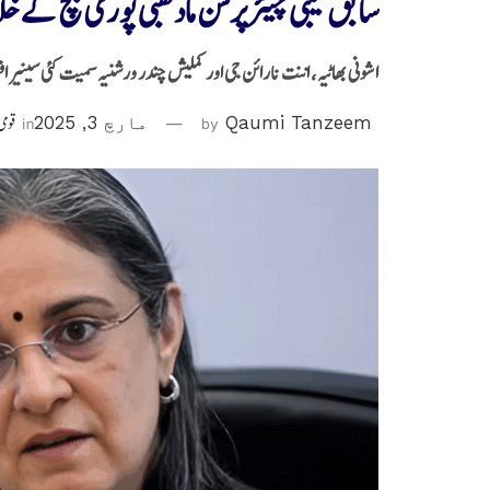
سابق سیبی چیئرپرسن مادھبی پوری بچ کے خ
اشونی بھاٹیہ، اننت نارائن جی اور کملیش چندر ورشنیہ سمیت کئی سینیر 
Qaumi Tanzeem
by
مارچ 3, 2025
in
قومی