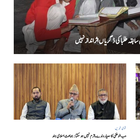
بقہ طلبا کی ڈگریا ں اثرانداز نہیں
قومی خبریں
حب الوطنی کا معیار وندے ماترم نہیں ہو سکتا : جماعت اسلامی ہند