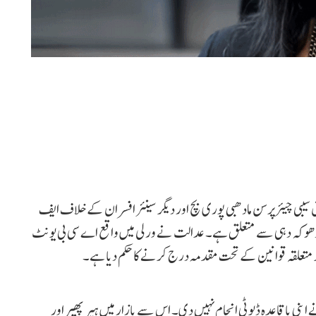
ق سیبی چیئرپرسن مادھبی پوری بچ اور دیگر سینئر افسران کے خلاف ایف
بینہ دھوکہ دہی سے متعلق ہے۔ عدالت نے ورلی میں واقع اے سی بی یونٹ
گر متعلقہ قوانین کے تحت مقدمہ درج کرنے کا حکم دیا ہے۔
 اپنی باقاعدہ ڈیوٹی انجام نہیں دی۔ اس سے بازار میں ہیر پھیر اور