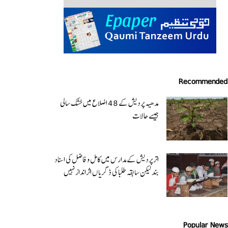
Recommended
مدھیہ پردیش کے 48 اضلاع میں خشک سالی
جیسے حالات
اتر پردیش کےمدارس میں کامل و فاضل کی اسناد
بند لیکن سابقہ طلبا کی ڈگریا ں اثرانداز نہیں
Popular News