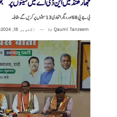
جھارکھنڈ میں این ڈی اے میں سیٹوں پر سمجھ
بی جے پی 68 اور دیگر اتحادی 13 سیٹوں پر کریں گے مقابلہ
Qaumi Tanzeem
by
اکتوبر 18, 2024
n