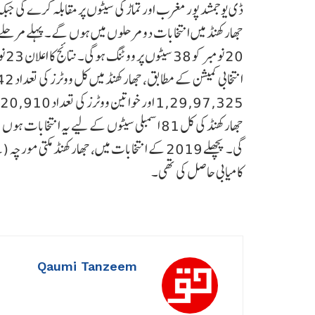
ڈی یو جمشد پور مغرب اور تماڑ کی سیٹوں پر مقابلہ کرے گی ج
20 نومبر کو 38 سیٹوں پر ووٹنگ ہوگی۔ نتائج کا اعلان 23 نومبر کو ہوگا۔
1,29,97,325 اور خواتین ووٹرز کی تعداد 1,25,20,910 ہے، جو خواتین کی بڑھتی ہوئی شمولیت کو ظاہر کرتی ہے۔
کامیابی حاصل کی تھی۔
Qaumi Tanzeem