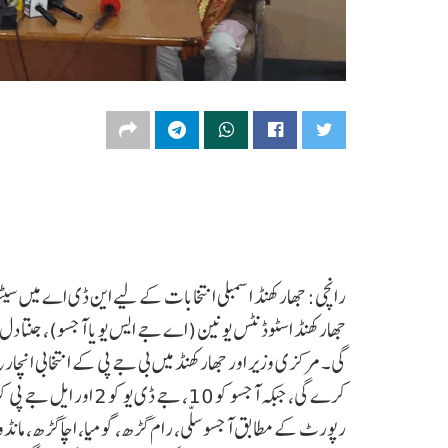
رانچی: جھارکھنڈ اسمبلی انتخابات کے لیے این ڈی اے میں سیٹو
جھارکھنڈ اسٹوڈنٹس یونین (اے جے ایس یو یا آجسو)، جنتا دل 
کرے گی، جبکہ آجسو کو 10، جے ڈی یو کو 2 اور ایل جے پی کو ایک سیٹ دی گئی ہے۔
رپورٹ کے مطابق آجسو سلّی، رام گڑھ، گومیا، اچاگڑھ، مانڈو، 