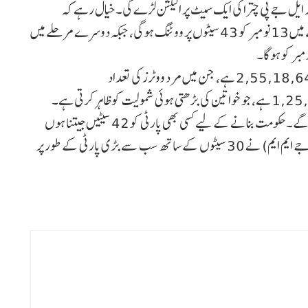
بکہ ایل جے پی چترا کی ایک سیٹ پر الیکشن لڑے گی۔خیال رہے کہ
جھارکھنڈ میں انتخابات دو مرحلوں میں ہوں گے۔ پہلے مرحلے میں 13 نومبر کو 43 سیٹوں پر ووٹنگ ہوگی، جبکہ دوسرے مرحلے میں
انتخابی کمیشن کے مطابق، جھارکھنڈ میں کل ووٹرز کی تعداد 2,55,18,642 ہے، جن میں مرد ووٹرز کی تعداد
جھارکھنڈ کی کل 81 اسمبلی سیٹوں کے لیے یہ انتخابات ہوں گے۔ حکومت بنانے کے لیے کسی بھی پارٹی کو 42 سیٹیں جیتنا ہوں
گی۔ پچھلے 2019 کے انتخابات میں، جھارکھنڈ مکتی مورچہ (جے ایم ایم) نے 30 سیٹوں کے ساتھ سب سے بڑی پارٹی کے طور پر