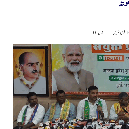
وتہ
0
i
قومی خبریں