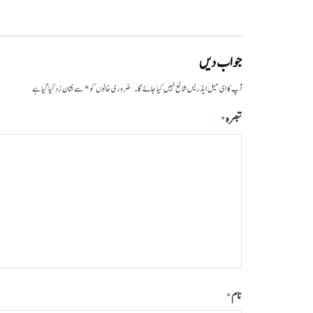
جواب دیں
*
آپ کا ای میل ایڈریس شائع نہیں کیا جائے گا۔
ضروری خانوں کو
سے نشان زد کیا گیا ہے
تبصرہ
*
نام
*