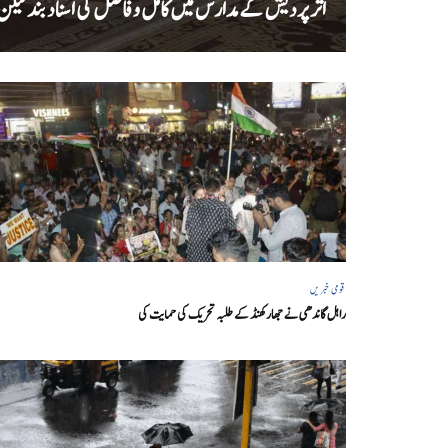
اتر پردیش کےمدارس میں کامل و فاضل کی اسناد بند لیکن سا
قومی خبریں
راہل گاندھی نے جھارکھنڈ کے طلبہ تحریک کی حمایت کی