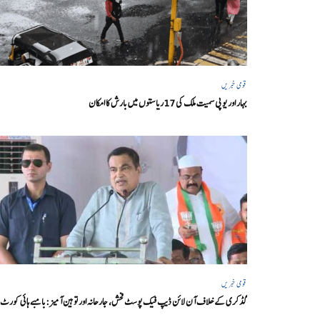
قومی خبریں
بہار اور یو پی سمیت ملک کی 17ریاستوں میں بارش کا امکان
قومی خبریں
گڈکری کے خلاف آن لائن ڈیپ فیک پوسٹ فحش، جارحانہ اور توہین آمیز:بامبے ہائی کورٹ