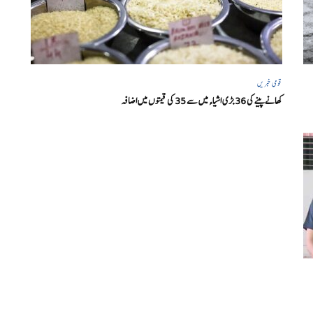
قومی خبریں
کھانے پینے کی 36 بڑی اشیاء میں سے 35 کی قیمتوں میں اضافہ