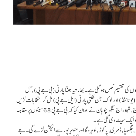
ں کی تقسیم مکمل ہو گئی ہے۔ بھارتیہ جنتا پارٹی (بی جے پی)، آل
(یونائٹڈ) اور لوک جن شکتی پارٹی (ایل جے پی) مل کر انتخابات لڑیں
گی۔ مرکزی وزیر اور جھارکھنڈ میں بی جے پی کے انتخابی انچارج، شیوراج سنگھ چوہان نے اعلان کیا کہ بی جے پی 68 سیٹوں پر مقابلہ
جگسلیا، ڈمری، پاکوڑ، لوہردگا اور منوہرپور سے الیکشن لڑے گی۔ جے