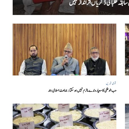
بقہ طلبا کی ڈگریا ں اثرانداز نہیں
قومی خبریں
حب الوطنی کا معیار وندے ماترم نہیں ہو سکتا : جماعت اسلامی ہند