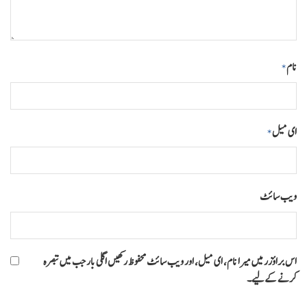
نام
*
ای میل
*
ویب‌ سائٹ
اس براؤزر میں میرا نام، ای میل، اور ویب سائٹ محفوظ رکھیں اگلی بار جب میں تبصرہ
کرنے کےلیے۔