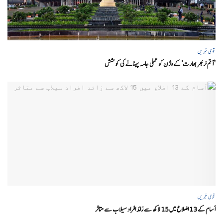
قومی خبریں
‘ آتم نربھر بھارت’ کے وژن کو عملی جامہ پہنانے کی کوشش
قومی خبریں
آسام کے 13 اضلاع میں 15 لاکھ سے زائد افراد سیلاب سے متاثر