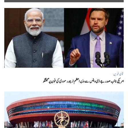
قومی خبریں
امریکی نائب صدر جے ڈی وینس سے وزیر اعظم نریندر مودی کی فون پر گفتگو