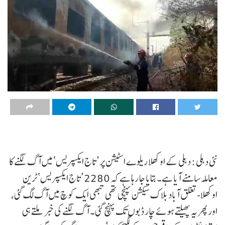
نئی دہلی : دہلی کے اوکھلا ریلوے اسٹیشن پر ’تاج ایکسپریس‘ میں آگ لگنے کا
معاملہ سامنے آیا ہے۔ بتایا جا رہا ہے کہ 2280 ’تاج ایکسپریس‘ ٹرین
اوکھلا-تغلق آباد بلاک سیکشن پہنچی تھی تبھی ایک کوچ میں آگ لگ گئی،
اور پھر یہ پھیلتے ہوئے چار ڈبوں تک پہنچ گئی۔ آگ لگنے کی خبر ملتے ہی