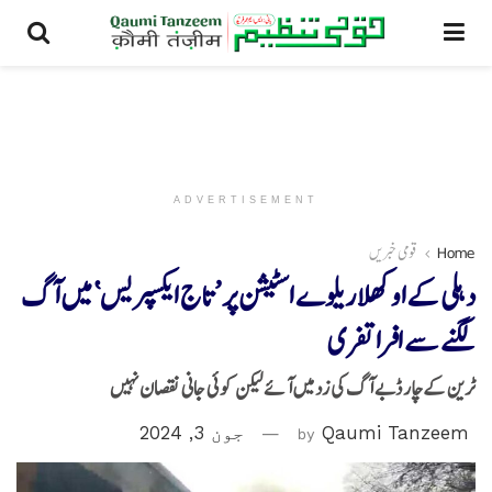
ADVERTISEMENT
Home
قومی خبریں
دہلی کےاوکھلا ریلوے اسٹیشن پر ’تاج ایکسپریس‘ میں آگ
لگنے سے افراتفری
ٹرین کےچار ڈبے آگ کی زد میں آئے لیکن کوئی جانی نقصان نہیں
Qaumi Tanzeem
by
جون 3, 2024