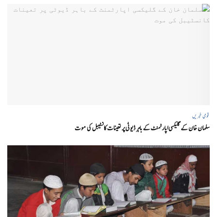
قومی خبریں
سلمان خان کے گلیکسی اپارٹمنٹ کے باہر ڈیوٹی پر تعینات کانسٹیبل کی موت