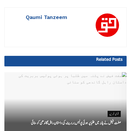
Qaumi Tanzeem
Related
Posts
قومی خبریں
صفت فیض نے پٹنہ میں طلبا پر ہوئی پولیس بربریت کی داستان راہل گاندھی کو سنائی