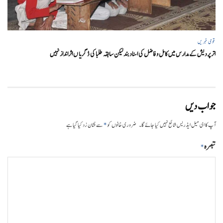
قومی خبریں
اتر پردیش کےمدارس میں کامل و فاضل کی اسناد بند لیکن سابقہ طلبا کی ڈگریا ں اثرانداز نہیں
جواب دیں
*
آپ کا ای میل ایڈریس شائع نہیں کیا جائے گا۔
ضروری خانوں کو
سے نشان زد کیا گیا ہے
تبصرہ
*