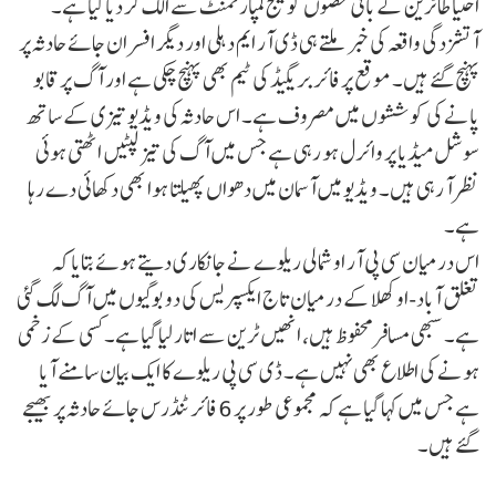
احتیاطاً ٹرین کے باقی حصوں کو لگیج کمپارٹمنٹ سے الگ کر دیا گیا ہے۔
آتشزدگی واقعہ کی خبر ملتے ہی ڈی آر ایم دہلی اور دیگر افسران جائے حادثہ پر
پہنچ گئے ہیں۔ موقع پر فائر بریگیڈ کی ٹیم بھی پہنچ چکی ہے اور آگ پر قابو
پانے کی کوششوں میں مصروف ہے۔ اس حادثہ کی ویڈیو تیزی کے ساتھ
سوشل میڈیا پر وائرل ہو رہی ہے جس میں آگ کی تیز لپٹیں اٹھتی ہوئی
نظر آ رہی ہیں۔ ویڈیو میں آسمان میں دھواں پھیلتا ہوا بھی دکھائی دے رہا
ہے۔
اس درمیان سی پی آر او شمالی ریلوے نے جانکاری دیتے ہوئے بتایا کہ
تغلق آباد-اوکھلا کے درمیان تاج ایکسپریس کی دو بوگیوں میں آگ لگ گئی
ہے۔ سبھی مسافر محفوظ ہیں، انھیں ٹرین سے اتار لیا گیا ہے۔ کسی کے زخمی
ہونے کی اطلاع بھی نہیں ہے۔ ڈی سی پی ریلوے کا ایک بیان سامنے آیا
ہے جس میں کہا گیا ہے کہ مجموعی طور پر 6 فائر ٹنڈرس جائے حادثہ پر بھیجے
گئے ہیں۔