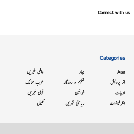
Connect with us
Categories
Aaa
بہار
عالمی خبریں
اتر پردیش
تعلیم و روزگار
عرب ممالک
ادبیات
خواتین
قومی خبریں
انٹرٹینمنٹ
ریاستی خبریں
کھیل
Grievance
Terms & Conditions
Advertise
About