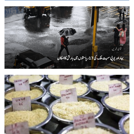
قومی خبریں
بہار اور یو پی سمیت ملک کی 17ریاستوں میں بارش کا امکان