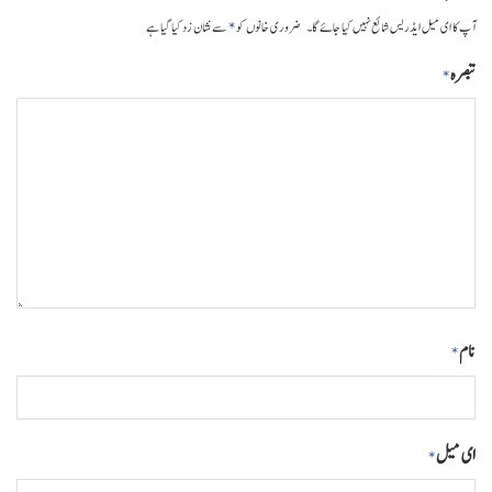
*
آپ کا ای میل ایڈریس شائع نہیں کیا جائے گا۔
ضروری خانوں کو
سے نشان زد کیا گیا ہے
تبصرہ
*
نام
*
ای میل
*