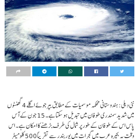
نئی دہلی: ہندوستانی محکمہ موسمیات کے مطابق بپرجوئے اگلے 4 گھنٹوں
میں شدید سمندری طوفان میں تبدیل ہو سکتا ہے۔ 15 جون کے آس
پاس اس کے طوفان کے طور پر شمال کی طرف بڑھنے کا امکان ہے۔ اس
وقت یہ بحیرہ عرب میں گجرات میں پوربندر سے تقریباً 500 کلومیٹر