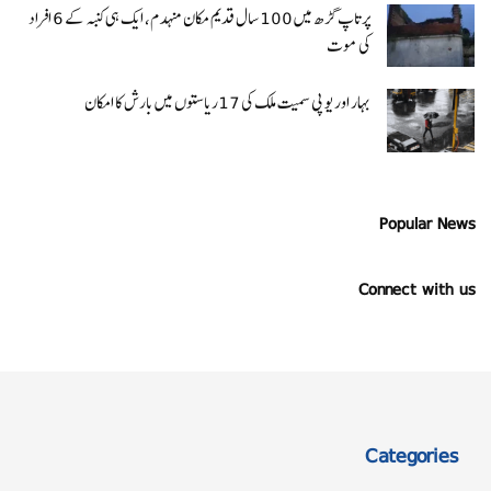
پرتاپ گڑھ میں 100 سال قدیم مکان منہدم، ایک ہی کنبہ کے 6 افراد
کی موت
بہار اور یو پی سمیت ملک کی 17ریاستوں میں بارش کا امکان
Popular News
Connect with us
Categories