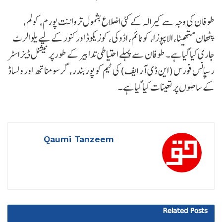
طوفان کی وجہ سے کیرالہ کے کئی اضلاع بشمول ترواننت پورم، کولم،
پٹھان متھیٹا، الاپپوزا، کوٹائم، اڈوکی، کوزیکوڈ اور کنور کے لیے یلو الرٹ
جاری کیا گیا ہے۔ طوفان سے پہلے احتیاطی تدابیر کے طور پر نیشنل ڈیزاسٹر
رسپانس فورس (این ڈی آر ایف) کی ٹیم کو پوربندر، گر سومناتھ اور ولساڈ
کے ساحلوں پر تعینات کیا گیا ہے۔
Qaumi Tanzeem
Related
Posts