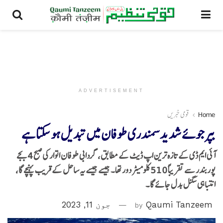
ADVERTISEMENT
Home
قومی خبریں
بپرجوئے شدید سمندری طوفان میں تبدیل ہو سکتا ہے
آئی ایم ڈی کے تازہ ترین اپ ڈیٹ کے مطابق، گردابی طوفان اتوار کی صبح 4 بجے
پوربندر سے تقریباً 510 کلومیٹر دور تھا۔ جیسے جیسے یہ ساحل کے قریب پہنچے گا،
انتباہی سگنل بدل جائے گا۔
Qaumi Tanzeem
by
جون 11, 2023