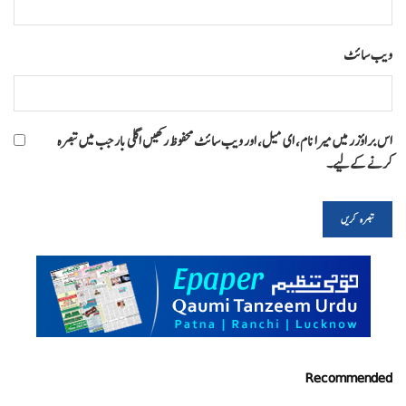
ویب‌ سائٹ
اس براؤزر میں میرا نام، ای میل، اور ویب سائٹ محفوظ رکھیں اگلی بار جب میں تبصرہ
کرنے کےلیے۔
Recommended