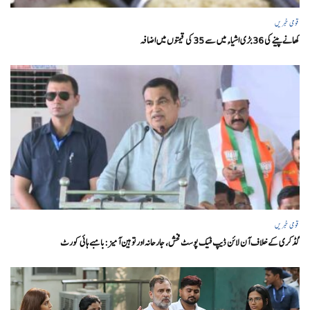
قومی خبریں
کھانے پینے کی 36 بڑی اشیاء میں سے 35 کی قیمتوں میں اضافہ
قومی خبریں
گڈکری کے خلاف آن لائن ڈیپ فیک پوسٹ فحش، جارحانہ اور توہین آمیز:بامبے ہائی کورٹ