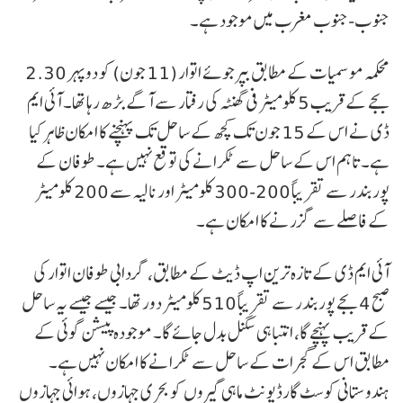
جنوب-جنوب مغرب میں موجود ہے۔
محکمہ موسمیات کے مطابق بپرجوئے اتوار (11 جون) کو دوپہر 2.30
بجے کے قریب 5 کلومیٹر فی گھنٹہ کی رفتار سے آگے بڑھ رہا تھا۔ آئی ایم
ڈی نے اس کے 15 جون تک کچھ کے ساحل تک پہنچنے کا امکان ظاہر کیا
ہے۔ تاہم اس کے ساحل سے ٹکرانے کی توقع نہیں ہے۔ طوفان کے
پوربندر سے تقریباً 200-300 کلومیٹر اور نالیہ سے 200 کلومیٹر
کے فاصلے سے گزرنے کا امکان ہے۔
آئی ایم ڈی کے تازہ ترین اپ ڈیٹ کے مطابق، گردابی طوفان اتوار کی
صبح 4 بجے پوربندر سے تقریباً 510 کلومیٹر دور تھا۔ جیسے جیسے یہ ساحل
کے قریب پہنچے گا، انتباہی سگنل بدل جائے گا۔ موجودہ پیشن گوئی کے
مطابق اس کے گجرات کے ساحل سے ٹکرانے کا امکان نہیں ہے۔
ہندوستانی کوسٹ گارڈ یونٹ ماہی گیروں کو بحری جہازوں، ہوائی جہازوں