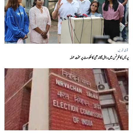
قومی خبریں
پریس کانفرنس میں راہل گاندھی کا حکومت پر سخت حملہ