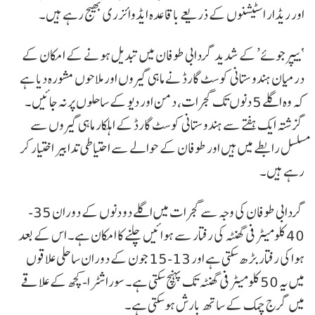
اور ریڈار اسٹیشنوں کے ذریعے باقاعدہ ایڈوائزری بھیج رہے ہیں۔
‘بیپرجوئے’ کے شدید گردابی طوفان میں تبدیل ہونے کے امکان کے
درمیان ہندوستانی کوسٹ گارڈ نے ماہی گیروں اور ملاحوں مشورہ دیا ہے
کہ وہ اگلے 5 دنوں تک گجرات، دمن اور دیو کے ساحلوں پر نہ جائیں۔
گزشتہ ایک ہفتے سے ہندوستانی کوسٹ گارڈ کے اہلکار ماہی گیروں سے
مسلسل رابطے میں ہیں اور طوفان کے حوالے سے احتیاطی تدابیر اختیار کر
رہے ہیں۔
گردابی طوفان کی وجہ سے گجرات میں اگلے دو دنوں کے دوران 35-
40 کلومیٹر فی گھنٹہ کی رفتار سے ہوائیں چلنے کا امکان ہے۔ اس کے بعد
ہوا کی رفتار بڑھ سکتی ہے اور 13-15 جون کے دوران ساحلی علاقوں
میں یہ 50 کلومیٹر فی گھنٹہ تک پہنچ سکتی ہے۔ سوراشٹرا-کچھ کے علاقے
میں گرج چمک کے ساتھ بارش ہوسکتی ہے۔