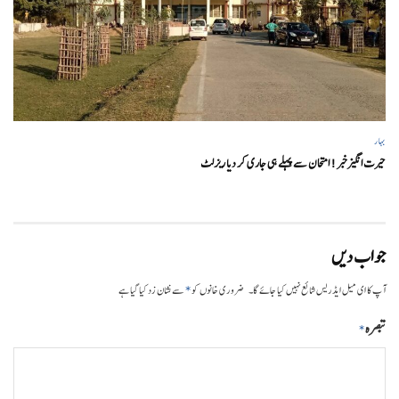
بہار
حیرت انگیزخبر ! امتحان سے پہلے ہی جاری کر دیا ریزلٹ
جواب دیں
*
آپ کا ای میل ایڈریس شائع نہیں کیا جائے گا۔
ضروری خانوں کو
سے نشان زد کیا گیا ہے
تبصرہ
*