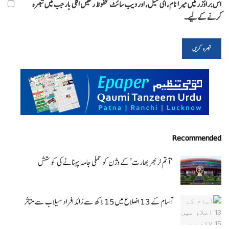
اس براؤزر میں میرا نام، ای میل، اور ویب سائٹ محفوظ رکھیں اگلی بار جب میں تبصرہ
کرنے کےلیے۔
Recommended
‘ آتم نربھر بھارت’ کے وژن کو عملی جامہ پہنانے کی کوشش
آسام کے 13 اضلاع میں 15 لاکھ سے زائد افراد سیلاب سے متاثر