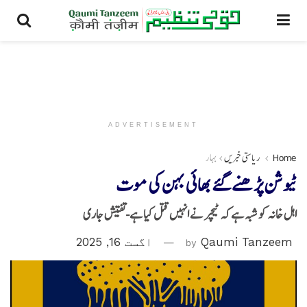
ADVERTISEMENT
Home
ریاستی خبریں
بہار
ٹیوشن پڑھنے گئے بھائی بہن کی موت
اہل خانہ کو شبہ ہے کہ ٹیچر نے انہیں قتل کیا ہے-تفتیش جاری
Qaumi Tanzeem
by
اگست 16, 2025