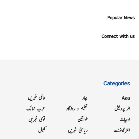
Popular News
Connect with us
Categories
Aaa
بہار
عالمی خبریں
اتر پردیش
تعلیم و روزگار
عرب ممالک
ادبیات
خواتین
قومی خبریں
انٹرٹینمنٹ
ریاستی خبریں
کھیل