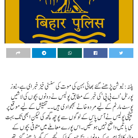
پٹنہ:ٹیوشن پڑھنے گئے بھائی بہن کی موت کی سنسنی خیز خبر ای ہے-نیوز
پورٹل ’اے بی پی‘کی خبر کے مطابق پولیس نے دونوں بچوں کی لاشیں
پوسٹ مارٹم کے لیے مردہ خانے بھجوا دی ہیں۔۔ تفتیش کے لیے موقع پر
پہنچی پولیس نے آس پاس کے لوگوں سے پوچھ گچھ کی لیکن ابھی تک بہت
سی باتیں واضح نہیں ہوسکیں۔اس پورے معاملے میں متوفی بچوں کے
والد کا الزام ہے کہ دونوں بچے جمعہ کو ایک ٹیچر کے گھر پڑھنے گئے تھے۔