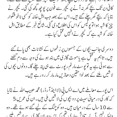
کافی دیر تک بچے گھر نہ آنے پر ٹیچر سے فون پر پوچھ گچھ کی گئی۔ ٹیچر نے
بتایا کہ بچے گھر چلے گئے ہیں۔ اس کے بعد جب اہل خانہ کو کسی ناخوشگوار
چیز کا شبہ ہوا تو پولیس کو اس کی اطلاع دی گئی۔شائع خبر کے مطابق اہل
خانہ کو شبہ ہے کہ ٹیچر نے انہیں قتل کیا ہے۔
دوسری جانب بچوں کے جسموں پر زخموں کے نشانات بھی پائے گئے
ہیں۔ تاہم یہ قتل ہے یا موت گاڑی میں بند ہونے کی وجہ سے دم گھٹنے
سے ہوئی ہے یہ تو پوسٹ مارٹم رپورٹ سے ہی پتہ چلے گا۔ دونوں بچوں کی
لاشیں ملنے کے بعد لواحقین دھاڑیں مار مار کر رو رہے ہیں۔
اس پورے معاملے میں اے ایس پی (لا اینڈ آرڈر) محمد حبیب اللہ نے بتایا
کہ کار کی درمیانی سیٹ پر دو بچوں کی لاشیں ملی ہیں۔ ان کی عمریں 5
سے 10 سال کے درمیان ہیں۔ وہ کوچنگ کے لیے گئے ہوئے تھے۔ وہ
واپس نہیں آئے۔ تلاش جاری تھی کہ اس دوران گاڑی سے لاشیں ملیں۔