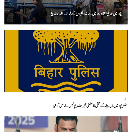
بہار
پٹنہ میں بھرتی امتحانات میں بے ضابطگیوں کے خلاف طلبہ کا مارچ
بہار
مظفر پور میں ماں بیٹے کے قتل کا سنسنی خیز معاملہ پولیس نے حل کر لیا