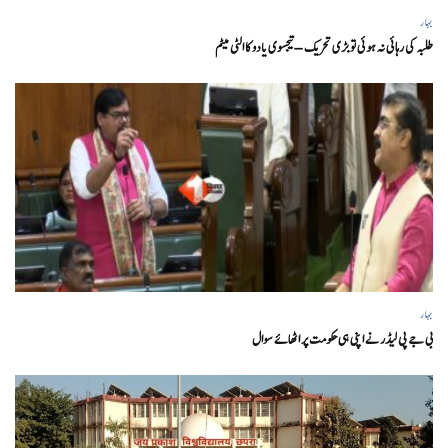
بہار
طلبہ کی رہائی نہ ہوئی تو بڑی تحریک – تیجسوی یادو کا الٹی میٹم
بہار
بی جے پی لیڈر نے اپنی ہی حکومت پر اٹھائے سوال