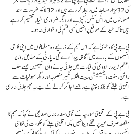
مطابق اس مہم کے تحت بی جے پی کے 32 ہزار عہدیدار ریاست بھر
کی 32 ہزار مساجد میں رابطہ کر رہے ہیں اور 32 لاکھ ضرورت مند
مسلمانوں میں راشن کٹس، کپڑے اور دیگر ضروری اشیاء تقسیم کر رہے
ہیں تاکہ عید کے موقع پر انہیں کسی قسم کی دشواری نہ ہو۔
بی جے پی کا دعویٰ ہے کہ اس مہم کے ذریعے وہ مسلمانوں میں اپنی فلاحی
اسکیموں کے بارے میں آگاہی پیدا کرے گی۔ پارٹی کے مطابق، وزیر
اعظم نریندر مودی کی قیادت میں چلائی جانے والی اسکیمیں جیسے مفت
راشن، مفت ویکسینیشن، بیت الخلاء تعمیر منصوبہ اور دیگر سہولیات سے
اقلیتی طبقے کو فائدہ پہنچا ہے، جسے اجاگر کرنے کے لیے یہ مہم چلائی جا رہی
ہے۔
بی جے پی کے اقلیتی مورچہ کے قومی صدر جمال صدیقی نے کہا کہ مہم کا
مقصد صرف عید پر تحفے دینا نہیں بلکہ اقلیتی طبقے کو حکومت کی فلاحی
اسکیموں سے واقف کرانا ہے۔ انہوں نے کہا کہ پارٹی کا فوکس مسلم