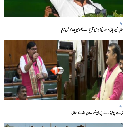
بہار
طلبہ کی رہائی نہ ہوئی تو بڑی تحریک – تیجسوی یادو کا الٹی میٹم
بہار
بی جے پی لیڈر نے اپنی ہی حکومت پر اٹھائے سوال