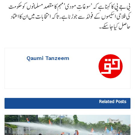
بی جے پی کا کہنا ہے کہ ‘سوغاتِ مودی’ مہم کا مقصد مسلمانوں کو حکومت
کی فلاحی اسکیموں کے فوائد سے جوڑنا ہے، تاکہ انتخابات میں ان کا اعتماد
حاصل کیا جا سکے۔
Qaumi Tanzeem
Related
Posts