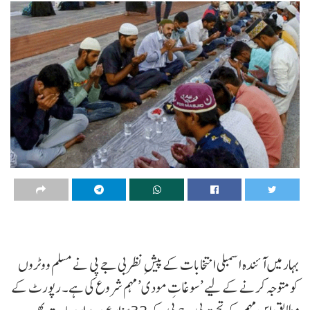
بہار میں آئندہ اسمبلی انتخابات کے پیشِ نظر بی جے پی نے مسلم ووٹروں
کو متوجہ کرنے کے لیے ’سوغاتِ مودی’ مہم شروع کی ہے۔ رپورٹ کے