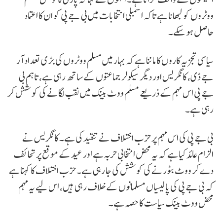
ووٹروں کو لبھانا ہے تاکہ اسمبلی انتخابات میں بی جے پی کو ان کا اعتماد
حاصل ہو سکے۔
سیاسی تجزیہ کاروں کا ماننا ہے کہ بہار میں مسلم ووٹروں کی بڑی تعداد آر
جے ڈی، کانگریس اور دیگر سیکولر جماعتوں کے ساتھ رہی ہے، تاہم بی
جے پی اس مہم کے ذریعے مسلم ووٹ بینک میں نقب لگانے کی کوشش کر
رہی ہے۔
بی جے پی کی اس مہم پر حزب اختلاف نے تنقید کی ہے۔ کانگریس نے
الزام عائد کیا ہے کہ یہ محض انتخابی حربہ ہے اور عید کے موقع پر تحائف
دے کر ووٹ بٹورنے کی کوشش کی جا رہی ہے۔ حزب اختلاف کا کہنا ہے
کہ بی جے پی کی پالیسیاں مسلمانوں کے خلاف رہی ہیں، اس لیے یہ مہم
محض ووٹ بینک سیاست کا حصہ ہے۔