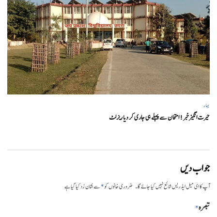
بہار
حیرت انگیزخبر ! امتحان سے پہلے ہی جاری کر دیا ریزلٹ
جواب دیں
*
آپ کا ای میل ایڈریس شائع نہیں کیا جائے گا۔
ضروری خانوں کو
سے نشان زد کیا گیا ہے
تبصرہ
*