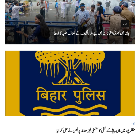
بہار
پٹنہ میں بھرتی امتحانات میں بے ضابطگیوں کے خلاف طلبہ کا مارچ
بہار
مظفر پور میں ماں بیٹے کے قتل کا سنسنی خیز معاملہ پولیس نے حل کر لیا