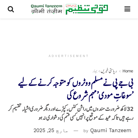
ADVERTISEMENT
Home
ریاستی خبریں
بہار
بی جے پی نے مسلم ووٹروں کو متوجہ کرنے کے لیے
’سوغاتِ مودی’ مہم شروع کی
32 لاکھ ضرورت مند وں میں راشن کٹس، کپڑے اور دیگر ضروری اشیاء تقسیم کر
رہے ہیں تاکہ عید کے موقع پر انہیں کسی قسم کی دشواری نہ ہو
Qaumi Tanzeem
by
مارچ 25, 2025