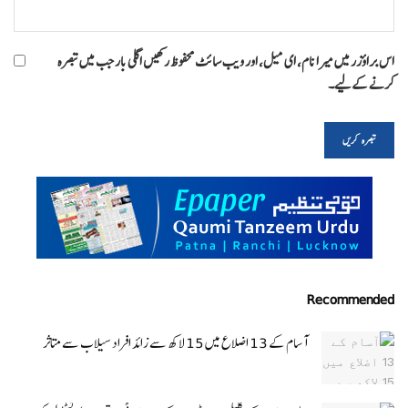
اس براؤزر میں میرا نام، ای میل، اور ویب سائٹ محفوظ رکھیں اگلی بار جب میں تبصرہ
کرنے کےلیے۔
Recommended
آسام کے 13 اضلاع میں 15 لاکھ سے زائد افراد سیلاب سے متاثر