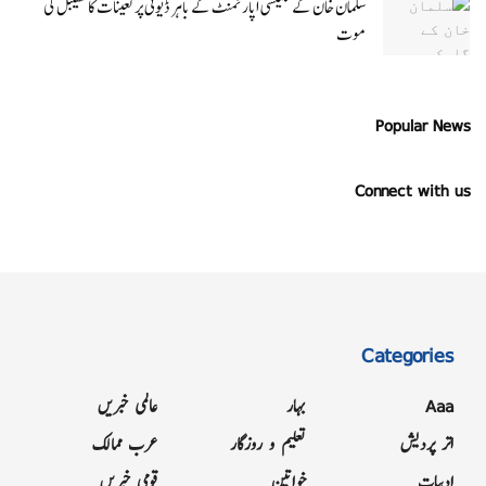
سلمان خان کے گلیکسی اپارٹمنٹ کے باہر ڈیوٹی پر تعینات کانسٹیبل کی
موت
Popular News
Connect with us
Categories
Aaa
بہار
عالمی خبریں
اتر پردیش
تعلیم و روزگار
عرب ممالک
ادبیات
خواتین
قومی خبریں