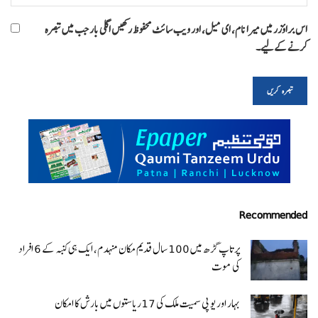
اس براؤزر میں میرا نام، ای میل، اور ویب سائٹ محفوظ رکھیں اگلی بار جب میں تبصرہ
کرنے کےلیے۔
Recommended
پرتاپ گڑھ میں 100 سال قدیم مکان منہدم، ایک ہی کنبہ کے 6 افراد
کی موت
بہار اور یو پی سمیت ملک کی 17ریاستوں میں بارش کا امکان