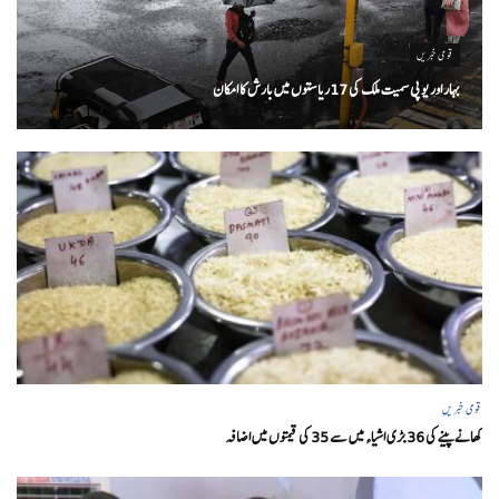
قومی خبریں
بہار اور یو پی سمیت ملک کی 17ریاستوں میں بارش کا امکان
قومی خبریں
کھانے پینے کی 36 بڑی اشیاء میں سے 35 کی قیمتوں میں اضافہ