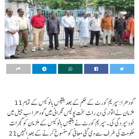
گودھرا:سپریم کورٹ کے حکم کے بعد بلقیس بانو کیس کے تمام 11
ملزمان نے اتوار کی دیر رات سخت پولیس نگرانی میں گودھرا سب جیل میں
خودسپردگی کی۔ سپریم کورٹ نے بلقیس بانو کیس کے ملزمان کو گجرات
حکومت کی طرف سے دی گئی معافی کو منسوخ کرنے کے بعد انہیں 21