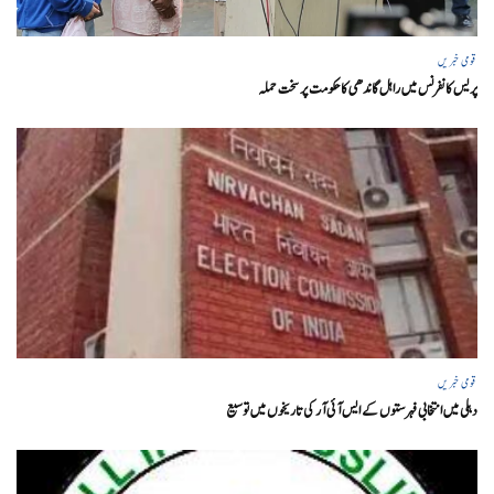
قومی خبریں
پریس کانفرنس میں راہل گاندھی کا حکومت پر سخت حملہ
قومی خبریں
دہلی میں انتخابی فہرستوں کے ایس آئی آر کی تاریخوں میں توسیع