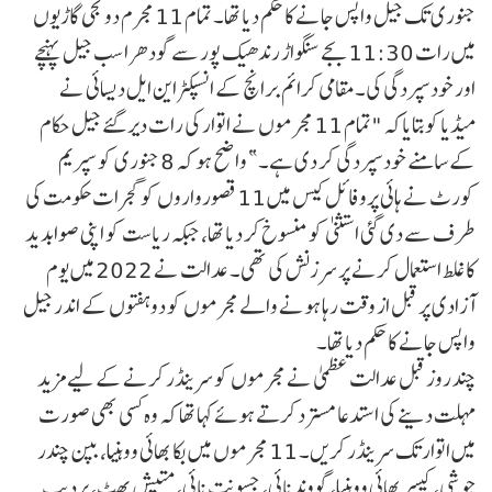
جنوری تک جیل واپس جانے کا حکم دیا تھا۔ تمام 11 مجرم دو نجی گاڑیوں
میں رات 11:30 بجے سنگواڑ رندھیک پور سے گودھرا سب جیل پہنچے
اور خودسپردگی کی۔مقامی کرائم برانچ کے انسپکٹر این ایل دیسائی نے
میڈیاکوبتایاکہ "تمام 11 مجرموں نے اتوار کی رات دیر گئے جیل حکام
کے سامنے خودسپردگی کر دی ہے۔” واضح ہو کہ 8 جنوری کو سپریم
کورٹ نے ہائی پروفائل کیس میں 11 قصورواروں کو گجرات حکومت کی
طرف سے دی گئی استثنیٰ کو منسوخ کر دیا تھا، جبکہ ریاست کو اپنی صوابدید
کا غلط استعمال کرنے پر سرزنش کی تھی۔ عدالت نے 2022 میں یوم
آزادی پر قبل از وقت رہا ہونے والے مجرموں کو دو ہفتوں کے اندر جیل
واپس جانے کا حکم دیا تھا۔
چند روز قبل عدالت عظمیٰ نے مجرموں کو سرینڈر کرنے کے لیے مزید
مہلت دینے کی استدعا مسترد کرتے ہوئے کہا تھا کہ وہ کسی بھی صورت
میں اتوار تک سرینڈر کریں۔ 11 مجرموں میں بکا بھائی ووہنیا، بپن چندر
جوشی، کیسر بھائی ووہنیا، گووند نائی، جسونت نائی، متیش بھٹ، پردیپ