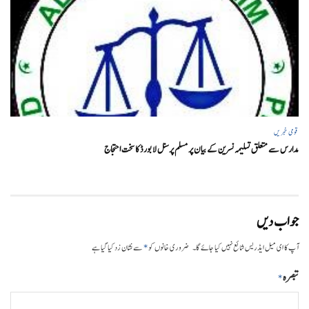
قومی خبریں
مدارس سے متعلق تسلیمہ نسرین کے بیان پر مسلم پرسنل لا بورڈ کا سخت احتجاج
جواب دیں
*
آپ کا ای میل ایڈریس شائع نہیں کیا جائے گا۔
ضروری خانوں کو
سے نشان زد کیا گیا ہے
تبصرہ
*