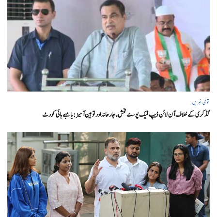
قومی خبریں
گڈکری کے خلاف آن لائن ڈیپ فیک پوسٹ فحش، جارحانہ اور توہین آمیز:بامبے ہائی کورٹ