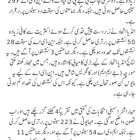
زیادہ ہے۔ دوسری جانب بی جے پی کی قیادت والے این ڈی اے کو 29
سیٹیں حاصل ہوئی ہیں، جبکہ دیگر جماعتوں کی سبقت دو سیٹوں پر برقرار
ہے۔
انڈیا اتحاد نے زبردست پیش قدمی کرتے ہوئے اکثریت سے کافی زیادہ
50 نشستوں پر برتری حاصل کر لی ہے، جبکہ این ڈی اے کی سبقت 28
نشستوں تک محدود ہو چکی ہے۔ دیگر جماعتیں 3 نشستوں پر آگے ہیں۔ یہ
نتائج انڈیا اتحاد کے لیے بڑی کامیابی کا اشارہ ہیں، جس میں جھارکھنڈ مکتی
مورچہ (جے ایم ایم) اور کانگریس شامل ہیں۔ این ڈی اے کے لیے یہ
مایوس کن صورتحال بن چکی ہے، کیونکہ اس کی نشستوں کی تعداد کم ہوتی
جا رہی ہے۔
مہاراشٹر اسمبلی انتخابات کی گنتی میں تقریباً 4 گھنٹے گزر چکے ہیں اور اب
تصویر واضح ہو گئی ہے۔ مہایوتی نے 223 سیٹوں پر برتری حاصل کر لی
ہے، جبکہ ایم وی اے 54 سیٹوں پر آگے ہے اور دیگر جماعتیں 11