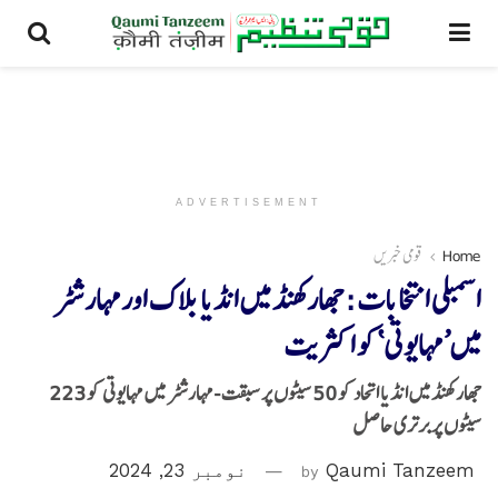
ADVERTISEMENT
Home
قومی خبریں
اسمبلی انتخابات :جھارکھنڈ میں انڈیا بلاک اورمہارشٹر
میں’مہایوتی‘کو اکثریت
جھارکھنڈ میں انڈیا اتحاد کو 50 سیٹوں پر سبقت -مہارشٹر میں مہایوتی کو 223
سیٹوں پر برتری حاصل
Qaumi Tanzeem
by
نومبر 23, 2024