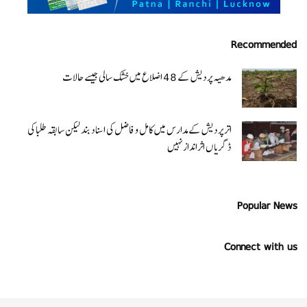
Recommended
مدھیہ پردیش کے 48 اضلاع میں خشک سالی جیسے حالات
اتر پردیش کےمدارس میں کامل و فاضل کی اسناد بند لیکن سابقہ طلبا کی
ڈگریا ں اثرانداز نہیں
Popular News
Connect with us