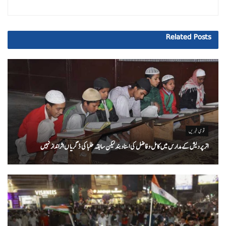
Related
Posts
قومی خبریں
اتر پردیش کےمدارس میں کامل و فاضل کی اسناد بند لیکن سابقہ طلبا کی ڈگریا ں اثرانداز نہیں