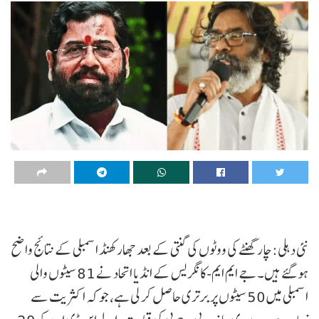
نئی دہلی:چار گھنٹے کی ووٹوں کی گنتی کے بعد جھارکھنڈ اسمبلی کے نتائج واضح
ہو گئے ہیں۔ جے ایم ایم-کانگریس کے انڈیا اتحاد نے 81 سیٹوں والی
اسمبلی میں 50 سیٹوں پر برتری حاصل کر لی ہے، جو کہ اکثریت سے