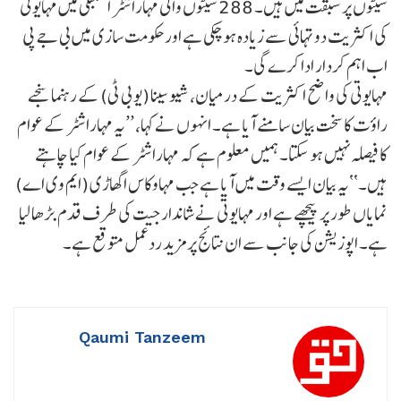
سیٹوں پر سبقت میں ہیں۔ 288 سیٹوں والی مہاراشٹر اسمبلی میں مہایوتی
کی اکثریت دو تہائی سے زیادہ ہو چکی ہے اور حکومت سازی میں بی جے پی
اب اہم کردار ادا کرے گی۔
مہایوتی کی واضح اکثریت کے درمیان، شیو سینا (یو بی ٹی) کے رہنما سنجے
راؤت کا سخت بیان سامنے آیا ہے۔ انہوں نے کہا، ’’یہ مہاراشٹر کے عوام
کا فیصلہ نہیں ہو سکتا۔ ہمیں معلوم ہے کہ مہاراشٹر کے عوام کیا چاہتے
ہیں۔‘‘یہ بیان ایسے وقت میں آیا ہے جب مہاوکاس اگھاڑی (ایم وی اے)
نمایاں طور پر پیچھے ہے اور مہایوتی نے شاندار جیت کی طرف قدم بڑھا لیا
ہے۔ اپوزیشن کی جانب سے ان نتائج پر مزید ردعمل متوقع ہے۔
Qaumi Tanzeem