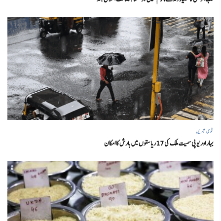
قومی خبریں
بہار اور یو پی سمیت ملک کی 17ریاستوں میں بارش کا امکان