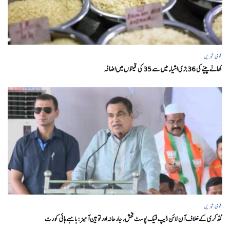
قومی خبریں
کھانے پینے کی 36 بڑی اشیاء میں سے 35 کی قیمتوں میں اضافہ
قومی خبریں
گڈکری کے خلاف آن لائن ڈیپ فیک پوسٹ فحش، جارحانہ اور توہین آمیز:بامبے ہائی کورٹ