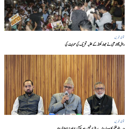
قومی خبریں
راہل گاندھی نے جھارکھنڈ کے طلبہ تحریک کی حمایت کی
قومی خبریں
حب الوطنی کا معیار وندے ماترم نہیں ہو سکتا : جماعت اسلامی ہند