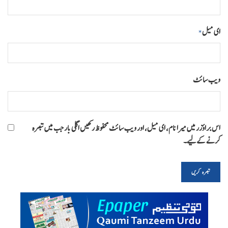
ای میل
*
ویب‌ سائٹ
اس براؤزر میں میرا نام، ای میل، اور ویب سائٹ محفوظ رکھیں اگلی بار جب میں تبصرہ
کرنے کےلیے۔