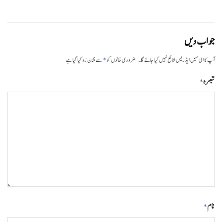
جواب دیں
*
آپ کا ای میل ایڈریس شائع نہیں کیا جائے گا۔
ضروری خانوں کو
سے نشان زد کیا گیا ہے
تبصرہ
*
نام
*