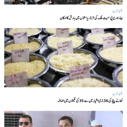
قومی خبریں
بہار اور یو پی سمیت ملک کی 17ریاستوں میں بارش کا امکان
قومی خبریں
کھانے پینے کی 36 بڑی اشیاء میں سے 35 کی قیمتوں میں اضافہ