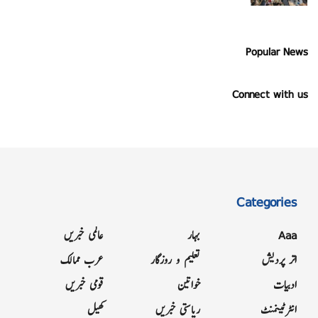
Popular News
Connect with us
Categories
Aaa
بہار
عالمی خبریں
اتر پردیش
تعلیم و روزگار
عرب ممالک
ادبیات
خواتین
قومی خبریں
انٹرٹینمنٹ
ریاستی خبریں
کھیل