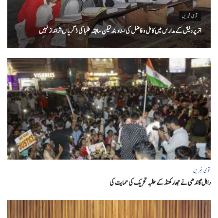
قومی خبریں
اتر پردیش کےمدارس میں کامل و فاضل کی اسناد بند لیکن سابقہ طلبا کی ڈگریا ں اثرانداز نہیں
قومی خبریں
راہل گاندھی نے جھارکھنڈ کے طلبہ تحریک کی حمایت کی