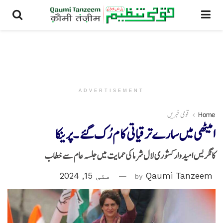
ADVERTISEMENT
Home
قومی خبریں
امیٹھی میں سارے ترقیاتی کا م رُک گئے ۔پرینکا
کانگریس امیدوار کشوری لال شرما کی حمایت میں جلسہ عام سے خطاب
Qaumi Tanzeem
by
مئی 15, 2024