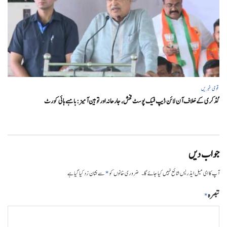
قومی خبریں
گڈکری کے خلاف آن لائن ڈیپ فیک پوسٹ فحش، جارحانہ اور توہین آمیز:بامبے ہائی کورٹ
جواب دیں
*
آپ کا ای میل ایڈریس شائع نہیں کیا جائے گا۔
ضروری خانوں کو
سے نشان زد کیا گیا ہے
تبصرہ
*