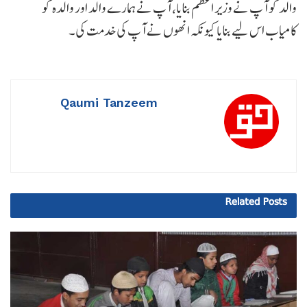
والد کو آپ نے وزیر اعظم بنایا، آپ نے ہمارے والد اور والدہ کو
کامیاب اس لیے بنایا کیونکہ انھوں نے آپ کی خدمت کی۔
Qaumi Tanzeem
Related
Posts