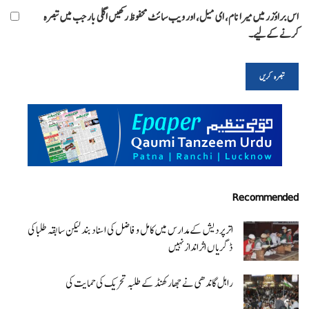
اس براؤزر میں میرا نام، ای میل، اور ویب سائٹ محفوظ رکھیں اگلی بار جب میں تبصرہ
کرنے کےلیے۔
Recommended
اتر پردیش کےمدارس میں کامل و فاضل کی اسناد بند لیکن سابقہ طلبا کی
ڈگریا ں اثرانداز نہیں
راہل گاندھی نے جھارکھنڈ کے طلبہ تحریک کی حمایت کی