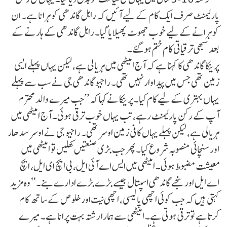
پارلیمنٹ صرف ایک کام کے لیے آئیں کہ راہل گاندھی کو ہرانا ہے۔ ان
کو ہرانے کے لیے خوب جھوٹ پھیلایا گیا۔ راہل گاندھی کے ہارنے کے
بعد سبھی ترقیاتی کام ختم ہو گئے۔
پرینکا گاندھی کا کہنا ہے کہ آج امیٹھی میں ہریالی ہے، لیکن یہاں پہلے ایسی
زمین تھی جس میں پیداوار نہیں تھی۔ راجیو گاندھی جی نے سب سے پہلے
یہاں بہتری کے لیے کام کیا۔ پرینکا نے کہا کہ ’’جب میرے والد محترم
آپ کے رکن پارلیمنٹ رہے، تب یہاں خوب ترقی ہوئی۔ آج امیٹھی میں
ہریالی ہے، لیکن پہلے یہاں کافی زمین اوسر تھی۔ راجیو جی نے اوسر سدھار
اور سنچائی منصوبہ شروع کیا۔ پھر جب بڑی صنعتیں کھلیں تو امیٹھی میں
معیشت مضبوط ہوئی۔ امیٹھی میں ایس اے آئی ایل، بی ایچ ای ایل، ایچ
اے ایل اور سنجے گاندھی اسپتال جیسے بڑے بڑے ادارے بنے۔‘‘ وہ مزید
کہتی ہیں کہ جب کوئی اچھی پالیسی، اچھی نیت اور خلوص کے ساتھ کام
کرتا ہے تو ترقی ہوتی ہے۔ امیٹھی سے ہمارا رشتہ بہت پرانا ہے۔ میرے