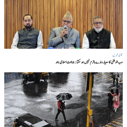
قومی خبریں
حب الوطنی کا معیار وندے ماترم نہیں ہو سکتا : جماعت اسلامی ہند