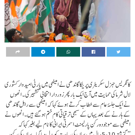
کانگریس جنرل سکریٹری پرینکا گاندھی نے امیٹھی میں پارٹی امیدوار کشوری
لال شرما کی حمایت میں آج ایک بار پھر زوردار انتخابی تشہیر کی۔ انھوں
نے ایک جلسۂ عام سے خطاب کرتے ہوئے کہا کہ امیٹھی سے راہل گاندھی
کے ہارنے کے بعد یہاں کے سبھی ترقیاتی کام ختم ہو گئے ہیں۔ انھوں نے
امیٹھی سے موجودہ رکن پارلیمنٹ اسمرتی ایرانی کا نام لیے بغیر کہا کہ
’’گزشتہ 10-5 سال میں یہاں کی سیاست کو بدل دیا گیا۔ یہاں کی رکن