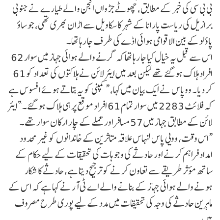
بی بی سی کی خبر کے مطابق، چھوٹے جڑواں انجن والے طیارے نے جنوبی
برازیل کی ریاست پارانا کے شہر کاسکاویل سے اڑان بھری تھی، جو ساؤ
پاؤلو کے بین الاقوامی ہوائی اڈے کی طرف جا رہا تھا۔
اس سے قبل یہ خیال کیا جا رہا تھا کہ گرنے والے ہوائی جہاز میں سوار 62
افراد ہلاک ہو گئے تھے لیکن بعد میں ایئر لائن نے ہلاکتوں کی تعداد کو 61
کر دیا۔ ووپاس نے ایک بیان میں کہا، “کمپنی کو یہ بتاتے ہوئے افسوس ہے
کہ فلائٹ 2283 میں سوار تمام 61 افراد موقع پر ہی ہلاک ہو گئے۔”ایئر
لائن کے مطابق جہاز میں 57 مسافر اور عملے کے چار ارکان سوار تھے۔
“اس وقت، وویی پاس لنہاس علاقہ متاثرین کے خاندانوں کو غیر محدود
امداد فراہم کرنے اور حادثے کی وجوہات کی تحقیقات کے لیے حکام کے
ساتھ مؤثر طریقے سے تعاون کرنے کو ترجیح دیتا ہے، حادثے کا شکار
ہونے والے ہوائی جہاز کے بنانے والے اے ٹی آر نے کہا ہے کہ اس کے
ماہرین حادثے کی وجہ کی تحقیقات میں مدد کے لیے پوری طرح مصروف
ہیں۔