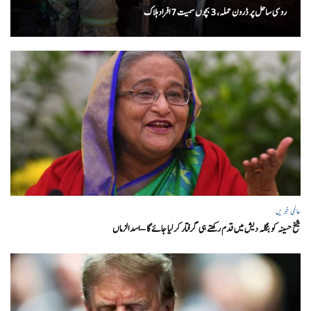
روسی ساحل پر ڈرون حملہ، 3 بچوں سمیت 7 افراد ہلاک
عالمی خبریں
شیخ حسینہ کو بنگلہ دیش میں قدم رکھتے ہی گرفتار کر لیا جائے گا – اسد الزماں