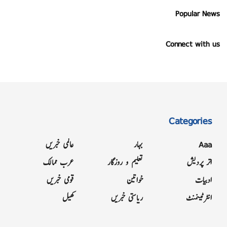
Popular News
Connect with us
Categories
Aaa
بہار
عالمی خبریں
اتر پردیش
تعلیم و روزگار
عرب ممالک
ادبیات
خواتین
قومی خبریں
انٹرٹینمنٹ
ریاستی خبریں
کھیل