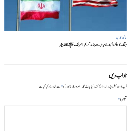
عالمی خبریں
جنگ کا دائرہ آبنائے ہرمز سے بڑھ کر بحر احمر تک پہنچنے کا اندیشہ
جواب دیں
*
آپ کا ای میل ایڈریس شائع نہیں کیا جائے گا۔
ضروری خانوں کو
سے نشان زد کیا گیا ہے
تبصرہ
*