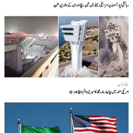
رہائشی اپارٹمنٹ پر اسرائیلی حملے میں تین بچے اور ان کے والدین شہید
عالمی خبریں
امریکی حملہ میں چابہار بندرگاہ کا میری ٹائم واچ ٹاور تباہ