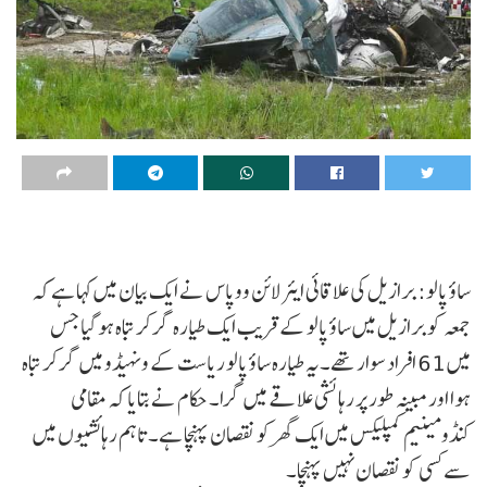
ساؤ پالو: برازیل کی علاقائی ایئر لائن ووپاس نے ایک بیان میں کہا ہے کہ
جمعہ کو برازیل میں ساؤ پالو کے قریب ایک طیارہ گر کر تباہ ہو گیا جس
میں 61 افراد سوار تھے۔یہ طیارہ ساؤ پالو ریاست کے ونہیڈو میں گر کر تباہ
ہوا اور مبینہ طور پر رہائشی علاقے میں گرا۔ حکام نے بتایا کہ مقامی
کنڈومینیم کمپلیکس میں ایک گھر کو نقصان پہنچا ہے۔ تاہم رہائشیوں میں
سے کسی کو نقصان نہیں پہنچا۔