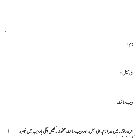
نام
*
ای میل
*
ویب‌ سائٹ
اس براؤزر میں میرا نام، ای میل، اور ویب سائٹ محفوظ رکھیں اگلی بار جب میں تبصرہ