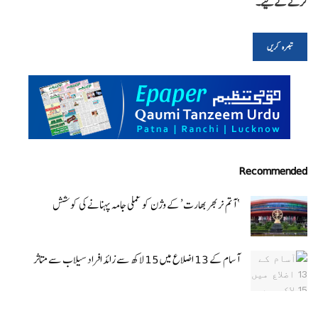
کرنے کےلیے۔
Recommended
‘ آتم نربھر بھارت’ کے وژن کو عملی جامہ پہنانے کی کوشش
آسام کے 13 اضلاع میں 15 لاکھ سے زائد افراد سیلاب سے متاثر