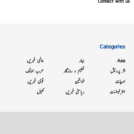
Connect with us
Categories
Aaa
بہار
عالمی خبریں
اتر پردیش
تعلیم و روزگار
عرب ممالک
ادبیات
خواتین
قومی خبریں
انٹرٹینمنٹ
ریاستی خبریں
کھیل
Grievance
Terms & Conditions
Advertise
About
Contact
Letter to Editor