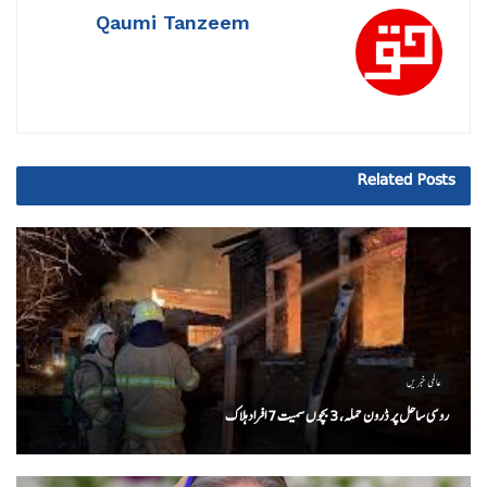
Qaumi Tanzeem
Related
Posts
عالمی خبریں
روسی ساحل پر ڈرون حملہ، 3 بچوں سمیت 7 افراد ہلاک