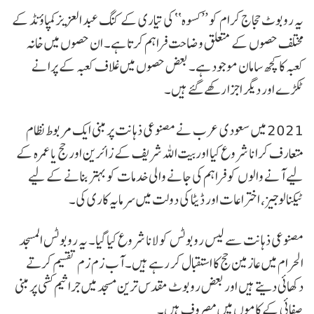
یہ روبوٹ حجاج کرام کو ’’کسوہ‘‘ کی تیاری کے کنگ عبد العزیز کمپاؤنڈ کے
مختلف حصوں کے متعلق وضاحت فراہم کرتا ہے۔ ان حصوں میں خانہ
کعبہ کا کچھ سامان موجود ہے۔ بعض حصوں میں غلاف کعبہ کے پرانے
ٹکڑے اور دیگر اجزا رکھے گئے ہیں۔
2021 میں سعودی عرب نے مصنوعی ذہانت پر مبنی ایک مربوط نظام
متعارف کرانا شروع کیا اور بیت اللہ شریف کے زائرین اور حج یا عمرہ کے
لیے آنے والوں کو فراہم کی جانے والی خدمات کو بہتر بنانے کے لیے
ٹیکنالوجیز، اختراعات اور ڈیٹا کی دولت میں سرمایہ کاری کی۔
مصنوعی ذہانت سے لیس روبوٹس کو لانا شروع کیا گیا۔ یہ روبوٹس المسجد
الحرام میں عازمین حج کا استقبال کر رہے ہیں۔ آب زم زم تقسیم کرتے
دکھائی دیتے ہیں اور بعض روبوٹ مقدس ترین مسجد میں جراثیم کشی پر مبنی
صفائی کے کاموں میں مصروف ہیں۔