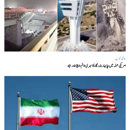
عالمی خبریں
امریکی حملہ میں چابہار بندرگاہ کا میری ٹائم واچ ٹاور تباہ