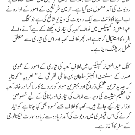
روبوٹ کی آمد معمول بن گیا ہے۔ حرمین شریفین کے امور کے ادارہ نے
اب اپنے اکاؤنٹ سے ایک روبوٹ کی ویڈیو شائع کی ہے جو کنگ
عبدالعزیز کمپلیکس میں غلاف کعبہ کی تیاری دیکھنے کے لیے آنے والے
افراد کا استقبال کرتا ہے اور پھر غلاف کعبہ اور اس کی تیاری سے متعلق
مکمل بریفنگ دیتا ہے۔
کنگ عبدالعزیز کمپلیکس میں غلافِ کعبہ کی تیاری کے امور کے عمومی
صدر کے اسسٹنٹ انجینئر سلطان بن عاطی القرشی نے ’’العربیہ‘‘ کو بتایا
کہ جدید ترین تکنیکی ذرائع اور بہترین مواد کو بروئے کار لا کر اور خانہ کعبہ
کی عظیم حیثیت کی وجہ سے غلاف کی تیاری اور بُنائی کے لیے خصوصی
اوزار تیار کیے جاتے ہیں۔ کعبہ کا غلاف جسے کسوہ بھی کہا جاتا ہے کو تیار
کرنے کی اس فیکٹری میں روبوٹ کی آمد زیادہ سے زیادہ سمارٹ ٹیکنالوجی
کے سفر کا آغاز ہے۔