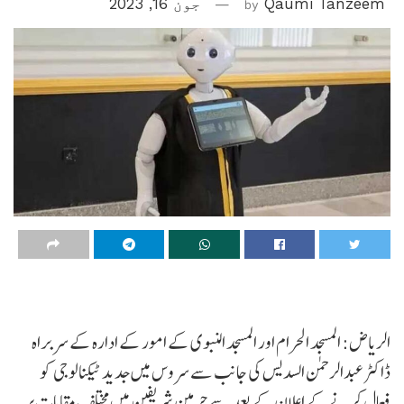
Qaumi Tanzeem
by
جون 16, 2023
الریاض: المسجد الحرام اور المسجد النبوی کے امور کے ادارہ کے سربراہ
ڈاکٹر عبدالرحمن السدیس کی جانب سے سروس میں جدید ٹیکنالوجی کو
فعال کرنے کے اعلان کے بعد سے حرمین شریفین میں مختلف مقامات پر