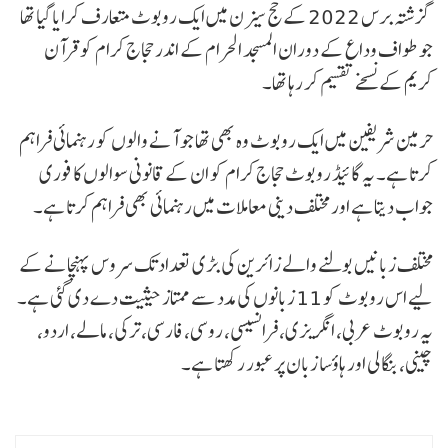
گزشتہ برس 2022 کے حج سیزن میں ایک روبوٹ متعارف کرایا گیا تھا
جو طواف وداع کے دوران المسجد الحرام کے اندر حجاج کرام کو قرآن
کریم کے نسخے تقسیم کر رہا تھا۔
حرمین شریفین میں ایک روبوٹ وہ بھی تھا جو آنے والوں کو رہنمائی فراہم
کرتا ہے۔ یہ گائیڈ روبوٹ حجاج کرام کو ان کے قانونی سوالوں کا فوری
جواب دیتا ہے اور مختلف دینی معاملات میں رہنمائی بھی فراہم کرتا ہے۔
مختلف زبانیں بولنے والے زائرین کی بڑی تعداد تک سروس پہنچانے کے
لیے اس روبوٹ کو 11 زبانوں کی مدد سے ممتاز حیثیت دے دی گئی ہے۔
یہ روبوٹ عربی، انگریزی، فرانسیسی، روسی، فارسی، ترکی، مالے، اردو،
چینی، بنگالی اور ہاؤسا زبان پر عبور رکھتا ہے۔