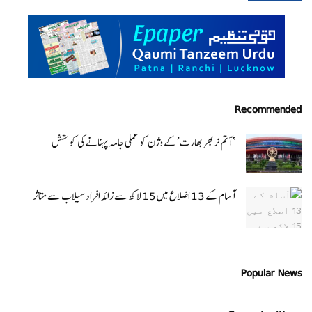
Recommended
‘ آتم نربھر بھارت’ کے وژن کو عملی جامہ پہنانے کی کوشش
آسام کے 13 اضلاع میں 15 لاکھ سے زائد افراد سیلاب سے متاثر
Popular News