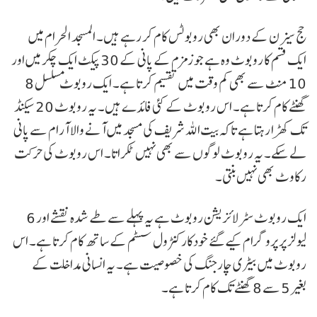
حج سیزن کے دوران بھی روبوٹس کام کر رہے ہیں۔ المسجد الحرام میں
ایک قسم کا روبوٹ وہ ہے جو زمزم کے پانی کے 30 پیکٹ ایک چکر میں اور
10 منٹ سے بھی کم وقت میں تقسیم کرتا ہے۔ ایک روبوٹ مسلسل 8
گھنٹے کام کرتا ہے۔ اس روبوٹ کے کئی فائدے ہیں۔ یہ روبوٹ 20 سیکنڈ
تک کھڑا رہتا ہے تاکہ بیت اللہ شریف کی مسجد میں آنے والا آرام سے پانی
لے سکے۔ یہ روبوٹ لوگوں سے بھی نہیں ٹکراتا۔ اس روبوٹ کی حرکت
رکاوٹ بھی نہیں بنتی۔
ایک روبوٹ سٹرلائزیشن روبوٹ ہے یہ پہلے سے طے شدہ نقشے اور 6
لیولز پر پروگرام کیے گئے خودکار کنٹرول سسٹم کے ساتھ کام کرتا ہے۔ اس
روبوٹ میں بیٹری چارجنگ کی خصوصیت ہے۔ یہ انسانی مداخلت کے
بغیر 5 سے 8 گھنٹے تک کام کرتا ہے۔