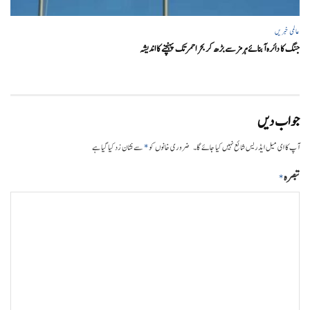
عالمی خبریں
جنگ کا دائرہ آبنائے ہرمز سے بڑھ کر بحر احمر تک پہنچنے کا اندیشہ
جواب دیں
*
آپ کا ای میل ایڈریس شائع نہیں کیا جائے گا۔
ضروری خانوں کو
سے نشان زد کیا گیا ہے
تبصرہ
*