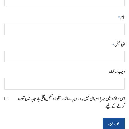
نام
*
ای میل
*
ویب‌ سائٹ
اس براؤزر میں میرا نام، ای میل، اور ویب سائٹ محفوظ رکھیں اگلی بار جب میں تبصرہ
کرنے کےلیے۔