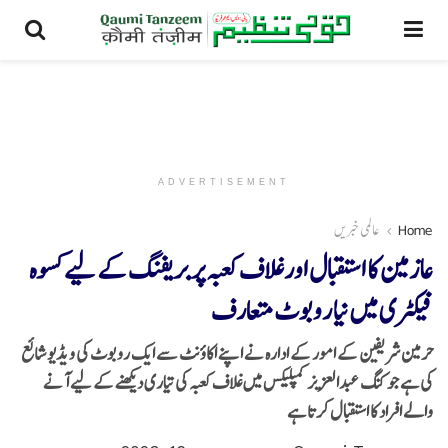
ADVERTISEMENT
Home
عالمی خبریں
عازمین کا استقبال اور غلاف کعبہ پر بریفنگ کے لیے کسوہ
فیکٹری میں نیا روبوٹ متعارف
حرمین شریفین کے امور کے ادارہ نے اپنے اکاؤنٹ سے ایک روبوٹ کی ویڈیو شائع
کی ہے جو کنگ عبدالعزیز کمپلیکس میں غلاف کعبہ کی تیاری دیکھنے کے لیے آنے
والے افراد کا استقبال کرتا ہے