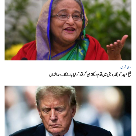
عالمی خبریں
شیخ حسینہ کو بنگلہ دیش میں قدم رکھتے ہی گرفتار کر لیا جائے گا – اسد الزماں