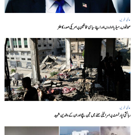
عالمی خبریں
صحافیوں، میڈیا اداروں اور اپنے سیاسی مخالفین پر امریکی صدرکا طنز
عالمی خبریں
رہائشی اپارٹمنٹ پر اسرائیلی حملے میں تین بچے اور ان کے والدین شہید