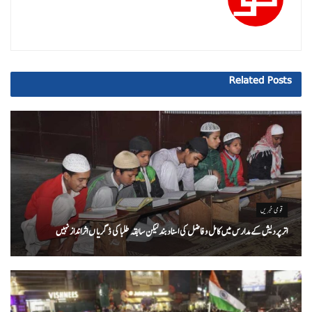
Related
Posts
قومی خبریں
اتر پردیش کےمدارس میں کامل و فاضل کی اسناد بند لیکن سابقہ طلبا کی ڈگریا ں اثرانداز نہیں