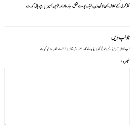
گڈکری کے خلاف آن لائن ڈیپ فیک پوسٹ فحش، جارحانہ اور توہین آمیز:بامبے ہائی کورٹ
جواب دیں
*
آپ کا ای میل ایڈریس شائع نہیں کیا جائے گا۔
ضروری خانوں کو
سے نشان زد کیا گیا ہے
تبصرہ
*