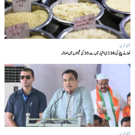
قومی خبریں
کھانے پینے کی 36 بڑی اشیاء میں سے 35 کی قیمتوں میں اضافہ
قومی خبریں