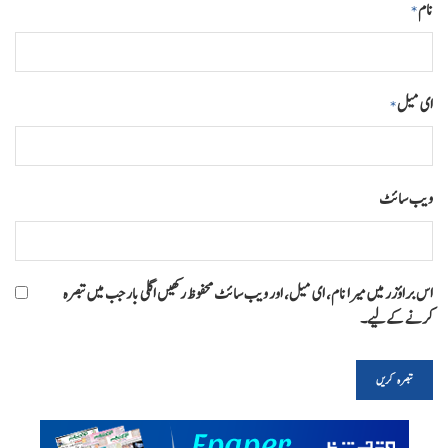
نام
*
ای میل
*
ویب‌ سائٹ
اس براؤزر میں میرا نام، ای میل، اور ویب سائٹ محفوظ رکھیں اگلی بار جب میں تبصرہ
کرنے کےلیے۔