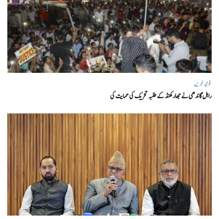
قومی خبریں
راہل گاندھی نے جھارکھنڈ کے طلبہ تحریک کی حمایت کی