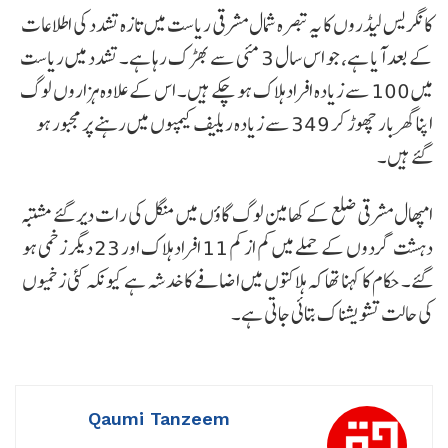
کانگریس لیڈروں کا یہ تبصرہ شمال مشرقی ریاست میں تازہ تشدد کی اطلاعات
کے بعد آیا ہے، جو اس سال 3 مئی سے بھڑک رہا ہے۔ تشدد میں ریاست
میں 100 سے زیادہ افراد ہلاک ہو چکے ہیں۔ اس کے علاوہ ہزاروں لوگ
اپنا گھر بار چھوڑ کر 349 سے زیادہ ریلیف کیمپوں میں رہنے پر مجبور ہو
گئے ہیں۔
امپھال مشرقی ضلع کے کھامین لوگ گاؤں میں منگل کی رات دیر گئے مشتبہ
دہشت گردوں کے حملے میں کم از کم 11 افراد ہلاک اور 23 دیگر زخمی ہو
گئے۔ حکام کا کہنا تھا کہ ہلاکتوں میں اضافے کا خدشہ ہے کیونکہ کئی زخمیوں
کی حالت تشویشناک بتائی جاتی ہے۔
Qaumi Tanzeem