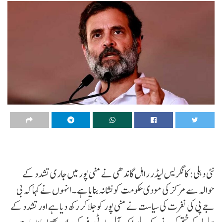
نئی دہلی: کانگریس لیڈر راہل گاندھی نے منی پور میں جاری تشدد کے
حوالہ سے مرکز کی مودی حکومت کو نشانہ بنایا ہے۔ انہوں نے کہا کہ بی
جے پی کی نفرت کی سیاست نے منی پور کو جلا کر رکھ دیا ہے اور تشدد کے