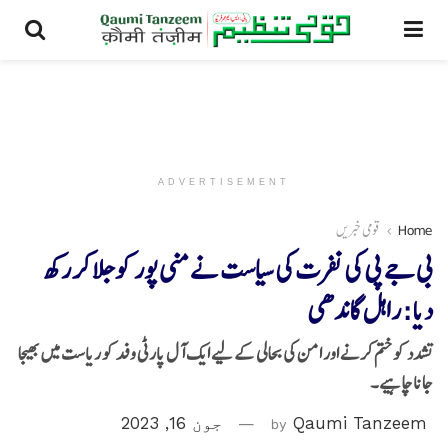
ADVERTISEMENT
Home
قومی خبریں
بی جے پی کی نفرت کی سیاست نے منی پور کو جلا کر رکھ
دیا: راہل گاندھی
تشدد کو ختم کرنے اور امن کی بحالی کے لیے ایک آل پارٹی وفد کو ریاست میں بھیجا
جانا چاہیے۔
Qaumi Tanzeem
by
جون 16, 2023