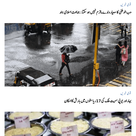
قومی خبریں
حب الوطنی کا معیار وندے ماترم نہیں ہو سکتا : جماعت اسلامی ہند
قومی خبریں
بہار اور یو پی سمیت ملک کی 17ریاستوں میں بارش کا امکان