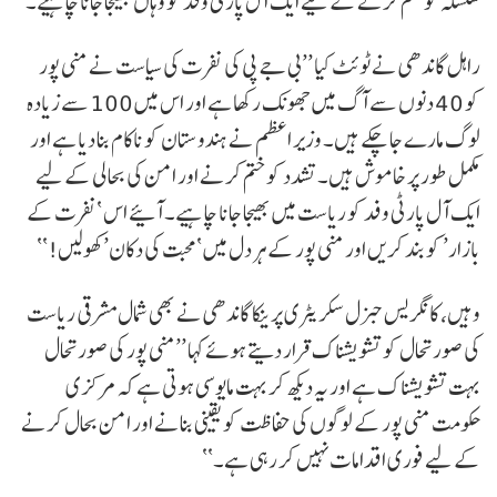
سلسلہ کو ختم کرنے کے لیے ایک آل پارٹی وفد کو وہاں بھیجا جانا چاہیے۔
راہل گاندھی نے ٹوئٹ کیا ’’بی جے پی کی نفرت کی سیاست نے منی پور
کو 40 دنوں سے آگ میں جھونک رکھا ہے اور اس میں 100 سے زیادہ
لوگ مارے جا چکے ہیں۔ وزیر اعظم نے ہندوستان کو ناکام بنا دیا ہے اور
مکمل طور پر خاموش ہیں۔ تشدد کو ختم کرنے اور امن کی بحالی کے لیے
ایک آل پارٹی وفد کو ریاست میں بھیجا جانا چاہیے۔ آئیے اس ‘نفرت کے
بازار’ کو بند کریں اور منی پور کے ہر دل میں ‘محبت کی دکان’ کھولیں!‘‘
وہیں، کانگریس جنرل سکریٹری پرینکا گاندھی نے بھی شمال مشرقی ریاست
کی صورتحال کو تشویشناک قرار دیتے ہوئے کہا ’’منی پور کی صورتحال
بہت تشویشناک ہے اور یہ دیکھ کر بہت مایوسی ہوتی ہے کہ مرکزی
حکومت منی پور کے لوگوں کی حفاظت کو یقینی بنانے اور امن بحال کرنے
کے لیے فوری اقدامات نہیں کر رہی ہے۔‘‘