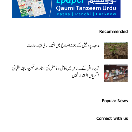
Recommended
مدھیہ پردیش کے 48 اضلاع میں خشک سالی جیسے حالات
اتر پردیش کےمدارس میں کامل و فاضل کی اسناد بند لیکن سابقہ طلبا کی
ڈگریا ں اثرانداز نہیں
Popular News
Connect with us