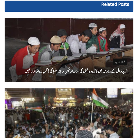
Related
Posts
قومی خبریں
اتر پردیش کےمدارس میں کامل و فاضل کی اسناد بند لیکن سابقہ طلبا کی ڈگریا ں اثرانداز نہیں