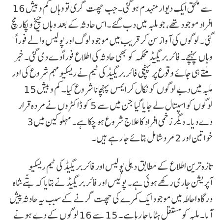
سے ملحق ایک دیوار منہدم ہو گئی۔ جب چھت گری تو وہاں کم و بیش 16
افراد موجود تھے، جو ملبہ میں دب گئے۔اس حادثہ کے بعد وہاں چیخ و پکار مچ
گئی۔ لوگوں کی آواز سن کر قریب میں موجود لوگ اور پولیس والے فوراً
وہاں پہنچے۔ فائر بریگیڈ محکمہ کو بھی حادثہ کی اطلاع فوراً دے دی گئی۔ خبر
ملتے ہی جائے وقوع پر پہنچی فائر بریگیڈ کی ٹیم نے ریسکیو مہم شروع کی اور
ملبہ میں دبے لوگوں کو نکال کر ایمس پہنچانا شروع کیا۔ کم و بیش 15
لوگوں کو اسپتال لے جایا گیا جن میں سے 5 کو ڈاکٹروں نے مردہ قرار
دے دیا۔ دیگر زخمی افراد کا علاج شروع ہو چکا ہے۔ مہلوکین میں 3
خواتین اور 2 مرد شامل بتائے جا رہے ہیں۔
تازہ ترین اطلاع کے مطابق دہلی پولیس اور فائر بریگیڈ کی ٹیم ریسکیو
آپریشن جاری رکھے ہوئی ہے۔ پولیس اور فائر بریگیڈ نے بتایا کہ پتّے شاہ
درگاہ احاطہ میں موجود ایک کمرے کی چھت گرنے کے سبب یہ حادثہ پیش
آیا۔ ملبہ کو مستقل ہٹایا جا رہا ہے۔ 15 سے 16 لوگوں کے دبے ہونے