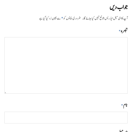
جواب دیں
*
آپ کا ای میل ایڈریس شائع نہیں کیا جائے گا۔
ضروری خانوں کو
سے نشان زد کیا گیا ہے
تبصرہ
*
نام
*