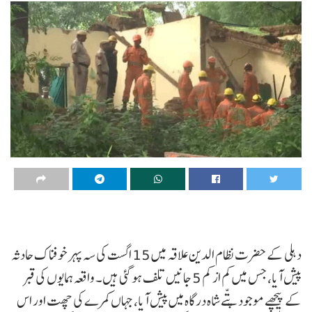
دہلی کے حضرت نظام الدین علاقہ میں 15 اگست کی سہ پہر خوفناک حادثہ
پیش آیا، جس میں کم از کم 5 جانیں تلف ہو گئی ہیں۔ واقعہ ہمایوں کی قبر
کے پیچھے موجود پتّے شاہ درگاہ میں پیش آیا، جہاں کمرے کی چھت اور اس