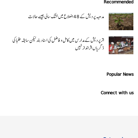
Recommended
مدھیہ پردیش کے 48 اضلاع میں خشک سالی جیسے حالات
اتر پردیش کےمدارس میں کامل و فاضل کی اسناد بند لیکن سابقہ طلبا کی
ڈگریا ں اثرانداز نہیں
Popular News
Connect with us