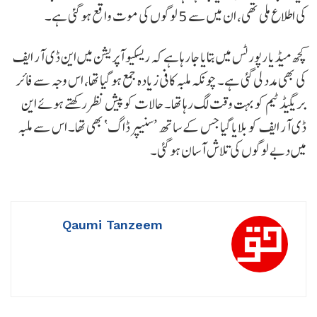
کی اطلاع ملی تھی، ان میں سے 5 لوگوں کی موت واقع ہو گئی ہے۔
کچھ میڈیا رپورٹس میں بتایا جا رہا ہے کہ ریسکیو آپریشن میں این ڈی آر ایف
کی بھی مدد لی گئی ہے۔ چونکہ ملبہ کافی زیادہ جمع ہو گیا تھا، اس وجہ سے فائر
بریگیڈ ٹیم کو بہت وقت لگ رہا تھا۔ حالات کو پیش نظر رکھتے ہوئے این
ڈی آر ایف کو بلایا گیا جس کے ساتھ ’سنیپر ڈاگ‘ بھی تھا۔ اس سے ملبہ
میں دبے لوگوں کی تلاش آسان ہو گئی۔
Qaumi Tanzeem