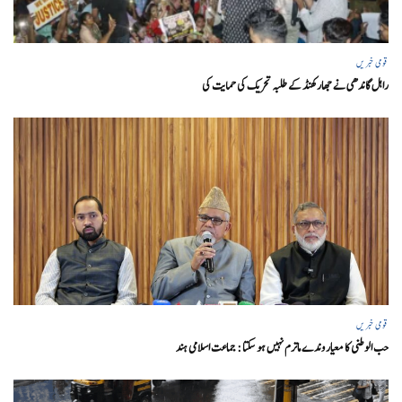
قومی خبریں
راہل گاندھی نے جھارکھنڈ کے طلبہ تحریک کی حمایت کی
قومی خبریں
حب الوطنی کا معیار وندے ماترم نہیں ہو سکتا : جماعت اسلامی ہند