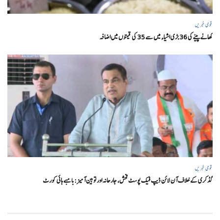
قومی خبریں
کھانے پینے کی 36 بڑی اشیاء میں سے 35 کی قیمتوں میں اضافہ
قومی خبریں
گڈکری کے خلاف آن لائن ڈیپ فیک پوسٹ فحش، جارحانہ اور توہین آمیز:بامبے ہائی کورٹ