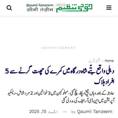
ADVERTISEMENT
Home
قومی خبریں
دہلی واقع پتّے شاہ درگاہ میں کمرے کی چھت گرنے سے 5
افراد ہلاک
حادثہ کے بعد وہاں چیخ و پکار مچ گئی -مہلوکین میں 3 خواتین اور 2 مرد شامل-ریسکیو
آپریشن میں این ڈی آر ایف کی مدد لی گئی
Qaumi Tanzeem
by
اگست 15, 2025