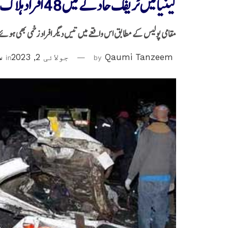
کینیامیں ٹریفک حادثے میں 48 افراد ہلاک
مقامی پولیس کے مطابق اس واقعے میں تیس دیگر افراد زخمی بھی ہوئے ہ
Qaumi Tanzeem
by
جولائی 2, 2023
in
عا