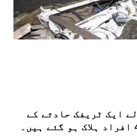
ے ایک ٹریفک حادثے کے
نتیجے میں کم از کم 48 افراد ہلاک ہو گئے ہیں۔