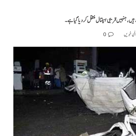
یں، جنہیں قریبی ہسپتال منتقل کر دیا گیا ہے۔
0
لمی خبریں