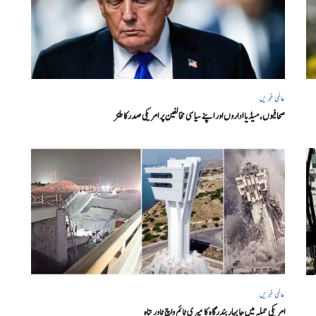
عالمی خبریں
صحافیوں، میڈیا اداروں اور اپنے سیاسی مخالفین پر امریکی صدرکا طنز
عالمی خبریں
امریکی حملہ میں چابہار بندرگاہ کا میری ٹائم واچ ٹاور تباہ