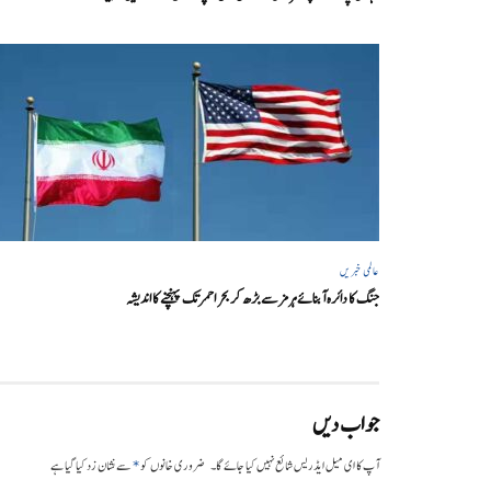
عالمی خبریں
جنگ کا دائرہ آبنائے ہرمز سے بڑھ کر بحر احمر تک پہنچنے کا اندیشہ
جواب دیں
*
آپ کا ای میل ایڈریس شائع نہیں کیا جائے گا۔
ضروری خانوں کو
سے نشان زد کیا گیا ہے