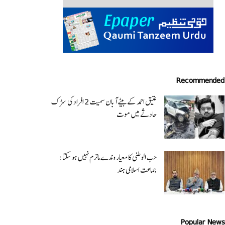
Recommended
عتیق احمد کے بیٹے آبان سمیت 2 افراد کی سڑک
حادثے میں موت
حب الوطنی کا معیار وندے ماترم نہیں ہو سکتا :
جماعت اسلامی ہند
Popular News