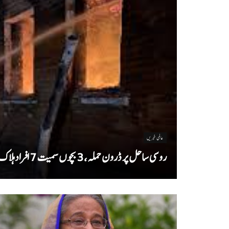
عالمی خبریں
روسی ساحل پر ڈرون حملہ، 3 بچوں سمیت 7 افراد ہلاک