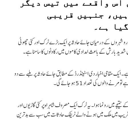
اس واقعے میں تیس دیگر
ہیں، جنہیں قریبی
گیا ہے۔
کورو شہروں کے درمیان جائے حادثہ پر ایک بڑے ٹرک اور کئی چھوٹی
ابق شدید بارش کے باعث امدادی کاموں میں رکاوٹوں کا سامنا ہے۔
 ہے۔ ایک مقامی اخبار دی اسٹینڈرڈ کے مطابق جائے حادثہ پر ملبے سے دو
والوں کی تعداد 51 ہو جائے گی۔
 نتیجے میں رونما ہوا۔ یہ ٹرک ایک مصروف شاہراہ پر کئی گاڑیوں اور
اضی قریب میں ملک میں ہونے والے ٹریفک حادثات میں سب سے بدترین