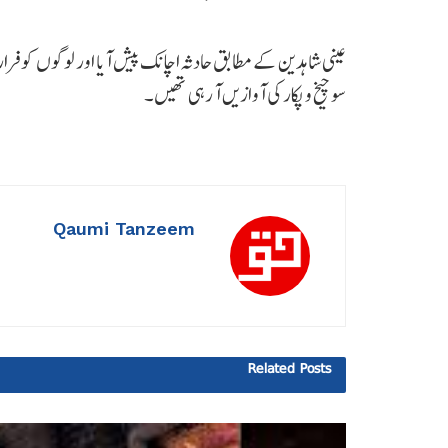
عینی شاہدین کے مطابق حادثہ اچانک پیش آیا اور لوگوں کو فرار ہو
سو چیخ و پکار کی آوازیں آ رہی تھیں۔
Qaumi Tanzeem
Related
Posts