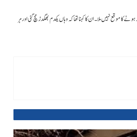
نے کا موقع نہیں ملا۔ ان کا کہنا تھا کہ وہاں یکدم بھگدڑ مچ گئی اور ہر