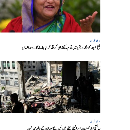
عالمی خبریں
شیخ حسینہ کو بنگلہ دیش میں قدم رکھتے ہی گرفتار کر لیا جائے گا – اسد الزماں
عالمی خبریں
رہائشی اپارٹمنٹ پر اسرائیلی حملے میں تین بچے اور ان کے والدین شہید