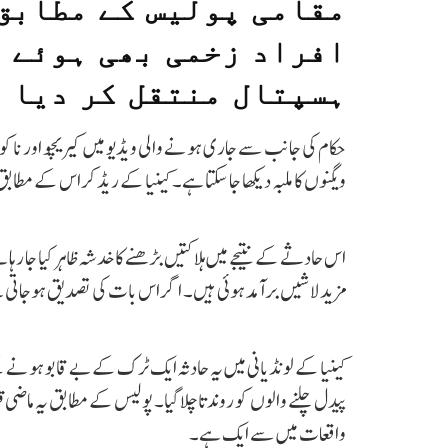
مقامی پولیس کے مطابق 
افراد زخمی بھی ہوئے 
ہسپتال منتقل کر دیا 
حکام کی جانب سے جاری ہونے والی ویڈیو میں کیریچو اور نا
ویگنوں کا ملبہ دیکھا جا سکتا ہے۔ کینیا کے ریڈ کراس کے مط
اس حادثے کے نتیجے میں ہلاکتیں بڑھنے کا خدشہ ظاہر کیا جا رہا
مزید لاشیں برآمد ہوئی ہیں۔ اگر اس بات کی تصدیق ہوجاتی ہے تو مرنے 
کینیا کے لونڈیانی میں یہ حادثہ ایک ٹرک کے بے قابو ہونے کے
پیدل چلنے والوں کو روندتا چلا گیا۔ پولیس کے مطابق یہ م
واقعات میں سے ایک ہے۔