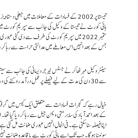
تیستا پر 2002 کے فسادات کے معاملات میں جعلی د
ہائی کورٹ نے تیستا کے وکیل کی جانب سے سپریم کورٹ میں اپ
ستمبر 2022 میں سپریم کورٹ کی طرف سے دی گئی عب
جس کے بعد انہیں اس معاملے میں عدالتی حراست سے رہا کر دیا
سینئر وکیل مہر ٹھاکر نے جسٹس نیرجر دیسائی کی جانب سے سی
سے 30 دن کی مدت کے لیے فیصلے پر عمل درآمد روکنے کی درخواست کی لیکن جسٹس دیسائی نے درخواست مسترد کر دی۔
خیال رہے کہ گجرات فسادات سے متعلق ایک کیس میں گرفتار ت
کے بعد احمد آباد کی سابرمتی ویمن جیل سے رہا کر دیا گیا تھا
اپنا فیصلہ سنا سکتی ہے۔ فی الحال انہیں عبوری ضمانت مل گئی ہے
سونپنا ہوگا۔ جب تک اسے ہائی کورٹ سے باقاعدہ ضمانت نہیں 