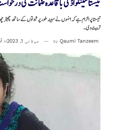
تیستا سیتلواڈ کی باقاعدہ ضمانت کی درخواست
تربیت دی۔
Qaumi Tanzeem
by
جولائی 1, 2023
in
قو