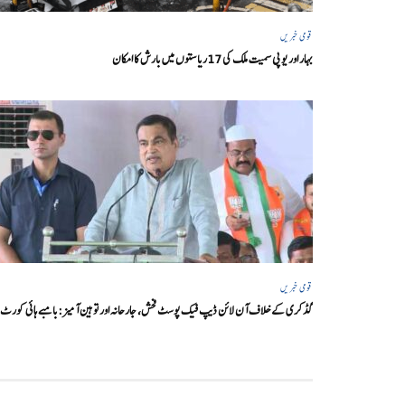
قومی خبریں
بہار اور یو پی سمیت ملک کی 17ریاستوں میں بارش کا امکان
قومی خبریں
گڈکری کے خلاف آن لائن ڈیپ فیک پوسٹ فحش، جارحانہ اور توہین آمیز:بامبے ہائی کورٹ