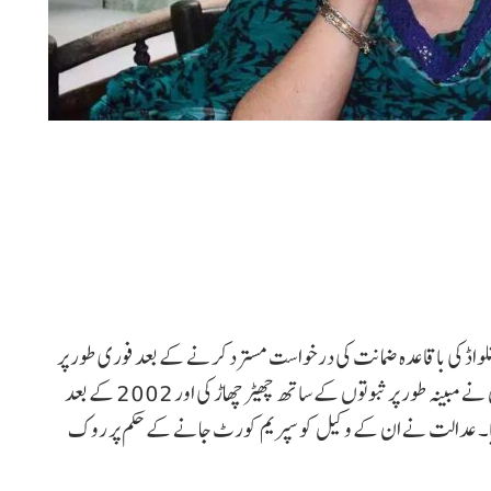
یتلواڈ کی باقاعدہ ضمانت کی درخواست مسترد کرنے کے بعد فوری طور پر
خودسپردگی کرنے کی ہدایت دی۔ تیستا پر الزام ہے کہ انہوں نے مبینہ طور پر ثبوتوں کے ساتھ چھیڑ چھاڑ کی اور 2002 کے بعد
یا۔ عدالت نے ان کے وکیل کو سپریم کورٹ جانے کے حکم پر روک