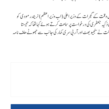
اس وقت کے گجرات کے وزیر اعلی (اب وزیر اعظم) نریندر مودی کو
 ذکیہ جعفری کی درخواست پر سماعت کرتے ہوئے کہا تھا کہ تیستا
لت نے سنجیو بھٹ اور آر بی سری کمار کی جانب سے جھوٹے حلف نامہ