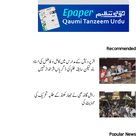
Recommended
اتر پردیش کےمدارس میں کامل و فاضل کی اسناد
بند لیکن سابقہ طلبا کی ڈگریا ں اثرانداز نہیں
راہل گاندھی نے جھارکھنڈ کے طلبہ تحریک کی
حمایت کی
Popular News