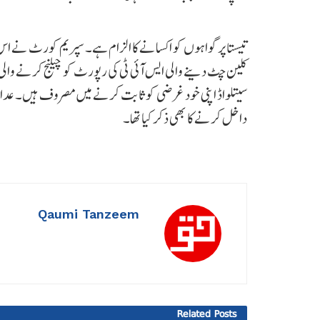
تیستا پر گواہوں کو اکسانے کا الزام ہے۔ سپریم کورٹ نے 
کلین چٹ دینے والی ایس آئی ٹی کی رپورٹ کو چیلنج کرنے والی
سیتلواڈ اپنی خود غرضی کو ثابت کرنے میں مصروف ہیں۔ عدا
داخل کرنے کا بھی ذکر کیا تھا۔
Qaumi Tanzeem
Related
Posts