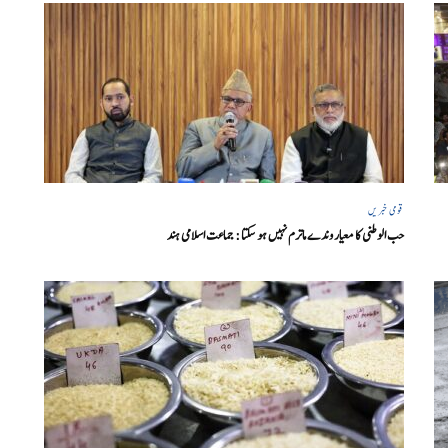
قومی خبریں
حب الوطنی کا معیار وندے ماترم نہیں ہو سکتا : جماعت اسلامی ہند