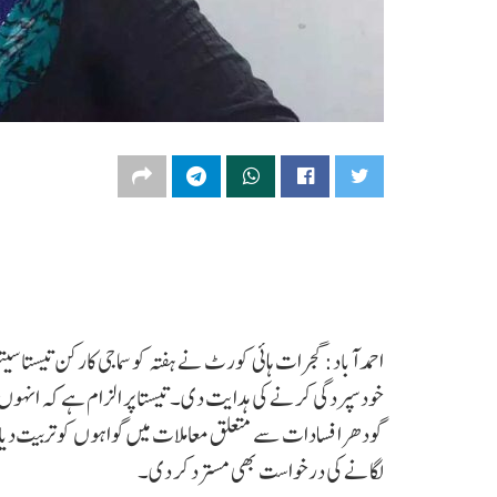
احمد آباد: گجرات ہائی کورٹ نے ہفتہ کو سماجی کارکن تیستا س
گودھرا فسادات سے متعلق معاملات میں گواہوں کو تربیت د
لگانے کی درخواست بھی مسترد کر دی۔