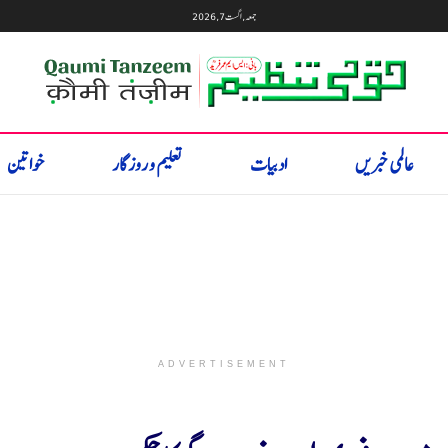
جمعہ, اگست 7, 2026
عالمی خبریں
ادبیات
تعلیم و روزگار
خواتین
ADVERTISEMENT