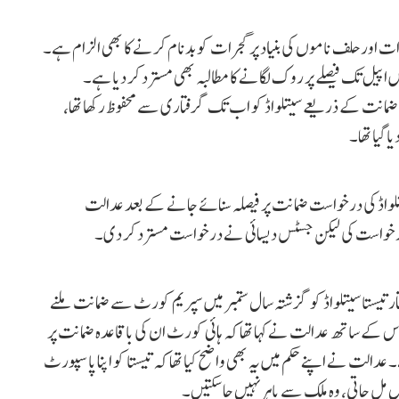
ستاویزات اور حلف ناموں کی بنیاد پر گجرات کو بدنام کرنے کا بھی الزام ہے۔
یل تک فیصلے پر روک لگانے کا مطالبہ بھی مسترد کر دیا ہے۔
وری ضمانت کے ذریعے سیتلواڈ کو اب تک گرفتاری سے محفوظ رکھا تھا،
 گیا تھا۔
تلواڈ کی درخواست ضمانت پر فیصلہ سنائے جانے کے بعد عدالت
یستا سیتلواڈ کو گزشتہ سال ستمبر میں سپریم کورٹ سے ضمانت ملنے
۔ اس کے ساتھ عدالت نے کہا تھا کہ ہائی کورٹ ان کی باقاعدہ ضمانت پر
۔ عدالت نے اپنے حکم میں یہ بھی واضح کیا تھا کہ تیستا کو اپنا پاسپورٹ
مل جاتی، وہ ملک سے باہر نہیں جا سکتیں۔