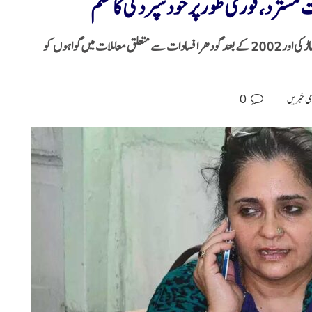
 مسترد، فوری طور پر خودسپردگی کا حکم
تیستا پر الزام ہے کہ انہوں نے مبینہ طور پر ثبوتوں کے ساتھ چھیڑ چھاڑ کی اور 2002 کے بعد گودھرا فسادات سے متعلق معاملات میں گواہوں کو
0
می خبریں