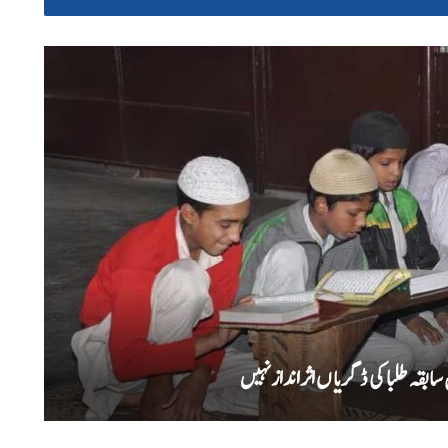
بقہ طلبا کی ڈگریا ں اثرانداز نہیں