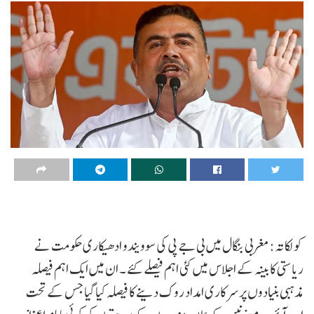
کولکاتہ :مغربی بنگال میں بی جے پی کی سوویندو ادھیکاری حکومت نے
ریاستی کابینہ کے اجلاس میں کئی اہم فیصلے کئے ۔ ان میں ایک اہم فیصلہ
مذہبی بنیادوں پر سرکاری امداد روک دینے کا فیصلہ کیا گیا جس کے تحت