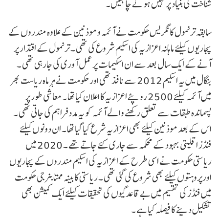
شناخت کی بنیاد پر نہیں ہونے چاہئیں۔
سابقہ ترنمول کانگریس حکومت نے آئمہ و موذنین کے علاوہ مندروں کے
پجاریوں کیلئے ماہانہ اعزازیہ کی اسکیم شروع کی تھی ۔ ترنمول کے اقتدار پر
آنے کے ایک سال بعد سے ان اسکیمات پر عمل آوری کی جارہی تھی ۔
بنگال میں یہ اسکیم 2012 سے نافذ تھی اور حکومت نے ہر ماہ ریاست بھر
میں آئمہ کیلئے 2500 روپئے اعزازیہ کا اعلان کیا تھا ۔ معاشی طور پر
پسماندہ طبقات سے تعلق رکھنے والے آئمہ کو یہ مدد فراہم کی جاتی تھی ۔
اس کے بعد موذنین کیلئے بھی اعزازیہ شرع کیا گیا تھا ۔ ان دونوں کیلئے
فنڈز اقلیتی بہبود کے محکمہ سے جاری کئے جاتے تھے ۔ 2020 میں
ریاستی حکومت نے اسی طرح کے اعزازیہ کی اسکیم مندروں کے پجاریوں
اورپروہتوں کیلئے بھی شروع کی گئی تھی ۔ ریاستی کابینہ ممتابنرجی حکومت
میں فنڈز کی تقسیم میں بے قاعدگیوں کی تحقیقات کیلئے ایک کمیشن بھی
تشکیل دینے کا فیصلہ کیا ہے ۔