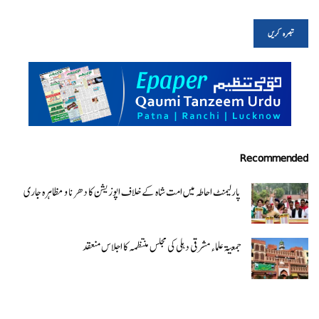
Recommended
پارلیمنٹ احاطہ میں امت شاہ کے خلاف اپوزیشن کا دھرنا و مظاہرہ جاری
جمعیۃ علماء مشرقی دہلی کی مجلس منتظمہ کا اجلاس منعقد