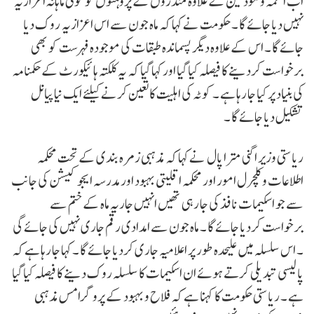
اب آئمہ و موذنین کے علاوہ مندروں کے پروہتوں کو کوئی ماہانہ اعزازیہ
نہیں دیا جائے گا ۔ حکومت نے کہا کہ ماہ جون سے اس اعزازیہ روک دیا
جائے گا ۔ اس کے علاوہ دیگر پسماندہ طبقات کی موجودہ فہرست کو بھی
برخواست کردینے کا فیصلہ کیا گیا اور کہا گیا کہ یہ کلکتہ ہائیکورٹ کے حکمنامہ
کی بنیاد پر کیا جا رہا ہے ۔ کوٹہ کی اہلیت کا تعین کرنے کیلئے ایک نیا پیانل
تشکیل دیا جائے گا ۔
ریاستی وزیر اگنی مترا پال نے کہا کہ مذہبی زمرہ بندی کے تحت محکمہ
اطلاعات و کلچرل امور اور محکمہ اقلیتی بہبود اور مدرسہ ایجوکیشن کی جانب
سے جو اسکیمات نافذ کی جا رہی تھیں انہیں جاریہ ماہ کے ختم سے
برخواست کردیا جائے گا ۔ ماہ جون سے امدادی رقم جاری نہیں کی جائے گی
۔ اس سلسلہ میں علیحدہ طور پر اعلامیہ جاری کردیا جائے گا ۔ کہا جا رہا ہے کہ
پالیسی تبدیلی کرتے ہوئے ان اسکیمات کا سلسلہ روک دینے کا فیصلہ کیا گیا
ہے ۔ ریاستی حکومت کا کہنا ہے کہ فلاح و بہبود کے پروگرامس مذہبی