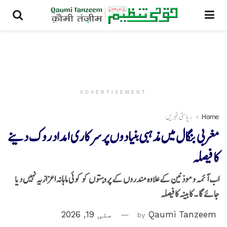
ADVERTISEMENT
Home
ریاستی خبریں
مغربی بنگال میں مذہبی بنیادوں پر سرکاری امداد روک دینے
کا فیصلہ
اب آئمہ و موذنین کے علاوہ مندروں کے پروہتوں کو کوئی ماہانہ اعزازیہ نہیں دیا
جائے گا ۔ کابینہ کا فیصلہ
Qaumi Tanzeem
by
مئی 19, 2026