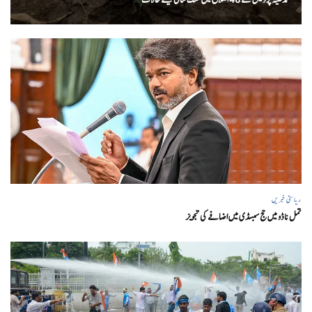
ریاستی خبریں
تمل ناڈو میں حج سبسڈی میں اضافے کی تجویز