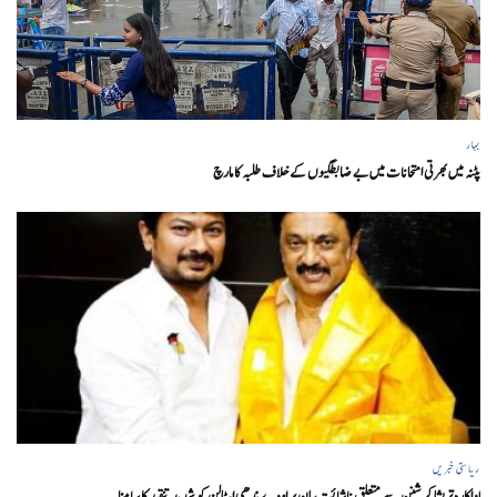
بہار
پٹنہ میں بھرتی امتحانات میں بے ضابطگیوں کے خلاف طلبہ کا مارچ
ریاستی خبریں
اداکارہ تریشا کرشنن سے متعلق ناشائستہ بیان پر اودے ندھی اسٹالن کو شدید تنقید کا سامنا