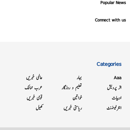
Popular News
Connect with us
Categories
Aaa
بہار
عالمی خبریں
اتر پردیش
تعلیم و روزگار
عرب ممالک
ادبیات
خواتین
قومی خبریں
انٹرٹینمنٹ
ریاستی خبریں
کھیل