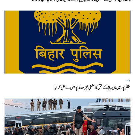
بہار
مظفر پور میں ماں بیٹے کے قتل کا سنسنی خیز معاملہ پولیس نے حل کر لیا