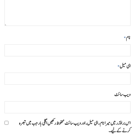
نام
*
ای میل
*
ویب‌ سائٹ
اس براؤزر میں میرا نام، ای میل، اور ویب سائٹ محفوظ رکھیں اگلی بار جب میں تبصرہ
کرنے کےلیے۔