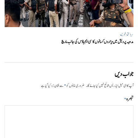
ریاستی خبریں
مدھیہ پردیش میں ہزاروں کسانوں کا سی ایم ہاؤس کی جانب مارچ
جواب دیں
*
آپ کا ای میل ایڈریس شائع نہیں کیا جائے گا۔
ضروری خانوں کو
سے نشان زد کیا گیا ہے
تبصرہ
*