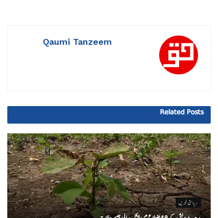
Qaumi Tanzeem
Related
Posts
ریاستی خبریں
مدھیہ پردیش کے 48 اضلاع میں خشک سالی جیسے حالات