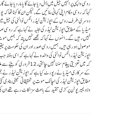
روسی واپسی پر انہیں جیل میں ڈال دیا جائے گا یا مار دیا جائے 
کہا کہ روسی حکام اپنی کہانی بنائیں گے، لیکن ان کا کہنا تھا کہ
دوسری طرف روس کے اپوزیشن لیڈر الکس نوالنی کی جیل میں موت ک
میڈیا کے مطابق اپوزیشن لیڈر کی اہلیہ نے کہا ہے کہ روسی
نہیں رہیں گے۔ انہوں نے کہا کہ مجھے نہیں پتہ کہ ہمیں موت
موصول ہو رہی ہیں، ہمیں روسی صدر اور ان کی حکومت پر یقی
اپوزیشن لیڈر الکس نوالنی کی والدہ نے کہا ہے کہ اسی ہفتہ جب
کہ میں تعزیتی پیغام سننا نہی
کے سرکاری میڈیا نے رپورٹ کیا ہے کہ اپوزیشن لیڈر نے ج
مطابق اپوزیشن لیڈر کی اچانک موت پر تحقیقاتی کمیٹی بنادی 
ولادیمیر پوٹن پر کڑی تنقید کے باعث سزا کاٹ رہے تھے ان ک