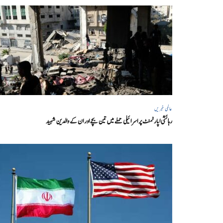
عالمی خبریں
رہائشی اپارٹمنٹ پر اسرائیلی حملے میں تین بچے اور ان کے والدین شہید