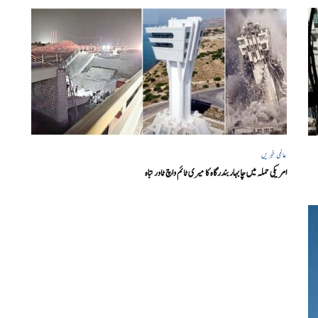
عالمی خبریں
امریکی حملہ میں چابہار بندرگاہ کا میری ٹائم واچ ٹاور تباہ