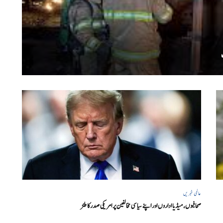
عالمی خبریں
صحافیوں، میڈیا اداروں اور اپنے سیاسی مخالفین پر امریکی صدرکا طنز