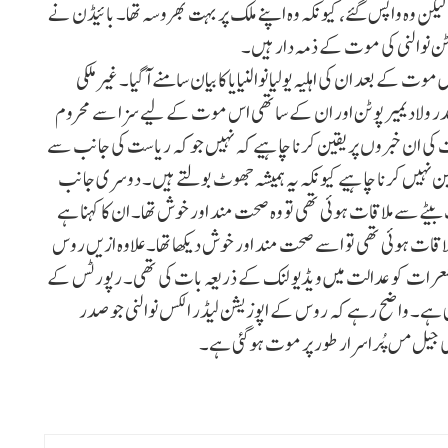
گا، لیکن وہ واپس گئے، کیونکہ وہ اپنے ملک پر بہت بھروسہ تھا۔ بائیڈن نے
 پوٹن نوالنی کی موت کے ذمہ دار ہیں۔
ے بعد ان کی اہلیہ یولیا نوالنیایا کا بیان سامنے آگیا۔ غیرملکی
 صدر ولادیمیر پوٹن اور ان کے ساتھی اس موت کے لیے سزا سے محروم
 کی ان خبروں پر یقین کرنا چاہیے کہ نہیں جو کہ ریاست کی جانب سے
ن نہیں کرنا چاہیے کیونکہ یہ ہمیشہ جھوٹ بولتے ہیں۔ دوسری جانب
 بیٹے سے ملاقات ہوئی تھی تو وہ صحت مند اور خوش تھا۔ ان کا کہنا ہے
ں چاہتی، 12 فروری کو بیٹے سے ملاقات ہوئی تھی تو اسے صحت مند اور خوش دیکھا تھا۔ علاوہ ازیں روس
معرات کو عدالت میں ویڈیو لنک کے ذریعہ بات کی تھی۔ رپورٹس کے
گئی ہے۔ واضح رہے کہ روس کے اپوزیشن لیڈر الکس نوالنی جو صدر
ی جیل مں پُراسرار طور پر موت ہوگئی ہے۔