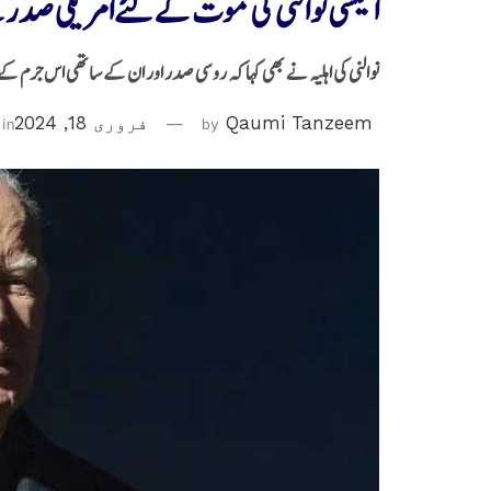
الیکسی نوالنی کی موت کے لئےامریکی صدرنے 
نوالنی کی اہلیہ نے بھی کہا کہ روسی صدر اور ان کے ساتھی اس جرم 
Qaumi Tanzeem
by
فروری 18, 2024
in