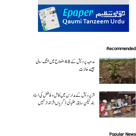
Recommended
مدھیہ پردیش کے 48 اضلاع میں خشک سالی
جیسے حالات
اتر پردیش کےمدارس میں کامل و فاضل کی اسناد
بند لیکن سابقہ طلبا کی ڈگریا ں اثرانداز نہیں
Popular News