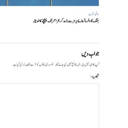
عالمی خبریں
جنگ کا دائرہ آبنائے ہرمز سے بڑھ کر بحر احمر تک پہنچنے کا اندیشہ
جواب دیں
*
آپ کا ای میل ایڈریس شائع نہیں کیا جائے گا۔
ضروری خانوں کو
سے نشان زد کیا گیا ہے
تبصرہ
*