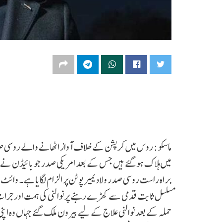
میں ہلاک ہو گئے ہیں جس کے بعد امریکی صدر جو بائیڈن نے ر
براہ راست روسی صدر ولادیمیر پوٹن پر الزام لگایا ہے۔ وائ
حملہ کے بعد نوالنی علاج کے لیے بیرون ملک گئے جہاں وہ اپنی