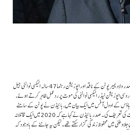
ماسکو : روس میں کرپشن کے خلاف آواز اٹھانے والے روسی صدر ولادیمیر پوٹن کے ناقد اور اپوزیشن رہنما 47 سالہ الیکسی نوالنی جیل
وسی اپوزیشن لیڈر الیکسی نوالنی کی موت پر ردعمل ظاہر کرتے ہوئے،
ٹ ہاؤس کے اوول آفس میں ایک بیان میں، بائیڈن نے پوٹن کے سامنے
مسلسل ثابت قدمی سے کھڑے رہنے پر نوالنی کی ہمت اور جرات کی تعریف کی۔ صدر بائیڈن نے کہا ہے کہ 2020 میں ایک قاتلانہ
 جلاوطنی میں محفوظ زندگی گزار سکتے تھے۔لیکن یہ جاننے کے باوجود کہ