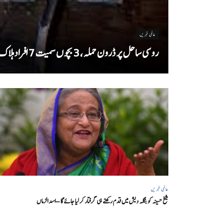
عالمی خبریں
روسی ساحل پر ڈرون حملہ، 3 بچوں سمیت 7 افراد ہلاک
عالمی خبریں
شیخ حسینہ کو بنگلہ دیش میں قدم رکھتے ہی گرفتار کر لیا جائے گا – اسد الزماں