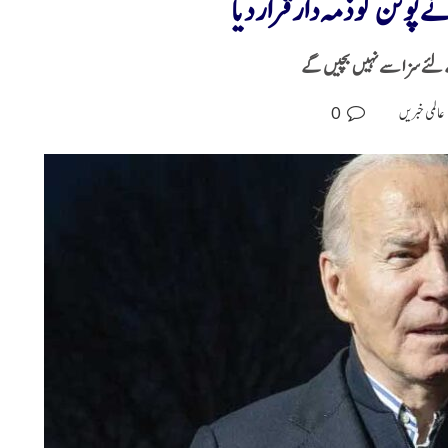
پوتن کو ذمہ دار قرار دیا
کے لئے سزا سے نہیں بچیں گے
0
عالمی خبریں