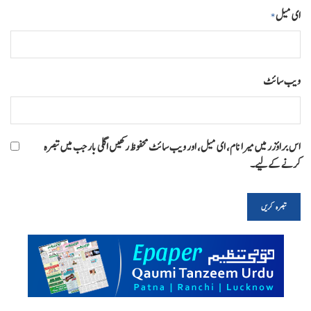
ای میل
*
ویب‌ سائٹ
اس براؤزر میں میرا نام، ای میل، اور ویب سائٹ محفوظ رکھیں اگلی بار جب میں تبصرہ
کرنے کےلیے۔