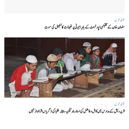
قومی خبریں
سلمان خان کے گلیکسی اپارٹمنٹ کے باہر ڈیوٹی پر تعینات کانسٹیبل کی موت
قومی خبریں
اتر پردیش کےمدارس میں کامل و فاضل کی اسناد بند لیکن سابقہ طلبا کی ڈگریا ں اثرانداز نہیں