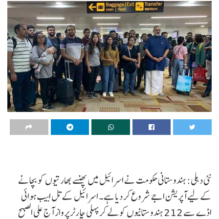
نئی دہلی: ہندوستانی حکومت نے اسرائیل میں پھنسے بھارتیوں کو بچانے
کے لیے آپریشن اجے شروع کر دیا ہے۔ اسرائیل کے تل ابیب ہوائی
اڈے سے 212 ہندوستانیوں کو لے کر پہلی چارٹر پرواز آج علی الصبح