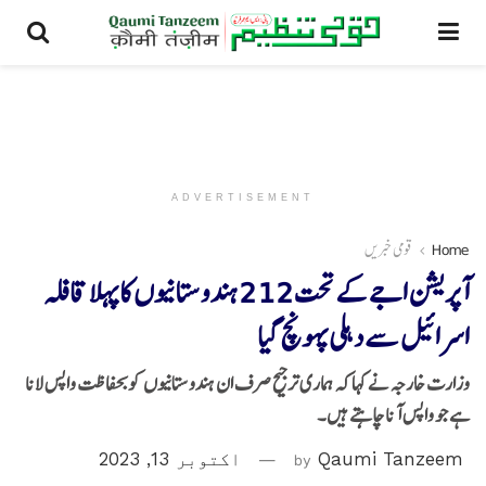
ADVERTISEMENT
Home
قومی خبریں
آپریشن اجےکے تحت212ہندوستانیوں کا پہلا قافلہ
اسرائیل سے دہلی پہونچ گیا
وزارت خارجہ نے کہا کہ ہماری ترجیح صرف ان ہندوستانیوں کو بحفاظت واپس لانا
ہے جو واپس آنا چاہتے ہیں۔
Qaumi Tanzeem
by
اکتوبر 13, 2023