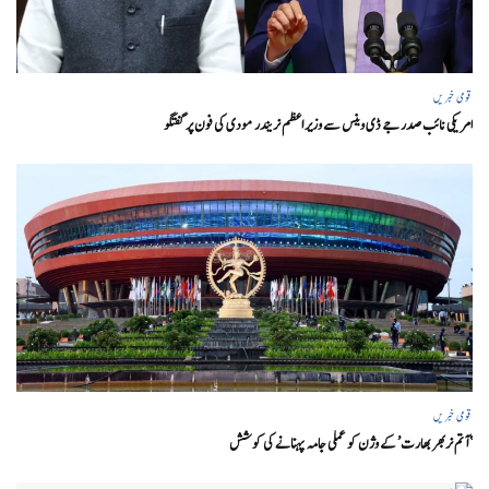
قومی خبریں
امریکی نائب صدر جے ڈی وینس سے وزیر اعظم نریندر مودی کی فون پر گفتگو
قومی خبریں
‘ آتم نربھر بھارت’ کے وژن کو عملی جامہ پہنانے کی کوشش