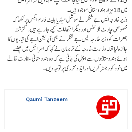
کی مدد کے امکان کو رد نہیں کیا جا سکتا۔ آپ کو بتا دیں کہ اسرائیل
میں 18 ہزار ہندوستانی موجود ہیں۔
وزیر خارجہ ایس جے شنکر نے سوشل میڈیا پلیٹ فارم ایکس پر لکھا کہ
خصوصی چارٹ فلائٹس اور دیگر انتظامات کیے جا رہے ہیں۔ گزشتہ
جمعرات کو وزیر خارجہ ایس جے شنکر نے بھی آپریشن اجے کی تیاریوں کا
جائزہ لیا تھا۔ وزارت خارجہ کے ترجمان نے کہا کہ اسرائیل میں پھنسے
ہوئے ہندوستانیوں سے اپیل کی جاتی ہے کہ وہ ہندوستانی سفارت خانے
میں خود کو رجسٹر کریں اور ایڈوائزری پر توجہ دیں۔
Qaumi Tanzeem