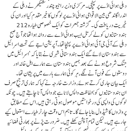
دہلی ہوائی اڈے پر پہنچی۔ مرکزی وزیر راجیو چندر شیکھر نے دہلی کے
اندرا گاندھی بین الاقوامی ہوائی اڈے پر لوگوں کا خیرمقدم کیا اور ان کی
خیریت دریافت کی۔ گزشتہ جمعرات کو ایک خصوصی طیارہ 212
ہندوستانیوں کو لے کر تل ابیب ہوائی اڈے سے روانہ ہوا تھا جو آج صبح
دہلی کے آئی جی آئی ہوائی اڈے پر پہنچا تھا۔آپریشن اجے کے تحت اسرائیل
سے ہندوستان لائے گئے ایک ہندوستانی شہری نے بتایا کہ ‘اسرائیل میں
جنگ شروع ہونے کے بعد ہمیں ہندوستان سے ہمارے اہل خانہ اور
دوستوں کے فون آنے لگے، ہر کوئی ہمارے بارے میں پریشان تھا۔
ایک بیان جاری کرتے ہوئے، وزارت خارجہ نے کہا کہ ہماری ترجیح صرف
ان ہندوستانیوں کو بحفاظت واپس لانا ہے جو واپس آنا چاہتے ہیں۔ چونکہ
لوگوں کی واپسی کی درخواستیں موصول ہوتی رہتی ہیں، اس کے مطابق
پروازوں کا شیڈول بنایا جائے گا۔ تاہم اس وقت چارٹر طیارے استعمال کیے
جا رہے ہیں۔ لیکن تمام آپشن کھلے ہیں۔ ضرورت پڑنے پر بھارتی فضائیہ