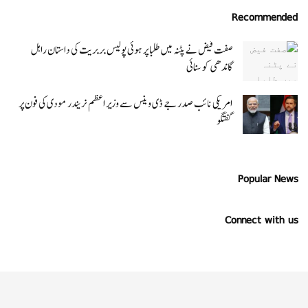
Recommended
صفت فیض نے پٹنہ میں طلبا پر ہوئی پولیس بربریت کی داستان راہل
گاندھی کو سنائی
امریکی نائب صدر جے ڈی وینس سے وزیر اعظم نریندر مودی کی فون پر
گفتگو
Popular News
Connect with us