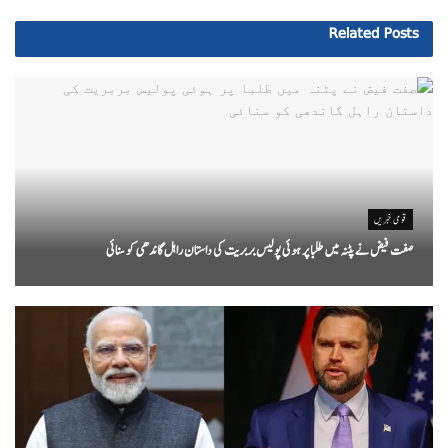
Related
Posts
قومی خبریں
صفت فیض نے پٹنہ میں طلبا پر ہوئی پولیس بربریت کی داستان راہل گاندھی کو سنائی