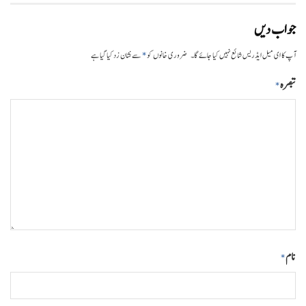
جواب دیں
*
آپ کا ای میل ایڈریس شائع نہیں کیا جائے گا۔
ضروری خانوں کو
سے نشان زد کیا گیا ہے
تبصرہ
*
نام
*