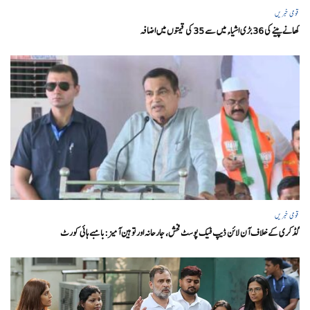
قومی خبریں
کھانے پینے کی 36 بڑی اشیاء میں سے 35 کی قیمتوں میں اضافہ
قومی خبریں
گڈکری کے خلاف آن لائن ڈیپ فیک پوسٹ فحش، جارحانہ اور توہین آمیز:بامبے ہائی کورٹ