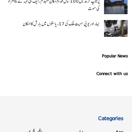
پرتاپ گڑھ میں 100 سال قدیم مکان منہدم، ایک ہی کنبہ کے 6 افراد
کی موت
بہار اور یو پی سمیت ملک کی 17ریاستوں میں بارش کا امکان
Popular News
Connect with us
Categories