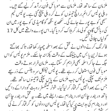
ملزمان کے ساتھ تھا۔ ملزمان سے موبائل فون برآمد کر لیے گئے ہیں۔
دہلی پولیس کرائم برانچ تینوں کو لے کر دہلی پہنچ گئی ہے۔ پولیس ٹیم
سبھی کو جے پور لے جائے گی۔ سکھدیو سنگھ گوگامیڈی کو جے پور میں ان
کی رہائش گاہ پر گولی مار کر ہلاک کر دیا گیا۔ اس پورے واقعے میں کل 17
گولیاں چلائی گئیں۔
فائرنگ کرنے والوں نے قتل کے بعد اسلحہ چھپا رکھا تھا۔ تاکہ بھاگتے
ہوئے ٹرین یا بس میں چیکنگ کے وقت پکڑا نہ جا سکے۔ ملزم پولیس کو اس
جگہ لے جا کر اسلحہ بھی فراہم کر سکتا ہے۔ ملزمان فرار ہوتے وقت
موبائل فون استعمال کر رہے تھے۔ پولیس ٹیکنیکل سرویلنس کے ذریعے
ملزم تک پہنچی۔ پولیس جب ملزمان کے پاس پہنچی تو تینوں ساتھ تھے،
جس کے بعد انہیں گرفتار کر لیا گیا۔ شوٹر گینگسٹر روہت گودارا کے دائیں
ہاتھ وریندر چاہن اور دینارام سے رابطے میں تھے۔ یہ قتل وریندر چاہن
اور دینارام کی ہدایت پر کیا گیا تھا۔ پولیس ان دونوں کو گرفتار کرنے کی