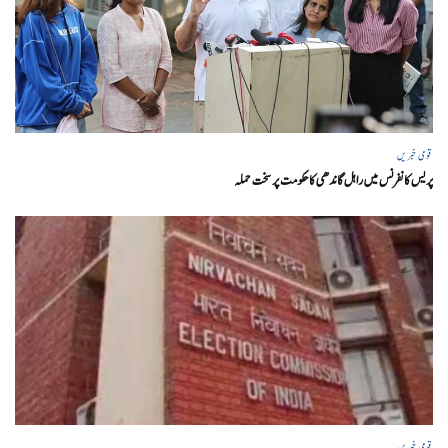
قومی خبریں
پریس کانفرنس میں راہل گاندھی کا حکومت پر سخت حملہ
قومی خبریں