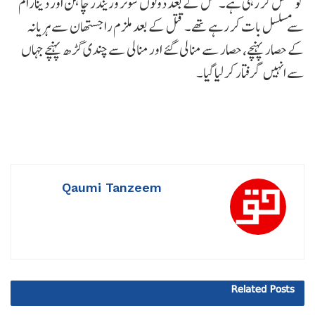
کوشش کر رہی ہے۔ قتل کے بعد دونوں شوٹر وریندر چاہن اور دینارام
سے مسلسل بات کر رہے تھے۔ قتل کے بعد ملزم راجستھان سے ہریانہ
کے حصار پہنچے، حصار سے منالی گئے اور منالی سے چندی گڑھ پہنچے جہاں
سے انہیں گرفتار کر لیا گیا۔
Qaumi Tanzeem
Related
Posts