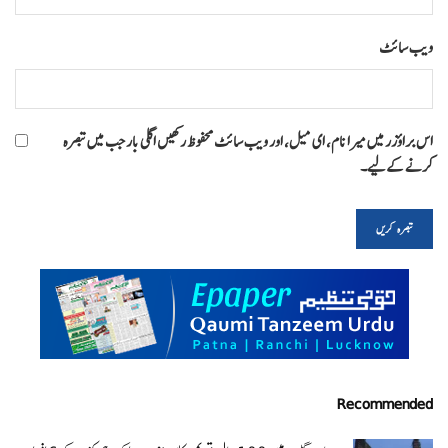
ویب‌ سائٹ
اس براؤزر میں میرا نام، ای میل، اور ویب سائٹ محفوظ رکھیں اگلی بار جب میں تبصرہ
کرنے کےلیے۔
Recommended