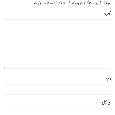
*
آپ کا ای میل ایڈریس شائع نہیں کیا جائے گا۔
ضروری خانوں کو
سے نشان زد کیا گیا ہے
تبصرہ
*
نام
*
ای میل
*