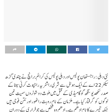
نئی دہلی :راجستھان پولیس اور دہلی پولیس کی کرائم برانچ نے چندی گڑھ
سیکٹر 22 اے کے ایک ہوٹل سے شری راشٹریہ راجپوت کرنی سینا کے
صدر سکھدیو سنگھ گوگامیڈی کے قتل میں ملوث دو شوٹروں سمیت تین
لوگوں کو گرفتار کیا ہے۔ ملزمان کے نام روہت راٹھور اور نتن فوجی ہیں
جبکہ تیسرے کا نام ادھم ہے۔ ادھم وہ شخص ہے جو فرار ی کے دوران