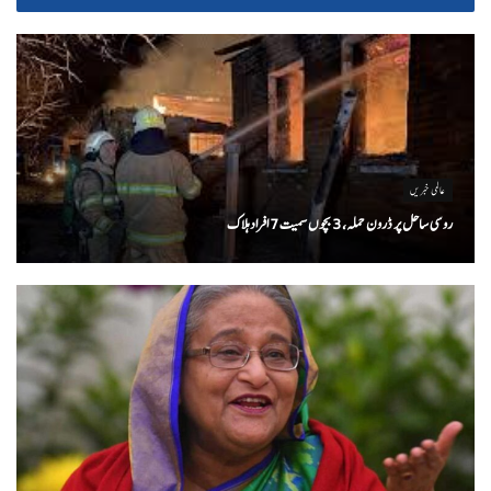
عالمی خبریں
روسی ساحل پر ڈرون حملہ، 3 بچوں سمیت 7 افراد ہلاک