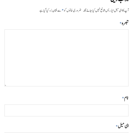
*
آپ کا ای میل ایڈریس شائع نہیں کیا جائے گا۔
ضروری خانوں کو
سے نشان زد کیا گیا ہے
تبصرہ
*
نام
*
ای میل
*