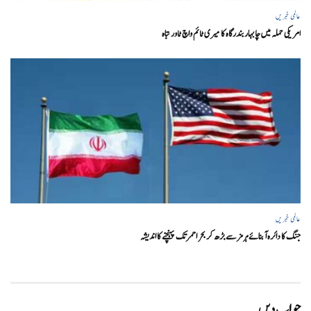
عالمی خبریں
امریکی حملہ میں چابہار بندرگاہ کا میری ٹائم واچ ٹاور تباہ
عالمی خبریں
جنگ کا دائرہ آبنائے ہرمز سے بڑھ کر بحر احمر تک پہنچنے کا اندیشہ
جواب دیں