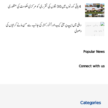
4 ہائی کورٹوں میں 30 ججوں کی تقرری کو مرکزی حکومت کی منظوری
دہلی میں ایپ پر مبنی کیب اور آٹو رکشہ کی جانب سے من مانے کرایوں کی
وصولی
Popular News
Connect with us
Categories