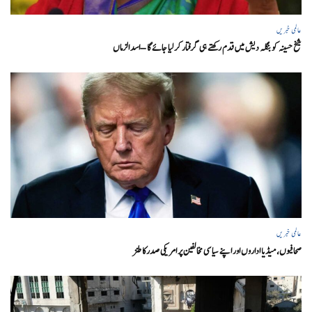
عالمی خبریں
شیخ حسینہ کو بنگلہ دیش میں قدم رکھتے ہی گرفتار کر لیا جائے گا – اسد الزماں
عالمی خبریں
صحافیوں، میڈیا اداروں اور اپنے سیاسی مخالفین پر امریکی صدرکا طنز