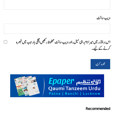
ویب‌ سائٹ
اس براؤزر میں میرا نام، ای میل، اور ویب سائٹ محفوظ رکھیں اگلی بار جب میں تبصرہ
کرنے کےلیے۔
Recommended