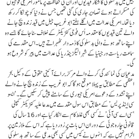
جیل میں بدسلوکی کا شکار قیدیوں اور ان کی حفاظت پر مامور امریکی فوجیوں
کی مسکراتے ہوئے تصاویر جاری کی گئی تھیں جس نے دنیا کو چونکا کر رکھ
دیا تھا۔امریکی عدالت میں اگلے ہفتے ابو غریب جیل میں قید زندہ بچ جانے
والے تین قیدیوں کا مقدمہ اُس فوجی کنٹریکٹر کے خلاف سنا جائے گا جسے وہ
اپنے ساتھ ہونے والی بدسلوکی کا ذمہ دار ٹھہراتے ہیں۔اس مقدمے کی
سماعت ریاست ورجینیا کے شہر الیگزینڈریا کی عدالت میں پیر کو شروع ہو
گی۔
مدعیان کی نمائندگی کرنے والے مرکز برائے آئینی حقوق کے وکیل بحر
اعظمی کے مطابق یہ پہلا موقع ہو گا کہ ابو غریب کے زندہ بچ جانے والے
اپنے تشدد کے دعوے امریکی جیوری کے سامنے پیش کر سکیں گے۔ ‘ایسو
سی ایٹڈ پریس’ کے مطابق اس سول مقدمے میں مدعا علیہ کنٹریکٹر کمپنی
‘سی اے سی آئی’ نے کسی بھی غلط کام سے انکار کیا ہے اور 16 سال کی
قانونی چارہ جوئی کے دوران اس بات پر زور دیا ہے کہ اس کے ملازمین پر
الزام نہیں ہے کہ انہوں نے کیس میں کسی بھی مدعی کے ساتھ بدسلوکی