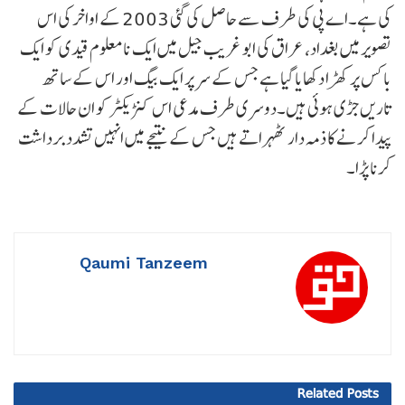
کی ہے۔اے پی کی طرف سے حاصل کی گئی 2003 کے اواخر کی اس
تصویر میں بغداد، عراق کی ابو غریب جیل میں ایک نامعلوم قیدی کو ایک
باکس پر کھڑا دکھایا گیا ہے جس کے سر پر ایک بیگ اور اس کے ساتھ
تاریں جڑی ہوئی ہیں۔دوسری طرف مدعی اس کنڑیکٹر کو ان حالات کے
پیدا کرنے کا ذمہ دار ٹھہراتے ہیں جس کے نتیجے میں انہیں تشدد برداشت
کرنا پڑا۔
Qaumi Tanzeem
Related
Posts