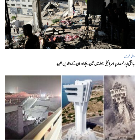
عالمی خبریں
رہائشی اپارٹمنٹ پر اسرائیلی حملے میں تین بچے اور ان کے والدین شہید