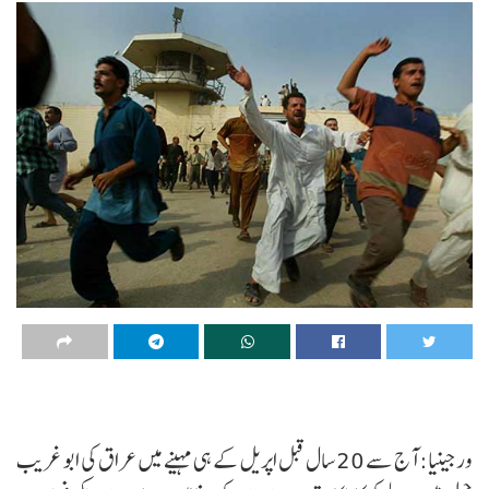
ورجینیا: آج سے 20 سال قبل اپریل کے ہی مہینے میں عراق کی ابو غریب