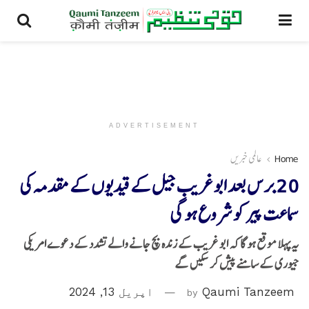
ADVERTISEMENT
Home
عالمی خبریں
20 برس بعد ابو غریب جیل کے قیدیوں کے مقدمہ کی
سماعت پیر کو شروع ہو گی
یہ پہلا موقع ہو گا کہ ابو غریب کے زندہ بچ جانے والے تشدد کے دعوے امریکی
جیوری کے سامنے پیش کر سکیں گے
Qaumi Tanzeem
by
اپریل 13, 2024