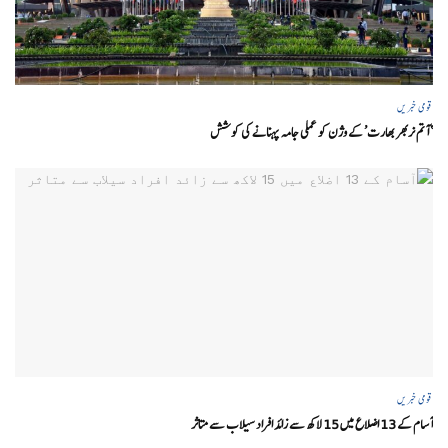
قومی خبریں
‘ آتم نربھر بھارت’ کے وژن کو عملی جامہ پہنانے کی کوشش
قومی خبریں
آسام کے 13 اضلاع میں 15 لاکھ سے زائد افراد سیلاب سے متاثر