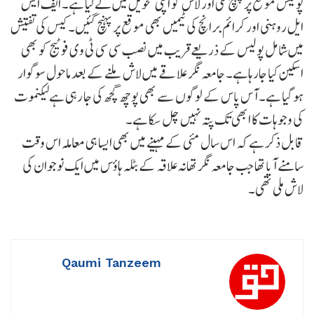
پولیس موقع پر پہنچ گئی اور لاش کو اپنی تحویل میں لے لیا ہے۔ ایف ایس
ایل روہنی اور کرائم برانچ کی ٹیمیں بھی موقع پر پہنچ گئیں۔ کیس کی تفتیش
میں شامل پولیس کے ذریعےقریب میں نصب سی سی ٹی وی فوٹیج کو بھی
اسکین کیا جارہاہے۔ جامعہ نگر علاقے میں لاش ملنے کے بعد ماحول سوگوار
ہو گیا ہے۔ آس پاس کے لوگوں سے بھی پوچھ گچھ کی جا رہی ہےلیکنموت
کی وجوہات کا ابھی تک پتہ نہیں چل سکا ہے۔
قابل ذکر ہے کہ اس سال مئی کے مہینے میں بھی ایسا ہی معاملہ اس وقت
سامنے آیا تھا جب جامعہ نگر تھانہ علاقہ کے بٹلہ ہاؤس میں ایک نوجوان کی
لاش ملی تھی۔
Qaumi Tanzeem