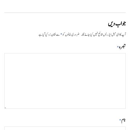
جواب دیں
*
آپ کا ای میل ایڈریس شائع نہیں کیا جائے گا۔
ضروری خانوں کو
سے نشان زد کیا گیا ہے
تبصرہ
*
نام
*