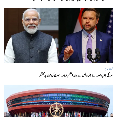
قومی خبریں
امریکی نائب صدر جے ڈی وینس سے وزیر اعظم نریندر مودی کی فون پر گفتگو