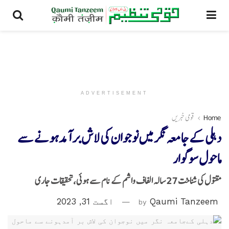
ADVERTISEMENT
Home
قومی خبریں
دہلی کےجامعہ نگر میں نوجوان کی لاش بر آمدہونے سے
ماحول سوگوار
مقتول کی شناخت 27 سالہ الفاف واشم کے نام سے ہوئی،تحقیقات جاری
Qaumi Tanzeem
by
اگست 31, 2023