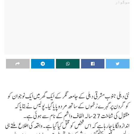
نئی دہلی جنوب مشرقی دہلی کے جامعہ نگر کے ایک گھر میں ایک نوجوان کو
کو گردن پر گہرے زخموں کے ساتھ مردہ پایا گیا۔پولیس نے بتایاکہ
مقتول کی شناخت 27 سالہ الفاف واشم کے نام سے ہوئی ہے۔
اندازہ لگایا جا رہا ہے کہ اس شخص کو قتل کیا گیا ہے۔ واقعہ کی اطلاع ملتے ہی