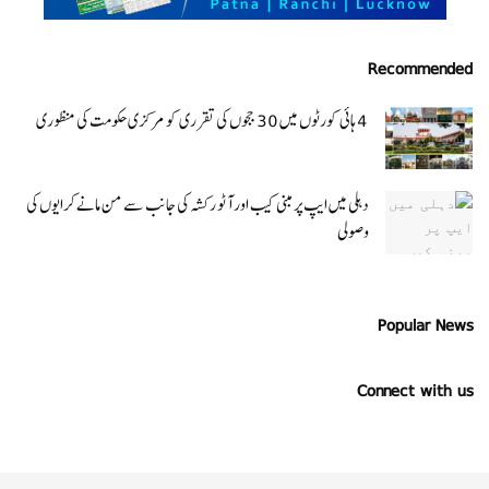
Recommended
4 ہائی کورٹوں میں 30 ججوں کی تقرری کو مرکزی حکومت کی منظوری
دہلی میں ایپ پر مبنی کیب اور آٹو رکشہ کی جانب سے من مانے کرایوں کی
وصولی
Popular News
Connect with us