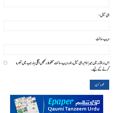
ای میل
*
ویب‌ سائٹ
اس براؤزر میں میرا نام، ای میل، اور ویب سائٹ محفوظ رکھیں اگلی بار جب میں تبصرہ
کرنے کےلیے۔