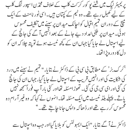
پریمیئر لیگ میں شِنے پوکور کرکٹ کلب کے خلاف محمڈن اسپورٹنگ کلب
کے لیے کھیل رہے تھے۔ وہ ٹیم کے کپتان ہیں۔ اسی ٹورنامنٹ کے ایک
میچ کے دوران تمیم اقبال کو اچانک میدان پر سینے میں تکلیف محسوس
ہوئی۔ میدان پر طبی امداد دیے جانے کے بعد انہیں آگے کی جانچ کے
لیے اسپتال لے جایا گیا جہاں ان کے کچھ ٹیسٹ ہوئے تو پتہ چلا کہ ان کو
دل کا دورہ پڑا تھا۔
‘کرک بز’ کے مطابق بی سی بی کے ڈاکٹر نے بتایا، "تمیم نے سینے میں درد
کی شکایت کی اور انہیں قریب کے اسپتال لے جایا گیا، جہاں ان کی جانچ
کی گئی اور ای سی جی کی گئی۔ تھوڑا مسئلہ تھا اور کئی بار آپ فوراً سمجھ نہیں
پاتے۔ پہلے بلڈ ٹیسٹ میں ایک مسئلہ تھا۔ انہوں نے کہا کہ وہ غیر آرام دہ
محسوس کر رہے تھے اور ڈھاکہ واپس جانا چاہتے تھے۔”
ڈاکٹر نے آگے بتایا، "ایک ایمبولنس کو بلایا گیا اور جب وہ اسپتال سے