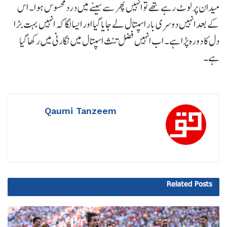
میدان پر لوٹ رہے تھے تو انہیں پھر سے سینے میں درد محسوس ہوا۔ اس
کے بعد انہیں دوسری بار اسپتال لے جایا گیا اور ایسا لگا کہ انہیں بہت بڑا
دل کا دورہ پڑا ہے۔ اب انہیں فضل تنث اسپتال میں نگارنی میں رکھا گیا
ہے۔
Qaumi Tanzeem
Related
Posts