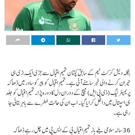
بنگلہ دیش کرکٹ ٹیم کے سابق کپتان تمیم اقبال سے جڑی ایک بڑی ہی
حیران کرنے والی خبر سامنے آئی ہے۔ تمیم اقبال کو پیر کو ساور میں ڈھاکہ
پریمیئر لیگ (ڈی پی ایل) میچ کے دوران دل کا دورہ پڑا۔ تمیم اقبال کو جلد
ہی اسپتال میں داخل کرایا گیا۔ اب ان کی حالت خطرے سے باہر بتائی جا
رہی ہے۔
36 سالہ سلامی بلے باز تمیم اقبال بی کے ایس پی میں چل رہے ڈھاکہ