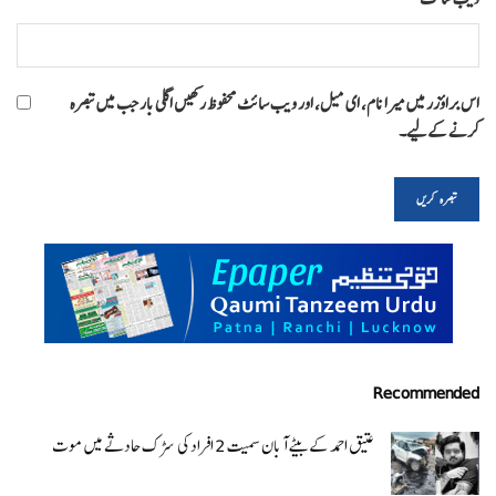
اس براؤزر میں میرا نام، ای میل، اور ویب سائٹ محفوظ رکھیں اگلی بار جب میں تبصرہ
کرنے کےلیے۔
Recommended
عتیق احمد کے بیٹے آبان سمیت 2 افراد کی سڑک حادثے میں موت