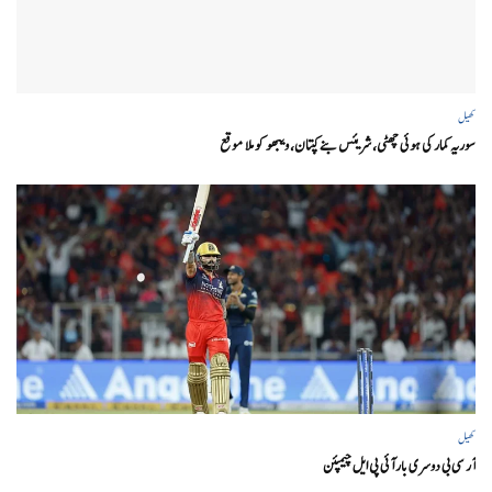
کھیل
سوریہ کمار کی ہوئی چھٹی، شریئس بنے کپتان، ویبھو کو ملا موقع
کھیل
آر سی بی دوسری بار آئی پی ایل چیمپئن