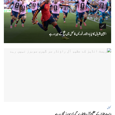
کھیل
اسپین فٹبال کا نیا بادشاہ ، ٹوریس فائنل میں فتح کے ہیرو رہے
کھیل
ویسٹ انڈیز کے عظیم آل راؤنڈر سر گیری سوبرز نہیں رہے