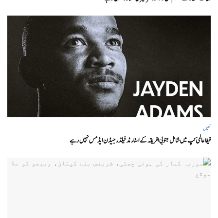
کھیل
فیفا عالمی کپ میں شامل جنوبی افریقہ کے اسٹار مڈ فیلڈر جیڈن ایڈمس نہیں رہے