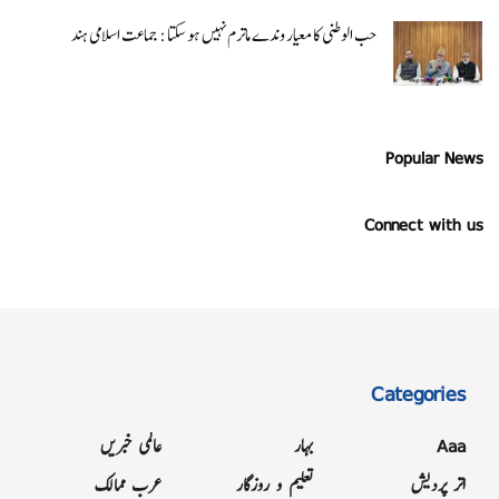
حب الوطنی کا معیار وندے ماترم نہیں ہو سکتا : جماعت اسلامی ہند
Popular News
Connect with us
Categories
Aaa
بہار
عالمی خبریں
اتر پردیش
تعلیم و روزگار
عرب ممالک