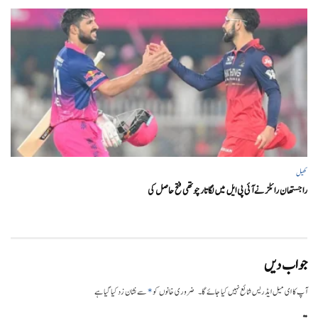
کھیل
راجستھان رائلز نے آئی پی ایل میں لگاتار چوتھی فتح حاصل کی
جواب دیں
*
آپ کا ای میل ایڈریس شائع نہیں کیا جائے گا۔
ضروری خانوں کو
سے نشان زد کیا گیا ہے