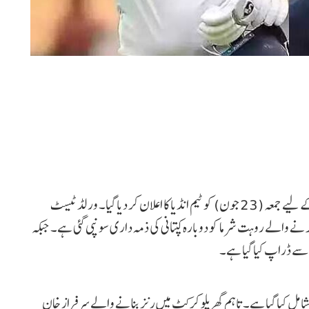
نئی دہلی: ویسٹ انڈیز کے خلاف ٹیسٹ اور ون ڈے سیریز کے لیے جمعہ (23 جون) کو ٹیم انڈیا کا اعلان کر دیا گیا۔ ورلڈ ٹیسٹ
نے والے روہت شرما کو دوبارہ کپتانی کی ذمہ داری سونپی گئی ہے۔ جبکہ
یم سے ڈراپ کیا گیا ہے۔
شامل کیا گیا ہے۔ تاہم گھریلو کرکٹ میں رنز بنانے والے سرفراز خان