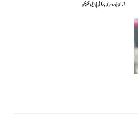
آر سی بی دوسری بار آئی پی ایل چیمپئن