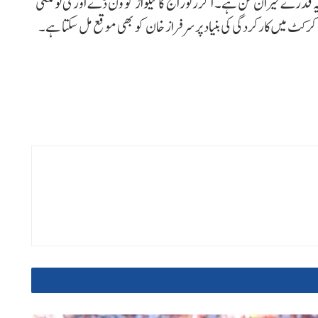
، یہ قدرے حیران کن ہے۔ اگر رتوراج گائیکواڑ کو ون ڈے اور ٹی ٹوئنٹی
ک کرکٹ میں کارکردگی کی بنیاد پر سرفراز خان کو بھی موقع مل سکتا ہے۔