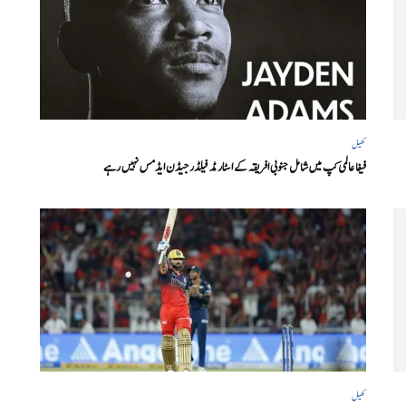
کھیل
فیفا عالمی کپ میں شامل جنوبی افریقہ کے اسٹار مڈ فیلڈر جیڈن ایڈمس نہیں رہے
کھیل