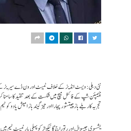
چیمپئن شپ کے فائنل میچ میں شکست کے بعد تنقید کا سامنا کر
تجربہ کار بلے باز چیتشور پجارا اور تیز گیند باز امیش یادو کو ٹ
یشسوی جیسوال اور رتوراج گائیکواڑ کو پہلی بار ٹیسٹ ٹیم میں 