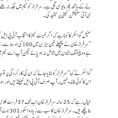
نے کے ہاتھ پھر مایوسی لگی ہے۔ سرفراز کو ٹیم میں جگہ نہ ملنے 
سی آئی سلیکشن کمیٹی پر تنقید کی۔
سنیل گواسکر کا کہنا ہے کہ اگر ٹیسٹ ٹیم کا انتخاب آئی پی ایل کی ب
’’سرفراز خان نے پچھلے
ہے وہ پلیئنگ الیون میں شامل نہ ہو پائے لیکن آپ اسے ٹیم می
گواسکر نے کہا ’’سرفراز کو بتایا جائے کہ ان کی کارکردگی پر تو
اس کا کوئی فائدہ نہیں۔ آپ صرف آئی پی ایل کھیلتے ہیں اور 