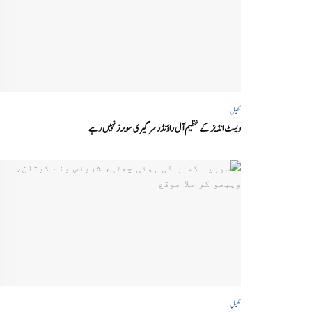
کھیل
ویسٹ انڈیز کے عظیم آل راؤنڈر سر گیری سوبرز نہیں رہے
کھیل