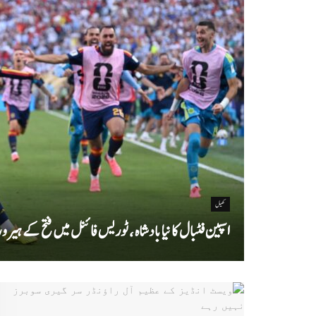
کھیل
اسپین فٹبال کا نیا بادشاہ ، ٹوریس فائنل میں فتح کے ہیرو