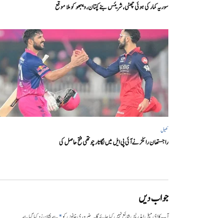
سوریہ کمار کی ہوئی چھٹی، شریئس بنے کپتان، ویبھو کو ملا موقع
کھیل
راجستھان رائلز نے آئی پی ایل میں لگاتار چوتھی فتح حاصل کی
جواب دیں
*
آپ کا ای میل ایڈریس شائع نہیں کیا جائے گا۔
ضروری خانوں کو
سے نشان زد کیا گیا ہے