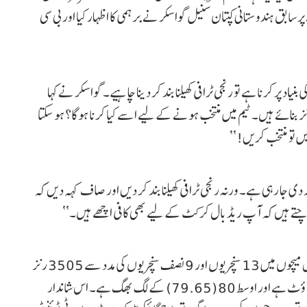
پر سابق ہندوستانی کپتان سنیل گواسکر نے برہمی کا اظہار کیا اور بی سی
نیاد پر کرنا ہے تو رنجی ٹرافی کھیلنا بند کر دینا چاہیے۔ گواسکر نے کہا
 تین سیزن میں 100 کی اوسط سے رنز بنائے ہیں۔ ٹیم میں منتخب ہونے کے لیے اسے کیا کرنا ہوگا؟ ہو سکتا
ں تو منتخب کریں!‘‘
جہ دی جا رہی ہے۔ ورنہ رنجی ٹرافی کھیلنا بند کر دیں اور صاف کہہ دیں کہ
سوچتے ہیں کہ آپ ریڈ بال کرکٹ کے لیے بھی کافی اچھے ہیں۔‘‘
خیال رہے کہ 25 سالہ سرفراز خان اب تک 37 فرسٹ کلاس میچوں میں 13 سنچریوں اور 9 نصف سنچریوں کی مدد سے 3505 رنز
بنا چکے ہیں۔ سرفراز خان کا سب سے زیادہ اسکور 301 ناٹ آؤٹ ہے اور اوسط 80 (79.65) کے لگ بھگ ہے۔ اس شاندار