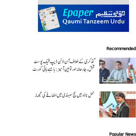
Recommended
گڈکری کے خلاف آن لائن ڈیپ فیک پوسٹ
فحش، جارحانہ اور توہین آمیز:بامبے ہائی کورٹ
تمل ناڈو میں حج سبسڈی میں اضافے کی تجویز
Popular News