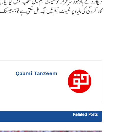
ریکارڈ کے باوجود سرفراز کو ٹیسٹ ٹیم میں منتخب نہیں کیا گیا
کارکردگی کی بنیاد پر ٹیسٹ ٹیم میں جگہ مل سکتی ہے تو ڈومیسٹ
Qaumi Tanzeem
Related
Posts