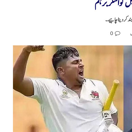
نیل گواسکر برہم
 بند کر دینا چاہیے۔
0
ل