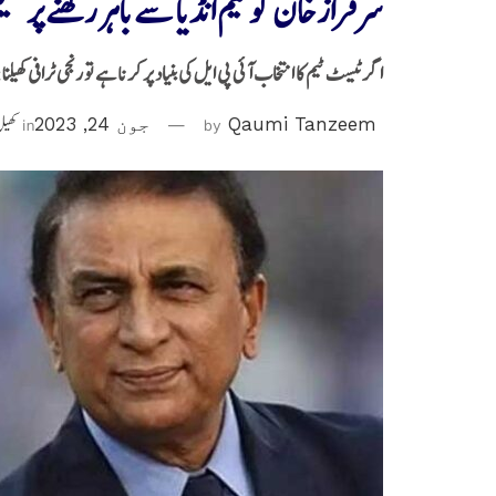
سرفراز خان کو ٹیم انڈیا سے باہر رکھنے پر س
اگر ٹیسٹ ٹیم کا انتخاب آئی پی ایل کی بنیاد پر کرنا ہے تو رنجی ٹرافی کھیلنا
Qaumi Tanzeem
by
جون 24, 2023
in
کھی