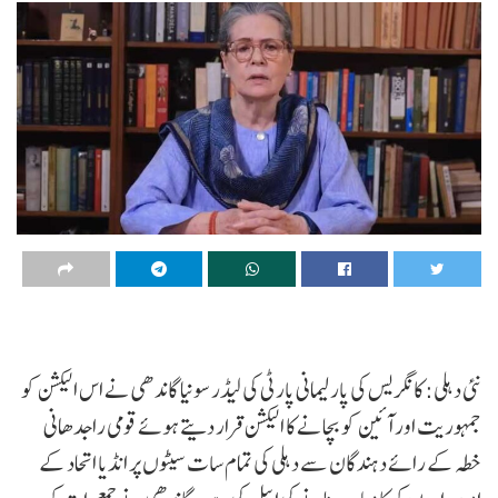
نئی دہلی: کانگریس کی پارلیمانی پارٹی کی لیڈر سونیا گاندھی نے اس الیکشن کو
جمہوریت اور آئین کو بچانے کا الیکشن قرار دیتے ہوئے قومی راجدھانی
خطہ کے رائے دہندگان سے دہلی کی تمام سات سیٹوں پر انڈیا اتحاد کے