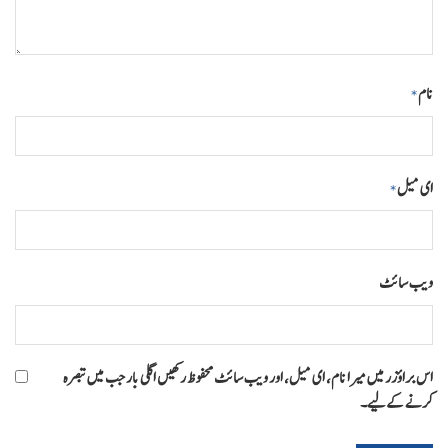
نام
*
ای میل
*
ویب‌ سائٹ
اس براؤزر میں میرا نام، ای میل، اور ویب سائٹ محفوظ رکھیں اگلی بار جب میں تبصرہ
کرنے کےلیے۔