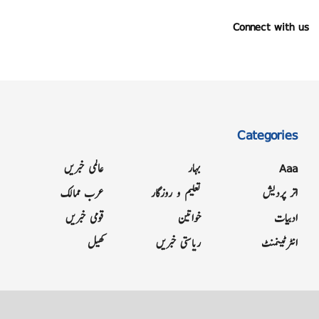
Connect with us
Categories
Aaa
بہار
عالمی خبریں
اتر پردیش
تعلیم و روزگار
عرب ممالک
ادبیات
خواتین
قومی خبریں
انٹرٹینمنٹ
ریاستی خبریں
کھیل
Grievance
Terms & Conditions
Advertise
About