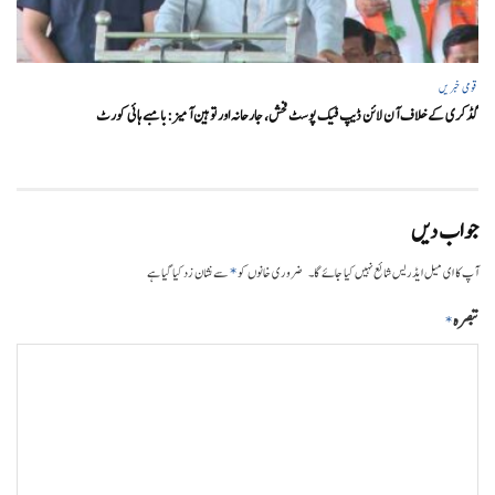
قومی خبریں
گڈکری کے خلاف آن لائن ڈیپ فیک پوسٹ فحش، جارحانہ اور توہین آمیز:بامبے ہائی کورٹ
جواب دیں
*
آپ کا ای میل ایڈریس شائع نہیں کیا جائے گا۔
ضروری خانوں کو
سے نشان زد کیا گیا ہے
تبصرہ
*