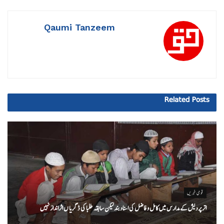
Qaumi Tanzeem
Related
Posts
قومی خبریں
اتر پردیش کےمدارس میں کامل و فاضل کی اسناد بند لیکن سابقہ طلبا کی ڈگریا ں اثرانداز نہیں