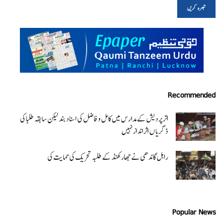
Recommended
اتر پردیش کےمدارس میں کامل و فاضل کی اسناد بند لیکن سابقہ طلبا کی
ڈگریا ں اثرانداز نہیں
راہل گاندھی نے جھارکھنڈ کے طلبہ تحریک کی حمایت کی
Popular News