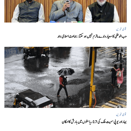
قومی خبریں
حب الوطنی کا معیار وندے ماترم نہیں ہو سکتا : جماعت اسلامی ہند
قومی خبریں
بہار اور یو پی سمیت ملک کی 17ریاستوں میں بارش کا امکان