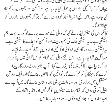
امیدواروں کو کامیاب بنانے کی اپیل کی ہے۔ گاندھی نے جمعرات کو
یہاں کہا کہ آئینی اداروں پر حملہ کیا جا رہا ہے اور آئین اور جمہوریت کو تباہ
کیا جا رہا ہے، اس لیے انڈیا اتحاد کو ووٹ دے کر جتاکر جمہوری اداروں کو
بچانا ہو گا۔
کانگریس کی سینئر لیڈر نے کہا کہ دہلی کے میرے پیارے لوگو، یہ بہت اہم
الیکشن ہے۔ یہ الیکشن ملک کی جمہوریت اور آئین کو بچانے کا الیکشن ہے۔
یہ الیکشن بے روزگاری، مہنگائی او آئینی اداروں پر حملے کو بچانے جیسے
مسائل پر لڑا جا رہا ہے۔ اس لئے دہلی کے عوام کو اس لڑائی میں اپنا کردار
ادا کرنا چاہیے۔کانگریس کی لیڈر نے کہا "آپ کا ہر ووٹ روزگار پیدا
کرے گا، مہنگائی کو کم کرے گا، خواتین کو بااختیار بنائے گا اور ایک روشن
مستقبل میں برابری اور مساوات پر مبنی ہندوستان بنائے گا۔ میں آپ سے
اپیل کرتی ہوں کہ تمام سات سیٹوں پر کانگریس اور انڈیا اتحاد کے
امیدواروں کو بھاری ووٹوں سے کامیاب بنائیں ۔