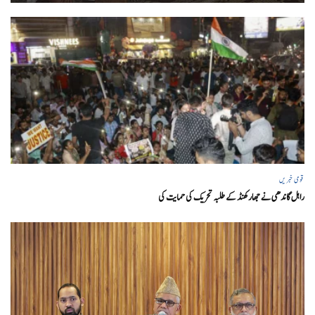
قومی خبریں
راہل گاندھی نے جھارکھنڈ کے طلبہ تحریک کی حمایت کی