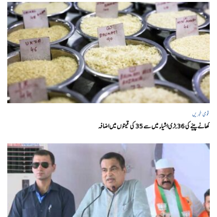
قومی خبریں
کھانے پینے کی 36 بڑی اشیاء میں سے 35 کی قیمتوں میں اضافہ