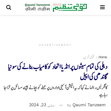
ADVERTISEMENT
Home
قومی خبریں
دہلی کی تمام سیٹوں پر انڈیا اتحاد کوکامیاب بنانے کی سونیا
گاندھی کی اپیل
کانگریس رہنما نے کہاکہ یہ الیکشن آئینی اداروں پر حملے کو بچانے جیسے مسائل پر لڑا جا
رہا ہے
Qaumi Tanzeem
by
مئی 23, 2024