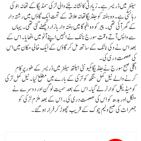
سینٹر میں ڈریسر ہے۔ زیادتی کا نشانہ بننے والی لڑکی سمڈیگا کے تھانہ بنو کی
رہائشی ہے۔وہ ہفتہ کو جلڈیگاتھانہ علاقہ کے تحت ایک گاؤں میں رشتہ دار
کے گھر آئی تھی۔ پیر کو وہ بنجوگا میں ہفتہ وار بازار دیکھنے گئی تھی۔ یہاں
سے واپس آتے وقت سورج نائک نے انہیں اپنے آٹو میں بٹھایا۔ اس کے
بعد اس نے وکی نائک کے ساتھ مل کر گاؤں کے ایک خالی مکان میں اس
کی عصمت دری کی۔
اگلی صبح سورج نےجلڈیگا کمیونٹی ہیلتھ سینٹر میں ڈریسر کے طور پر کام
کرنے والے نیل کمل سنگھ کو لڑکی کے بارے میں مطلع کیا۔نیل کمل لڑکی
کو میڈیکل کوارٹر لے گیا۔ اس کے بعد سمیت لوگن اور دوسرے نے
منگل اور بدھ کو اس کی عصمت دری کی۔ اس کے بعد ملزم لڑکی کو
جمعرات کی صبح ولیم چوک کے قریب چھوڑ کر فرار ہو گئے۔