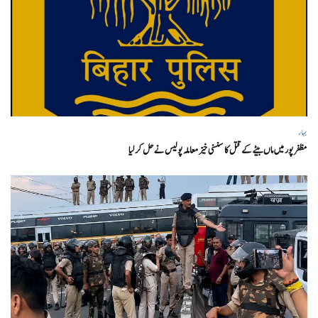
بہار
مظفر پور میں ماں بیٹے کے قتل کا سنسنی خیز معاملہ پولیس نے حل کر لیا