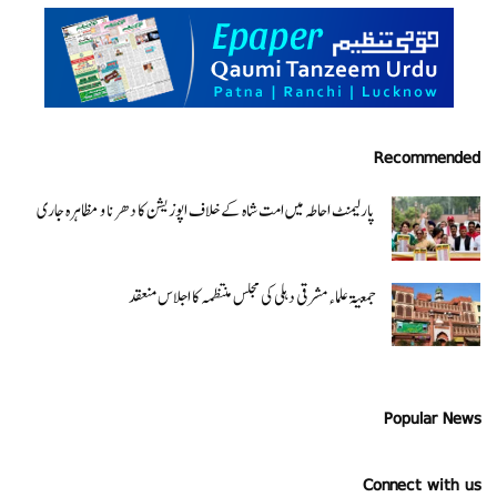
Recommended
پارلیمنٹ احاطہ میں امت شاہ کے خلاف اپوزیشن کا دھرنا و مظاہرہ جاری
جمعیۃ علماء مشرقی دہلی کی مجلس منتظمہ کا اجلاس منعقد
Popular News
Connect with us