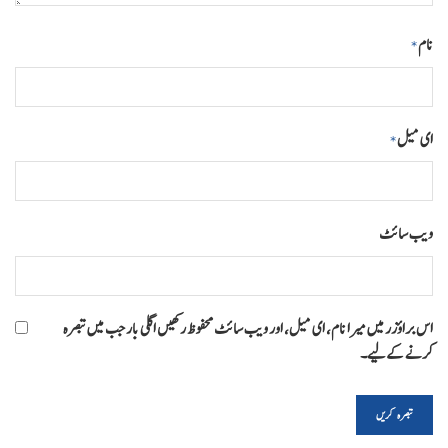
نام
*
ای میل
*
ویب‌ سائٹ
اس براؤزر میں میرا نام، ای میل، اور ویب سائٹ محفوظ رکھیں اگلی بار جب میں تبصرہ
کرنے کےلیے۔