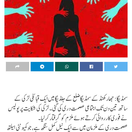
سمڈیگا: جھارکھنڈ کے سمڈیگاضلع کے جلڈیگا میں ایک قبائلی لڑکی کے
ساتھ تین دن تک اجتماعی عصمت دری کی گئی۔ لڑکی کی شکایت پر پولیس
نے فوری کارروائی کرتے ہوئے ملزم کو گرفتار کرلیا۔
عصمت دری کے ملزمان میں سے ایک نیل کمل سنگھ ہے، جو کمیونٹی ہیلتھ