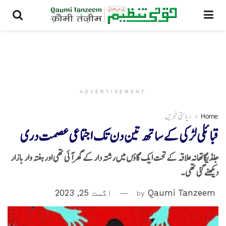
ADVERTISEMENT
Home
ریاستی خبریں
قبائلی لڑکی کے ساتھ تین دن تک اجتماعی عصمت دری
جلڈیگاتھانہ علاقہ کے تحت ایک گاؤں میں رشتہ دار کے گھر آئی تھی اور ہفتہ وار بازار
دیکھنے گئی تھی۔
Qaumi Tanzeem
by
اگست 25, 2023