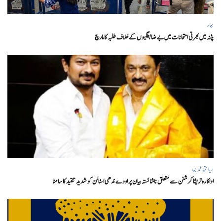
بہار
پٹنہ میں بھرتی امتحانات میں بے ضابطگیوں کے خلاف طلبہ کا مارچ
ریاستی خبریں
اداکارہ تریشا کرشنن سے متعلق ناشائستہ بیان پر اودے ندھی اسٹالن کو شدید تنقید کا سامنا