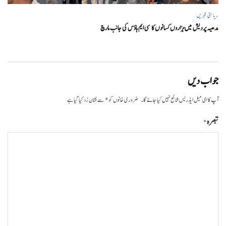
ریاستی خبریں
مدھیہ پردیش میں ہزاروں کسانوں کا سی ایم ہاؤس کی جانب مارچ
جواب دیں
*
آپ کا ای میل ایڈریس شائع نہیں کیا جائے گا۔
ضروری خانوں کو
سے نشان زد کیا گیا ہے
تبصرہ
*