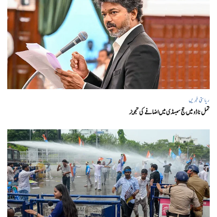
ریاستی خبریں
تمل ناڈو میں حج سبسڈی میں اضافے کی تجویز