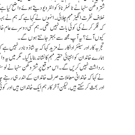
شتروگھن سنہا نے ٹائمز ناؤ کو انٹرویو دیتے ہوئے واضح کی
خلاف نفرت انگیز مہم چلائی۔ انہوں نے کہا ہے کہ ہم نے بہت س
کہ فکر کرنے کی کوئی بات نہیں تھی۔ ہم کسی دوسرے عام خا
کیوں آئے؟ یہ آپ مجھ سے بہتر جانتے ہوں گے۔
تجربہ کار اور سینئر اداکار نے مزید کہا کہ یہ شاذ و نادر نہ
ہمارے خاندان کو انتہائی حقیر مہم کا نشانہ بنایا گیا۔ مگر میں 
برداشت نہیں کریں گے۔ اس موقع پر شتروگھن سنہا نے لو سنہ
نے کہا کہ خاندانی معاملات صرف خاندان کے اندر ہی رہنے 
اور بحث کر سکتے ہیں، لیکن آخر کار ہم ایک خاندان ہیں اور کوئی