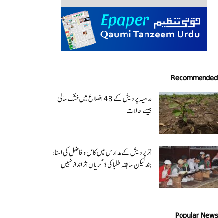
Recommended
مدھیہ پردیش کے 48 اضلاع میں خشک سالی
جیسے حالات
اتر پردیش کےمدارس میں کامل و فاضل کی اسناد
بند لیکن سابقہ طلبا کی ڈگریا ں اثرانداز نہیں
Popular News