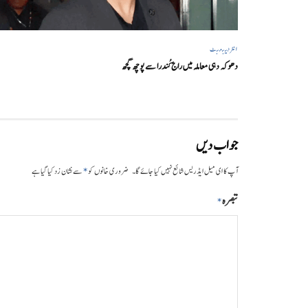
انٹرٹینمنٹ
دھوکہ دہی معاملہ میں راج کُندرا سے پوچھ گچھ
جواب دیں
*
آپ کا ای میل ایڈریس شائع نہیں کیا جائے گا۔
ضروری خانوں کو
سے نشان زد کیا گیا ہے
تبصرہ
*