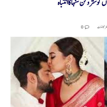
 کو شتروگن سنہاکاانتباہ
0
نٹرٹینمنٹ