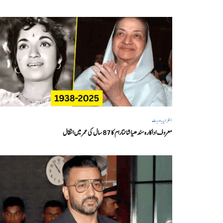
انٹرٹینمنٹ
معروف اداکارہ سندھیا شانتارام کا 87 سال کی عمر میں انتقال