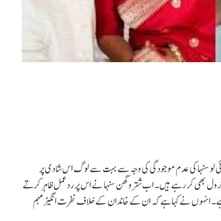
بھائی لو سنہا کی عدم موجودگی کی وجہ سے بہت سے لوگ اس شادی پر
ول بھی کر رہے ہیں۔ اب شتروگھن سنہا نے اس پر ردعمل ظاہر کرتے
۔ انہوں نے کہا ہے کہ ان کے خاندان کے خلاف نفرت انگیز مہم