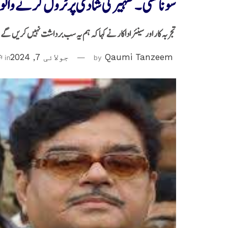
سوناکشی ۔ظہیر کی شادی پرٹرول کرنے والوں
تجربہ کار اور سینئر اداکار نے کہا کہ ہم یہ سب برداشت نہیں کریں گے
Qaumi Tanzeem
by
جولائی 7, 2024
in
ا