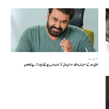
انٹرٹینمنٹ
جنوبی ہند کے معروف اداکار موہن لال کو ’داداصاحب پھالکے ایوارڈ‘ دینے کا اعلان