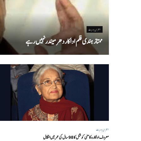
انٹرٹینمنٹ
ممتاز ہندی فلم اداکاردھرمیندرنہیں رہے
انٹرٹینمنٹ
معروف اداکارہ کامنی کوشل کا 98 سال کی عمر میں انتقال