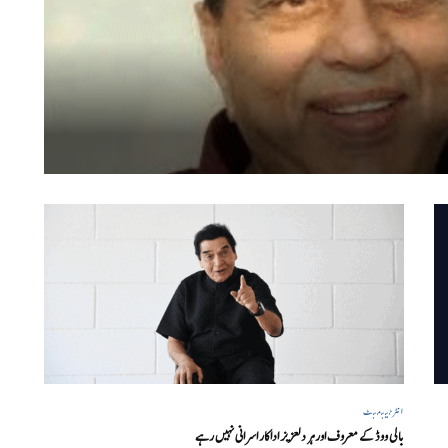
انٹرٹینمنٹ
بالی ووڈ کے معروف اور ہر دلعزیز اداکار اسرانی نہیں رہے