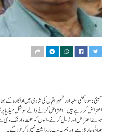
ممبئی :سوناکشی سنہا اور ظہیر اقبال کی شادی میں اداکارہ کے 
اعتراض کر رہے ہیں۔ اعتراض کرنے والے سوشل میڈیا پر ٹر
ہوئے اعتراض اور ٹرول کرنے والوں کو سخت وارننگ دی ہے
چلائی جا رہی ہے اور ہم یہ سب برداشت نہیں کریں گے۔