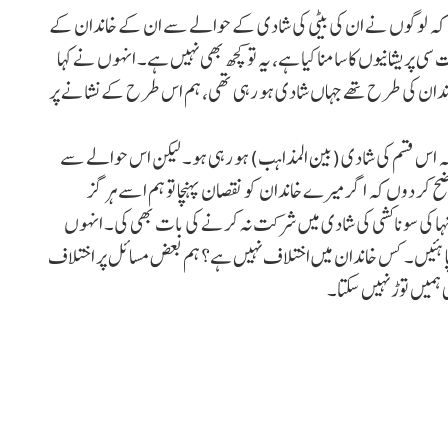
ا ہے کہ لوگوں نے ان کی بیٹی کی شادی کے حوالے سے ان کے خاندان کے
ی پریشانیوں کا سامنا کیا ہے، یہ تو کچھ بھی نہیں ہے۔ انہوں نے کہا
ندان کی طرح تھے جہاں شادی ہو رہی تھی، ہم اس طرح کے نشانے پر
یں ہے کہ اس قسم کی شادی (بین المذاہب) ہو رہی ہو۔ لیکن اس حوالے سے
یہ واضح کر دوں کہ اگر میرے خاندان کو نقصان پہنچا تو ہم اسے ہرگز
ا کی سوناکشی کی شادی میں شرکت نہ کرنے کی بات بھی کی۔ انہوں
چاہئیں۔ کس خاندان میں اختلاف نہیں ہے؟ ہم بعض مسائل پر اختلاف
 ہمیں توڑ نہیں سکتا۔