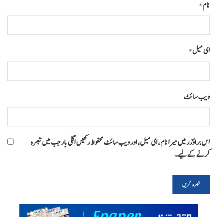
نام
*
ای میل
*
ویب‌ سائٹ
اس براؤزر میں میرا نام، ای میل، اور ویب سائٹ محفوظ رکھیں اگلی بار جب میں تبصرہ
کرنے کےلیے۔