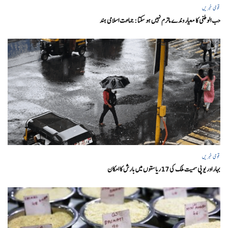
قومی خبریں
حب الوطنی کا معیار وندے ماترم نہیں ہو سکتا : جماعت اسلامی ہند
قومی خبریں
بہار اور یو پی سمیت ملک کی 17ریاستوں میں بارش کا امکان