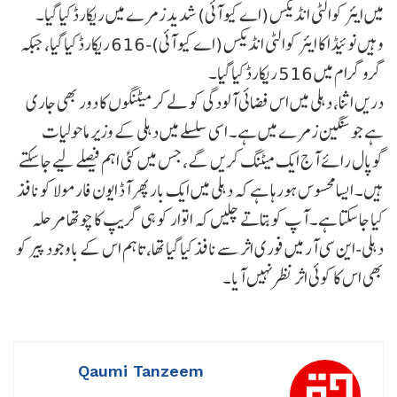
میں ایئر کوالٹی انڈیکس (اے کیو آئی) شدید زمرے میں ریکارڈ کیا گیا۔
وہیں نوئیڈا کا ایئر کوالٹی انڈیکس (اے کیو آئی)-616 ریکارڈ کیا گیا، جبکہ
گروگرام میں 516 ریکارڈ کیا گیا۔
دریں اثنا، دہلی میں اس فضائی آلودگی کو لے کر میٹنگوں کا دور بھی جاری
ہے جو سنگین زمرے میں ہے۔ اسی سلسلے میں دہلی کے وزیر ماحولیات
گوپال رائے آج ایک میٹنگ کریں گے، جس میں کئی اہم فیصلے لیے جا سکتے
ہیں۔ ایسا محسوس ہورہا ہے کہ دہلی میں ایک بار پھر آڈ ایون فارمولا کو نافذ
کیا جاسکتا ہے۔ آپ کو بتاتے چلیں کہ اتوار کو ہی گریپ کا چوتھا مرحلہ
دہلی-این سی آر میں فوری اثر سے نافذ کیا گیا تھا، تاہم اس کے باوجود پیر کو
بھی اس کا کوئی اثر نظر نہیں آیا۔
Qaumi Tanzeem