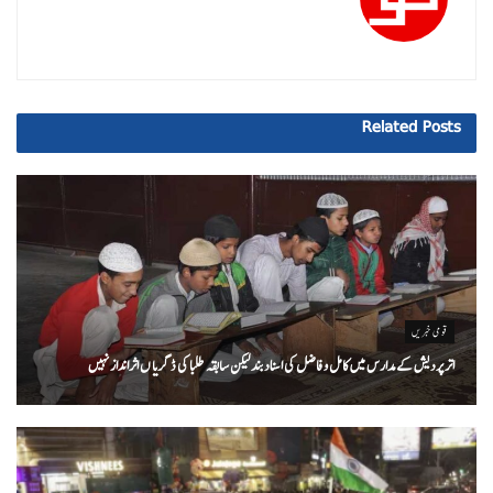
Related
Posts
قومی خبریں
اتر پردیش کےمدارس میں کامل و فاضل کی اسناد بند لیکن سابقہ طلبا کی ڈگریا ں اثرانداز نہیں