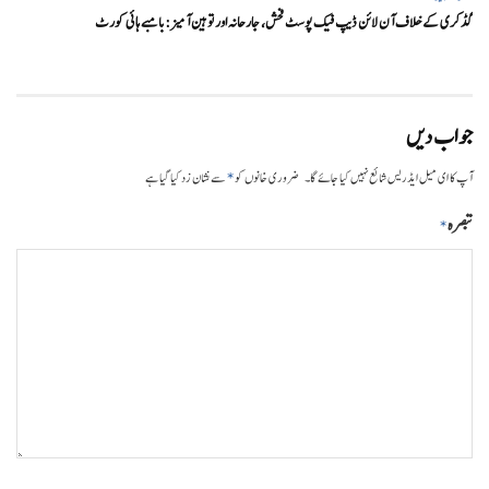
گڈکری کے خلاف آن لائن ڈیپ فیک پوسٹ فحش، جارحانہ اور توہین آمیز:بامبے ہائی کورٹ
جواب دیں
*
آپ کا ای میل ایڈریس شائع نہیں کیا جائے گا۔
ضروری خانوں کو
سے نشان زد کیا گیا ہے
تبصرہ
*