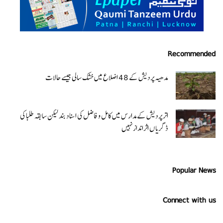
Recommended
مدھیہ پردیش کے 48 اضلاع میں خشک سالی جیسے حالات
اتر پردیش کےمدارس میں کامل و فاضل کی اسناد بند لیکن سابقہ طلبا کی
ڈگریا ں اثرانداز نہیں
Popular News
Connect with us