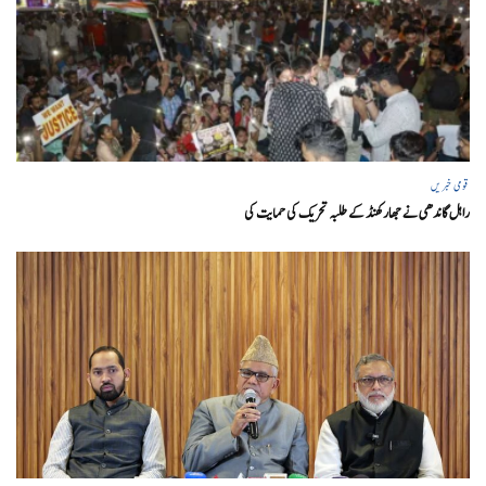
قومی خبریں
راہل گاندھی نے جھارکھنڈ کے طلبہ تحریک کی حمایت کی