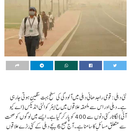
نئی دہلی: قومی راجدھانی دہلی میں آلودگی کی سطح بہت سنگین ہوتی جارہی
ہے۔ دہلی اور اس سے ملحقہ علاقوں میں ح ایئر کوالٹی انڈیکس (اے کیو
آئی) لگاتار کئی دنوں سے 400 کو پارکر گیا ہے۔ ایسے میں لوگوں کو صحت
سے متعلق مسائل کا سامنا ہے۔ آج صبح 6 بجے دہلی کے کئی بڑے علاقوں