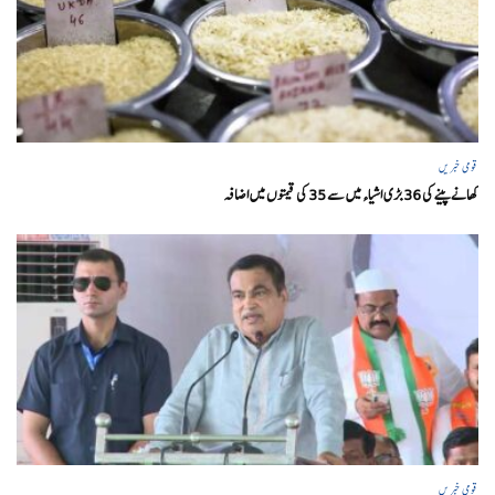
قومی خبریں
کھانے پینے کی 36 بڑی اشیاء میں سے 35 کی قیمتوں میں اضافہ
قومی خبریں