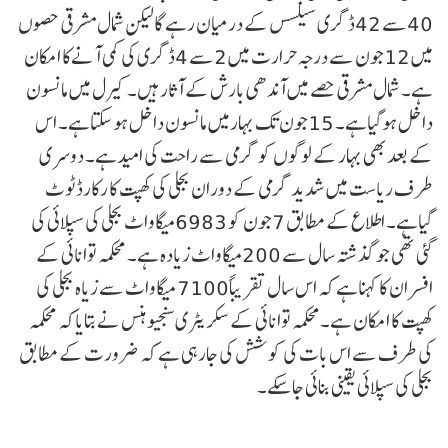
40سے 42ڈگری سیلسس کے درمیان رہے گالیکن شمال مشرقی حصوں
میں 12جون سے درجہ حرارت میں 2سے 4ڈگری کی کمی آنےکا امکان
ہے۔ شمال مشرقی حصے میں آندھی بارش کے آثارہیں۔ کیرل میں مانسون
داخل ہوگیاہے۔ 15جون تک بہارمیں مانسون داخل ہوسکتاہے۔ اس
کے بعدبھی بہار کے لوگوں کو گرمی سے راحت کی امیدہے۔ دوسری
طرف ریاست میں شدید گرمی کے دوران بجلی کی کھپت کا رکارڈ ٹوٹ
گیاہے۔ اطلاع کے مطابق 7جون کو 6983میگاواٹ بجلی کی سپلائی کی
گئی تھی جو گذشتہ سال سے 200میگاواٹ زیادہ ہے۔ محکمہ توانائی کے
افسران کا کہناہے کہ اس سال تقریباً7100 میگاواٹ سے زیاہ بجلی کی
کھپت کا امکان ہے۔محکمہ توانائی کے سکریٹری سنجیوہنس نے بتایاکہ محکمہ
کی طرف سے اس بات کی کوشش کی جارہی ہے کہ ضرورت کے مطابق
بجلی کی سپلائی یقینی بنائی جاسکے۔