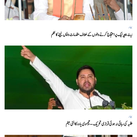
بہار
نیٹ پیپر لیک پر احتجاج کرنے والوں کے خلاف مقدمات واپس لینے کا حکم
بہار
طلبہ کی رہائی نہ ہوئی تو بڑی تحریک – تیجسوی یادو کا الٹی میٹم