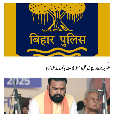
بہار
مظفر پور میں ماں بیٹے کے قتل کا سنسنی خیز معاملہ پولیس نے حل کر لیا