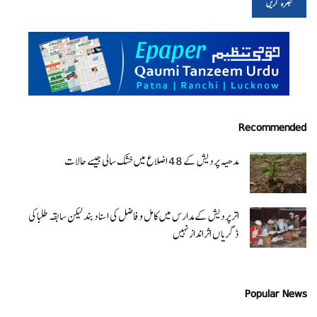
Recommended
مدھیہ پردیش کے 48 اضلاع میں خشک سالی جیسے حالات
اتر پردیش کےمدارس میں کامل و فاضل کی اسناد بند لیکن سابقہ طلبا کی
ڈگریا ں اثرانداز نہیں
Popular News