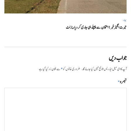
بہار
حیرت انگیزخبر ! امتحان سے پہلے ہی جاری کر دیا ریزلٹ
جواب دیں
*
آپ کا ای میل ایڈریس شائع نہیں کیا جائے گا۔
ضروری خانوں کو
سے نشان زد کیا گیا ہے
تبصرہ
*