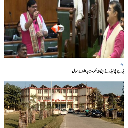
بہار
بی جے پی لیڈر نے اپنی ہی حکومت پر اٹھائے سوال