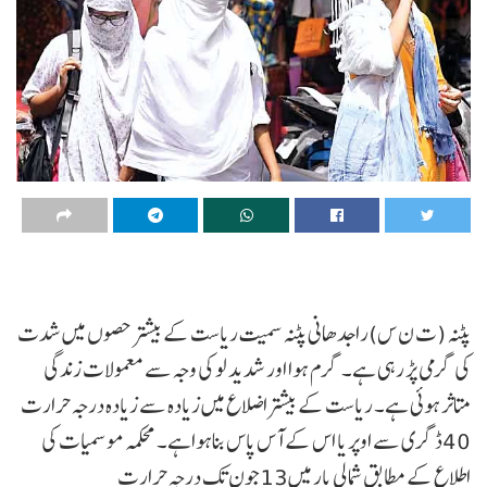
پٹنہ (ت ن س)راجدھانی پٹنہ سمیت ریاست کے بیشتر حصوں میں شدت
کی گرمی پڑ رہی ہے۔ گرم ہوا اور شدید لو کی وجہ سے معمولات زندگی
متاثر ہوئی ہے۔ ریاست کے بیشتراضلاع میں زیادہ سے زیادہ درجہ حرارت
40ڈگری سے اوپر یا اس کے آس پاس بناہواہے۔ محکمہ موسمیات کی
اطلاع کے مطابق شمالی بار میں13جون تک درجہ حرارت