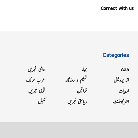
Connect with us
Categories
Aaa
بہار
عالمی خبریں
اتر پردیش
تعلیم و روزگار
عرب ممالک
ادبیات
خواتین
قومی خبریں
انٹرٹینمنٹ
ریاستی خبریں
کھیل
Grievance
Terms & Conditions
Advertise
About