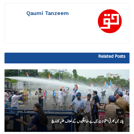
Qaumi Tanzeem
Related
Posts
بہار
پٹنہ میں بھرتی امتحانات میں بے ضابطگیوں کے خلاف طلبہ کا مارچ