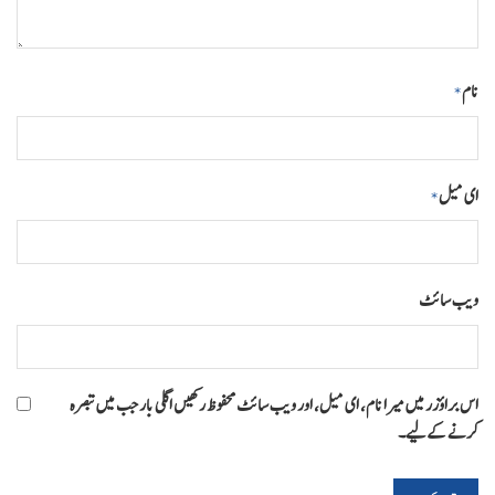
نام
*
ای میل
*
ویب‌ سائٹ
اس براؤزر میں میرا نام، ای میل، اور ویب سائٹ محفوظ رکھیں اگلی بار جب میں تبصرہ
کرنے کےلیے۔