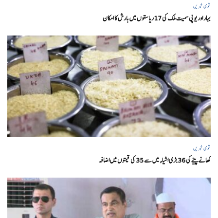
قومی خبریں
بہار اور یو پی سمیت ملک کی 17ریاستوں میں بارش کا امکان
قومی خبریں
کھانے پینے کی 36 بڑی اشیاء میں سے 35 کی قیمتوں میں اضافہ