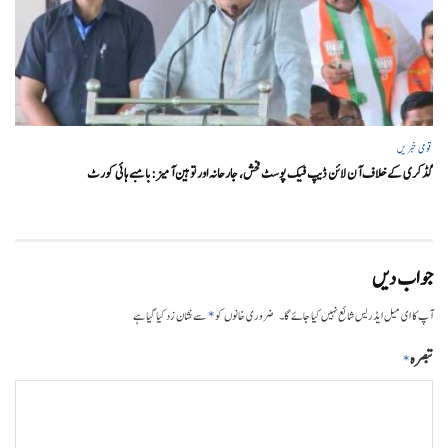
قومی خبریں
گڈکری کے خلاف آن لائن ڈیپ فیک پوسٹ فحش، جارحانہ اور توہین آمیز:بامبے ہائی کورٹ
جواب دیں
*
آپ کا ای میل ایڈریس شائع نہیں کیا جائے گا۔
ضروری خانوں کو
سے نشان زد کیا گیا ہے
تبصرہ
*