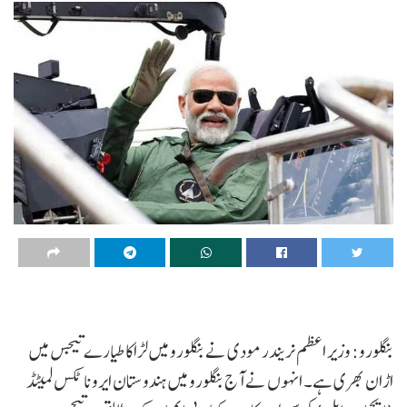
بنگلورو: وزیر اعظم نریندر مودی نے بنگلورو میں لڑاکا طیارے تیجس میں
اڑان بھری ہے۔ انہوں نے آج بنگلورو میں ہندوستان ایروناٹکس لمیٹڈ