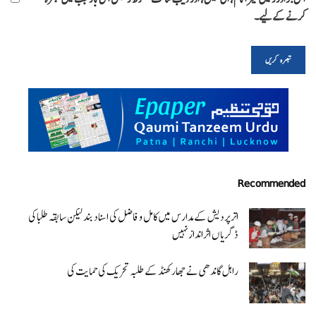
کرنے کےلیے۔
Recommended
اتر پردیش کےمدارس میں کامل و فاضل کی اسناد بند لیکن سابقہ طلبا کی
ڈگریا ں اثرانداز نہیں
راہل گاندھی نے جھارکھنڈ کے طلبہ تحریک کی حمایت کی