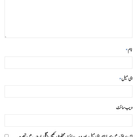
نام
*
ای میل
*
ویب‌ سائٹ
اس براؤزر میں میرا نام، ای میل، اور ویب سائٹ محفوظ رکھیں اگلی بار جب میں تبصرہ