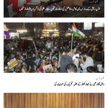
قومی خبریں
اتر پردیش کےمدارس میں کامل و فاضل کی اسناد بند لیکن سابقہ طلبا کی ڈگریا ں اثرانداز نہیں
قومی خبریں
راہل گاندھی نے جھارکھنڈ کے طلبہ تحریک کی حمایت کی