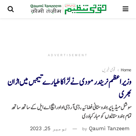
ADVERTISEMENT
Home
قومی خبریں
وزیر اعظم نریندر مودی نے لڑاکا طیارے تیجس میں اڑان
بھری
سوشل میڈیا پرہندوستانی فضائیہ، ڈی آر ڈی او اور ایچ اے ایل کے ساتھ ساتھ
تمام ہندوستانیوں کو مبارکباددی
Qaumi Tanzeem
by
نومبر 25, 2023