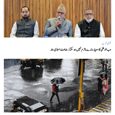
قومی خبریں
حب الوطنی کا معیار وندے ماترم نہیں ہو سکتا : جماعت اسلامی ہند