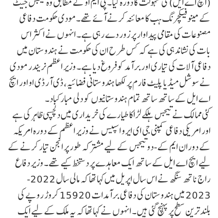
(ایچ اے ایل) کی سہولت کا دورہ کیا۔ پی ایم او کے مطابق وہ تیجس جیٹ
کے مینوفیکچرنگ ہب کا معائنہ کرنے آئے تھے۔مودی حکومت دفاعی
مصنوعات کی مقامی پیداوار پر زور دے رہی ہے۔ انہوں نے اکثر اس
بات کی نشاندہی کی ہے کہ کس طرح ان کی حکومت نے ہندوستان میں
دفاعی آلات کی تیاری اور برآمد کو فروغ دیا ہے۔ وزیر اعظم نریندر مودی
نے سوشل میڈیا پلیٹ فارم پر لکھا ہندوستانی فضائیہ، ڈی آر ڈی او اور ایچ
اے ایل کے ساتھ ساتھ تمام ہندوستانیوں کو دلی مبارکباد۔
کئی ممالک نے تیجس ہلکے لڑاکا طیارے کی خریداری میں دلچسپی ظاہر کی ہے
اور امریکی دفاعی کمپنی جی ای ایرو اسپیس نے وزیر اعظم کے دورہ امریکہ
کے دوران ایم کے-دو تیجس کے لیے مشترکہ طور پر انجن تیار کرنے کے
لیے ایچ اے ایل کے ساتھ ایک معاہدے پر دستخط کیے تھے۔ وزیر دفاع
راج ناتھ سنگھ نے اس سال اپریل میں کہا تھا کہ مالی سال 2022-
2023 میں ہندوستان کی دفاعی برآمدات 15920 کروڑ روپے کی
بلند ترین سطح پر پہنچ گئی ہیں۔ انہوں نے کہا تھا کہ یہ ملک کے لیے ایک