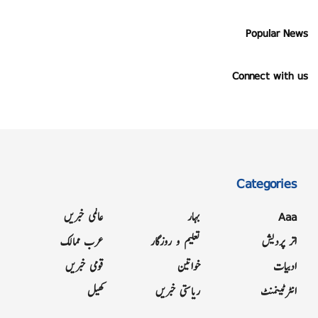
Popular News
Connect with us
Categories
Aaa
بہار
عالمی خبریں
اتر پردیش
تعلیم و روزگار
عرب ممالک
ادبیات
خواتین
قومی خبریں
انٹرٹینمنٹ
ریاستی خبریں
کھیل