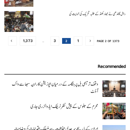
راہل گاندھی نے جھارکھنڈ کے طلبہ تحریک کی حمایت کی
…
2
1,373
3
1
PAGE 2 OF 1373
Recommended
وقف ترمیمی بل پرہنگامہ کے درمیان اپوزیشن کا راجیہ سبھا سے واک
آؤٹ
محرم کے جلوس کے پیش نظر ٹریفک ایڈوائزری جاری
ایران کے ذریعےسرحدی حفاظت سے منسلک اقدامات کی وضاحت