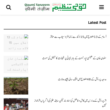
Latest Post
آسام کے 13 اضلاع میں 15 لاکھ سے زائد افراد سیلاب سے متاثر
سلمان خان کے گلیکسی اپارٹمنٹ کے باہر ڈیوٹی پر تعینات کانسٹیبل کی موت
مدھیہ پردیش کے 48 اضلاع میں خشک سالی جیسے حالات
اتر پردیش کےمدارس میں کامل و فاضل کی اسناد بند لیکن سابقہ طلبا کی ڈگریا ں اثرانداز
نہیں