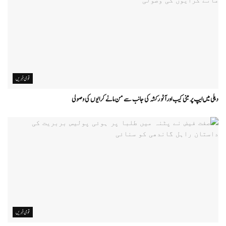
قومی خبریں
دہلی میں ایپ پر مبنی کیب اور آٹو رکشہ کی جانب سے من مانے کرایوں کی وصولی
قومی خبریں