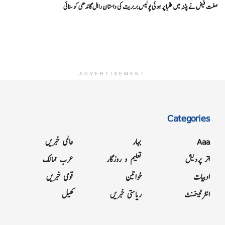
صفت فیض نے پٹنہ میں طلبا پر ہوئی پولیس بربریت کی داستان راہل گاندھی کو سنائی
ADVERTISEMENT
Categories
Aaa
بہار
عالمی خبریں
اتر پردیش
تعلیم و روزگار
عرب ممالک
ادبیات
خواتین
قومی خبریں
انٹرٹینمنٹ
ریاستی خبریں
کھیل