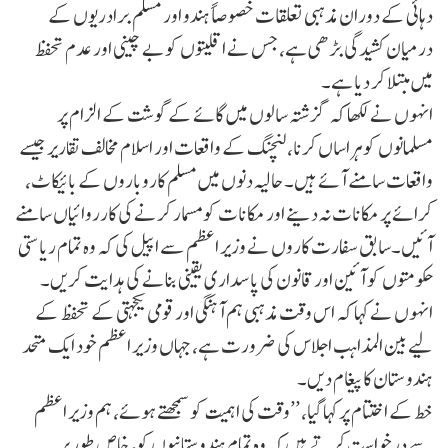
دہائی کے دوران مذہبی تعلقات خصوصاً ہندو اور مسلم برادریوں کے
درمیان کشیدگی بڑھی ہے، جس نے اقلیتوں کو بے چینی اور عدم تحفظ
میں مبتلا کر دیا ہے۔
انہوں نے لکھا کہ گزشتہ سالوں میں گائے کے گوشت کے الزام پر
مسلمانوں کو ہراساں کرنا، لنچنگ کے واقعات اور اسلام مخالف تقاریر جیسے
واقعات سامنے آئے ہیں۔ حالیہ دنوں میں مسلم کاروباروں کے بائیکاٹ،
کرائے پر مکانات نہ دینے اور مکانات کو مسمار کرنے کی کارروائیاں سامنے
آئیں۔سابق سفارت کاروں نے وزیر اعظم سے اپیل کی کہ وہ تمام ریاستی
حکومتوں کو آئین اور قانون کی پاسداری یقینی بنانے کی ہدایت کریں۔
انہوں نے کہا کہ اس وقت مذہبی ہم آہنگی اور قومی یکجہتی کے تحفظ کے
لیے بین المذاہب اجلاس کی ضرورت ہے، جہاں وزیر اعظم خود ایک متحد
ہندوستان کا پیغام دیں۔
خط کے اختتام پر کہا گیا، ’’وقت کی اہمیت کو سمجھتے ہوئے، ہم وزیر اعظم
سے درخواست کرتے ہیں کہ وہ تمام ہندوستانیوں کو، خاص طور پر