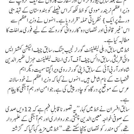
حکم کے بعد سابق بیوروکریٹس اور سفارت کاروں کے ایک گروپ نے
وزیر اعظم نریندر مودی کو خط لکھ کر اس فیصلے کو ہندوستان کے تہذیبی
ورثے پر ایک }نظریاتی حملہ‘ قرار دیا ہے۔ انہوں نے وزیر اعظم سے
اس ’غیر قانونی اور نقصان دہ‘ کارروائی کو روکنے کے لیے فوری مداخلت کا
مطالبہ کیا ہے۔
خط میں سابق دہلی لیفٹیننٹ گورنر نجیب جنگ، سابق چیف الیکشن کمشنر ایس
وائی قریشی، سابق وائس چیف آف آرمی اسٹاف لیفٹیننٹ جنرل ضمیر الدین
شاہ اور آر بی آئی کے سابق ڈپٹی گورنر روی ویرا گپتا سمیت دیگر اہم
شخصیات کے نام شامل ہیں۔ انہوں نے کہا کہ وزیر اعظم نے خود سالانہ
عرس کے موقع پر درگاہ کو چادر پیش کی ہے، جو امن اور ہم آہنگی کا پیغام
ہے۔
سابق افسران نے خط میں کہا، ’’یہ تصور ناقابلِ فہم ہے کہ 12ویں صدی
کے صوفی خواجہ معین الدین چشتی، جو رواداری اور ہم آہنگی کے علمبردار
تھے، کسی مندر کو نقصان پہنچا سکتے تھے۔‘‘ خط میں مزید کہا گیا کہ گزشتہ