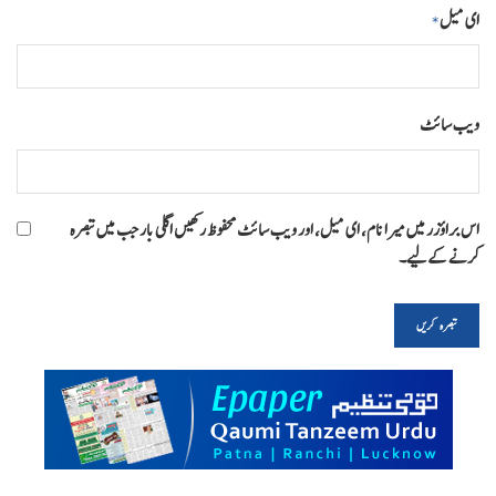
ای میل
*
ویب‌ سائٹ
اس براؤزر میں میرا نام، ای میل، اور ویب سائٹ محفوظ رکھیں اگلی بار جب میں تبصرہ
کرنے کےلیے۔