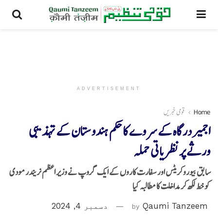
ADVERTISEMENT
Home
قومی خبریں
اجمیر درگاہ کے سروے کا حکم ہندوستان کے تہذیبی
ورثے پرنظریاتی حملہ
سابق بیوروکریٹس اور سفارت کاروں کے ایک گروپ نے وزیر اعظم نریندر مودی
کو خط لکھ کر مداخلت کا مطالبہ کیا
Qaumi Tanzeem
by
دسمبر 4, 2024