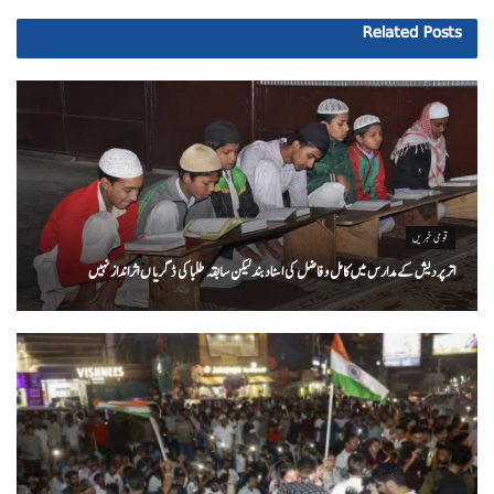
Related
Posts
قومی خبریں
اتر پردیش کےمدارس میں کامل و فاضل کی اسناد بند لیکن سابقہ طلبا کی ڈگریا ں اثرانداز نہیں