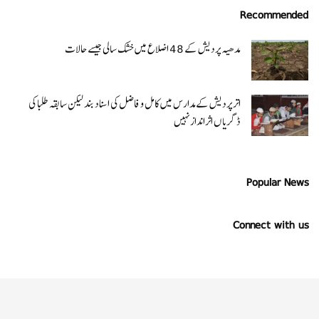
Recommended
مدھیہ پردیش کے 48 اضلاع میں خشک سالی جیسے حالات
اتر پردیش کےمدارس میں کامل و فاضل کی اسناد بند لیکن سابقہ طلبا کی
ڈگریا ں اثرانداز نہیں
Popular News
Connect with us