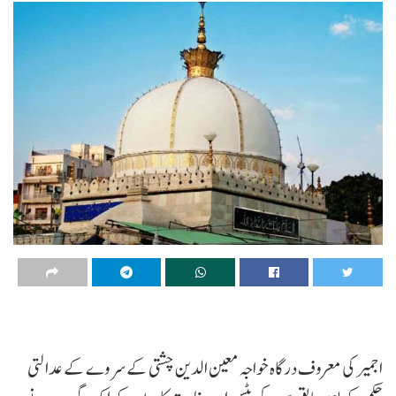
اجمیر کی معروف درگاہ خواجہ معین الدین چشتی کے سروے کے عدالتی