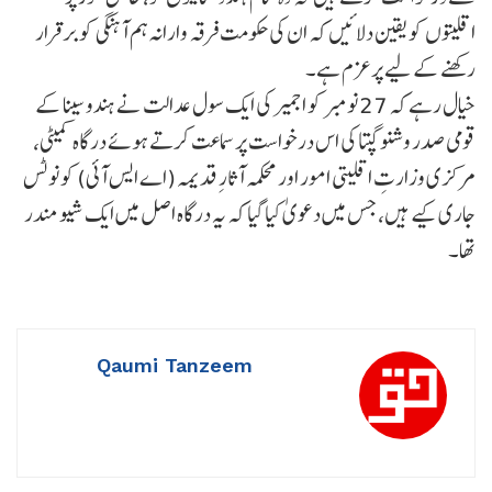
اقلیتوں کو یقین دلائیں کہ ان کی حکومت فرقہ وارانہ ہم آہنگی کو برقرار
رکھنے کے لیے پرعزم ہے۔
خیال رہے کہ 27 نومبر کو اجمیر کی ایک سول عدالت نے ہندو سینا کے
قومی صدر وشنو گپتا کی اس درخواست پر سماعت کرتے ہوئے درگاہ کمیٹی،
مرکزی وزارتِ اقلیتی امور اور محکمہ آثارِ قدیمہ (اے ایس آئی) کو نوٹس
جاری کیے ہیں، جس میں دعویٰ کیا گیا کہ یہ درگاہ اصل میں ایک شیو مندر
تھا۔
Qaumi Tanzeem