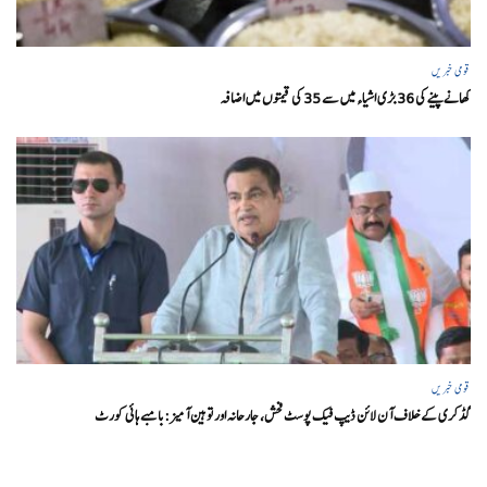
قومی خبریں
کھانے پینے کی 36 بڑی اشیاء میں سے 35 کی قیمتوں میں اضافہ
قومی خبریں
گڈکری کے خلاف آن لائن ڈیپ فیک پوسٹ فحش، جارحانہ اور توہین آمیز:بامبے ہائی کورٹ