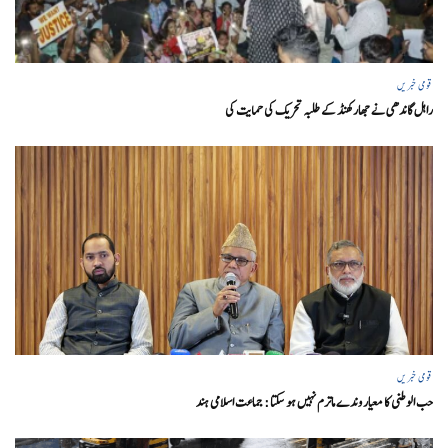
قومی خبریں
راہل گاندھی نے جھارکھنڈ کے طلبہ تحریک کی حمایت کی
قومی خبریں
حب الوطنی کا معیار وندے ماترم نہیں ہو سکتا : جماعت اسلامی ہند