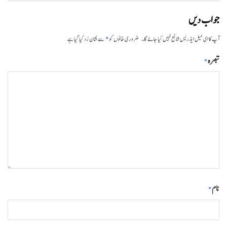
جواب دیں
*
آپ کا ای میل ایڈریس شائع نہیں کیا جائے گا۔
ضروری خانوں کو
سے نشان زد کیا گیا ہے
تبصرہ
*
نام
*