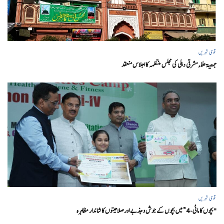
قومی خبریں
جمعیۃ علماء مشرقی دہلی کی مجلس منتظمہ کا اجلاس منعقد
قومی خبریں
"بچوں کا ماٹی-4” میں بچوں کے جوش و جذبے اور صلاحیتوں کا شاندار مظاہرہ