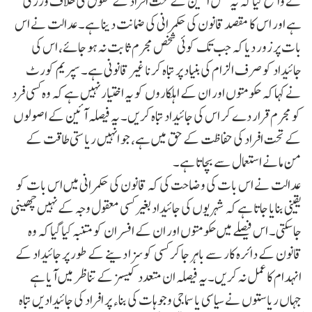
نے واضح کیا کہ یہ عمل آئین کے تحت افراد کے حقوق کی خلاف ورزی
ہے اور اس کا مقصد قانون کی حکمرانی کی ضمانت دینا ہے۔عدالت نے اس
بات پر زور دیا کہ جب تک کوئی شخص مجرم ثابت نہ ہو جائے، اس کی
جائیداد کو صرف الزام کی بنیاد پر تباہ کرنا غیر قانونی ہے۔ سپریم کورٹ
نے کہا کہ حکومتوں اور ان کے اہلکاروں کو یہ اختیار نہیں ہے کہ وہ کسی فرد
کو مجرم قرار دے کر اس کی جائیداد تباہ کریں۔ یہ فیصلہ آئین کے اصولوں
کے تحت افراد کی حفاظت کے حق میں ہے، جو انہیں ریاستی طاقت کے
من مانے استعمال سے بچاتا ہے۔
عدالت نے اس بات کی وضاحت کی کہ قانون کی حکمرانی میں اس بات کو
یقینی بنایا جاتا ہے کہ شہریوں کی جائیداد بغیر کسی معقول وجہ کے نہیں چھینی
جا سکتی۔ اس فیصلے میں حکومتوں اور ان کے افسران کو متنبہ کیا گیا کہ وہ
قانون کے دائرہ کار سے باہر جا کر کسی کو سزا دینے کے طور پر جائیداد کے
انہدام کا عمل نہ کریں۔یہ فیصلہ ان متعدد کیسز کے تناظر میں آیا ہے
جہاں ریاستوں نے سیاسی یا سماجی وجوہات کی بناء پر افراد کی جائیدادیں تباہ