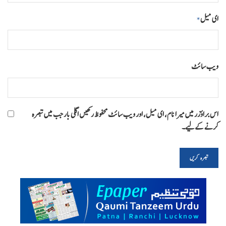
ای میل
*
ویب‌ سائٹ
اس براؤزر میں میرا نام، ای میل، اور ویب سائٹ محفوظ رکھیں اگلی بار جب میں تبصرہ
کرنے کےلیے۔