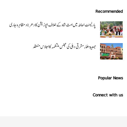
Recommended
پارلیمنٹ احاطہ میں امت شاہ کے خلاف اپوزیشن کا دھرنا و مظاہرہ جاری
جمعیۃ علماء مشرقی دہلی کی مجلس منتظمہ کا اجلاس منعقد
Popular News
Connect with us