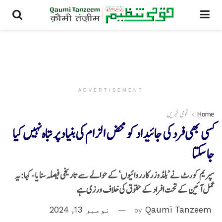
ADVERTISEMENT
Home
قومی خبریں
کسی بھی فرد کی جائیداد کو محض الزام کی بنیاد پر تباہ نہیں کیا
جا سکتا
سپریم کورٹ نے ’بلڈوزر کارروائیوں‘ کے حوالے سے تاریخی فیصلہ سنایا - کہا:یہ
عمل آئین کے تحت افراد کے حقوق کی خلاف ورزی ہے
Qaumi Tanzeem
by
نومبر 13, 2024