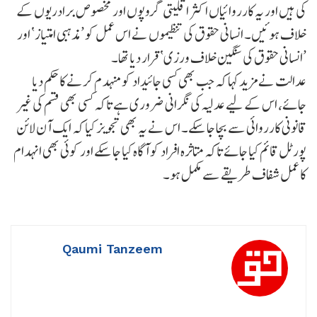
کی ہیں اور یہ کارروائیاں اکثر اقلیتی گروپوں اور مخصوص برادریوں کے
خلاف ہوئیں۔ انسانی حقوق کی تنظیموں نے اس عمل کو ’مذہبی امتیاز‘ اور
’انسانی حقوق کی سنگین خلاف ورزی‘ قرار دیا تھا۔
عدالت نے مزید کہا کہ جب بھی کسی جائیداد کو منہدم کرنے کا حکم دیا
جائے، اس کے لیے عدلیہ کی نگرانی ضروری ہے تاکہ کسی بھی قسم کی غیر
قانونی کارروائی سے بچا جا سکے۔ اس نے یہ بھی تجویز کیا کہ ایک آن لائن
پورٹل قائم کیا جائے تاکہ متاثرہ افراد کو آگاہ کیا جا سکے اور کوئی بھی انہدام
کا عمل شفاف طریقے سے مکمل ہو۔
Qaumi Tanzeem