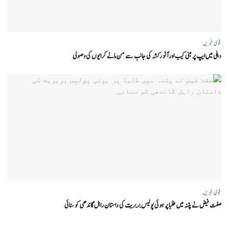
قومی خبریں
دہلی میں ایپ پر مبنی کیب اور آٹو رکشہ کی جانب سے من مانے کرایوں کی وصولی
قومی خبریں
صفت فیض نے پٹنہ میں طلبا پر ہوئی پولیس بربریت کی داستان راہل گاندھی کو سنائی