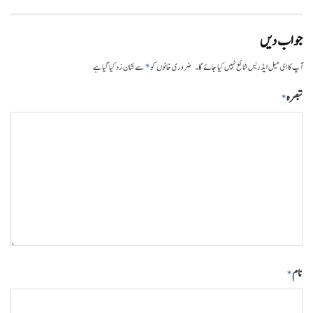
جواب دیں
*
آپ کا ای میل ایڈریس شائع نہیں کیا جائے گا۔
ضروری خانوں کو
سے نشان زد کیا گیا ہے
تبصرہ
*
نام
*