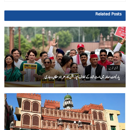
Related
Posts
قومی خبریں
پارلیمنٹ احاطہ میں امت شاہ کے خلاف اپوزیشن کا دھرنا و مظاہرہ جاری