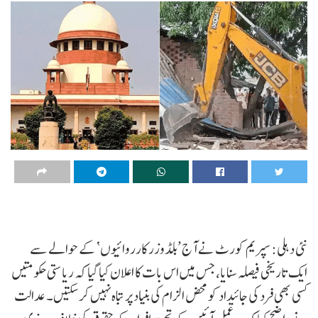
نئی دہلی: سپریم کورٹ نے آج ’بلڈوزر کارروائیوں‘ کے حوالے سے
ایک تاریخی فیصلہ سنایا، جس میں اس بات کا اعلان کیا گیا کہ ریاستی حکومتیں
کسی بھی فرد کی جائیداد کو محض الزام کی بنیاد پر تباہ نہیں کر سکتیں۔ عدالت