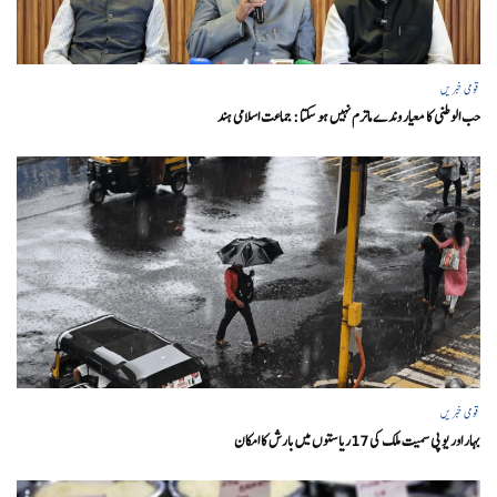
قومی خبریں
حب الوطنی کا معیار وندے ماترم نہیں ہو سکتا : جماعت اسلامی ہند
قومی خبریں
بہار اور یو پی سمیت ملک کی 17ریاستوں میں بارش کا امکان