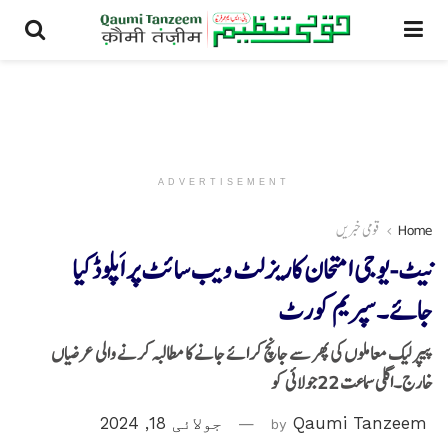
ADVERTISEMENT
Home
قومی خبریں
نیٹ-یوجی امتحان کاریزلٹ ویب سائٹ پر اَپلوڈکیا
جائے۔سپریم کورٹ
پیپر لیک معاملوں کی پھر سے جانچ کرائے جانے کا مطالبہ کرنے والی عرضیاں
خارج۔اگلی سماعت 22جولائی کو
Qaumi Tanzeem
by
جولائی 18, 2024