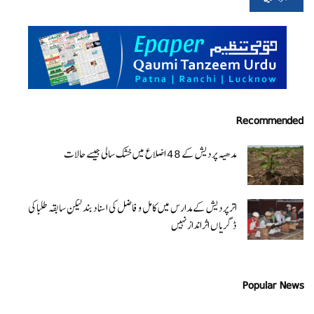
Recommended
مدھیہ پردیش کے 48 اضلاع میں خشک سالی جیسے حالات
اتر پردیش کےمدارس میں کامل و فاضل کی اسناد بند لیکن سابقہ طلبا کی
ڈگریا ں اثرانداز نہیں
Popular News