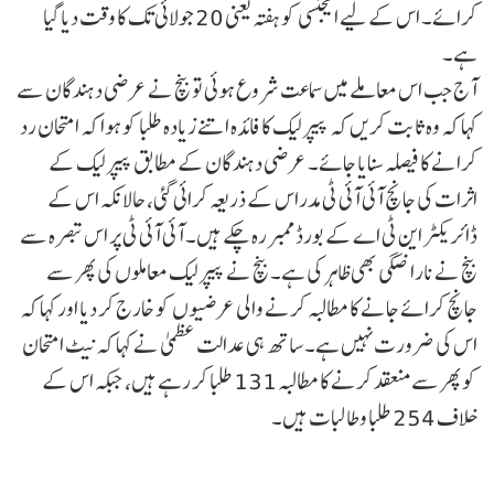
کرائے۔ اس کے لیے ایجنسی کو ہفتہ یعنی 20 جولائی تک کا وقت دیا گیا
ہے۔
آج جب اس معاملے میں سماعت شروع ہوئی تو بنچ نے عرضی دہندگان سے
کہا کہ وہ ثابت کریں کہ پیپر لیک کا فائدہ اتنے زیادہ طلبا کو ہوا کہ امتحان رد
کرانے کا فیصلہ سنایا جائے۔ عرضی دہندگان کے مطابق پیپر لیک کے
اثرات کی جانچ آئی آئی ٹی مدراس کے ذریعہ کرائی گئی، حالانکہ اس کے
ڈائریکٹر این ٹی اے کے بورڈ ممبر رہ چکے ہیں۔ آئی آئی ٹی پر اس تبصرہ سے
بنچ نے ناراضگی بھی ظاہر کی ہے۔ بنچ نے پیپر لیک معاملوں کی پھر سے
جانچ کرائے جانے کا مطالبہ کرنے والی عرضیوں کو خارج کر دیا اور کہا کہ
اس کی ضرورت نہیں ہے۔ ساتھ ہی عدالت عظمیٰ نے کہا کہ نیٹ امتحان
کو پھر سے منعقد کرنے کا مطالبہ 131 طلبا کر رہے ہیں، جبکہ اس کے
خلاف 254 طلبا و طالبات ہیں۔