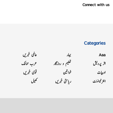
Connect with us
Categories
Aaa
بہار
عالمی خبریں
اتر پردیش
تعلیم و روزگار
عرب ممالک
ادبیات
خواتین
قومی خبریں
انٹرٹینمنٹ
ریاستی خبریں
کھیل
Grievance
Terms & Conditions
Advertise
About
Contact
Letter to Editor