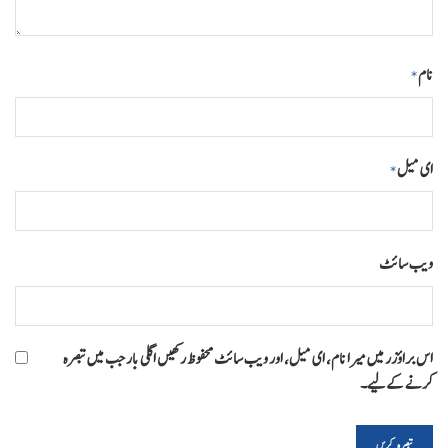
نام
*
ای میل
*
ویب‌ سائٹ
اس براؤزر میں میرا نام، ای میل، اور ویب سائٹ محفوظ رکھیں اگلی بار جب میں تبصرہ
کرنے کےلیے۔