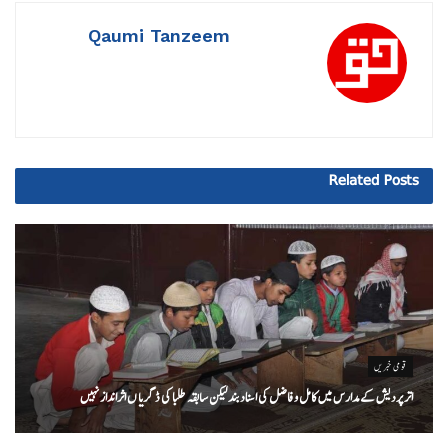
Qaumi Tanzeem
Related
Posts
قومی خبریں
اتر پردیش کےمدارس میں کامل و فاضل کی اسناد بند لیکن سابقہ طلبا کی ڈگریا ں اثرانداز نہیں