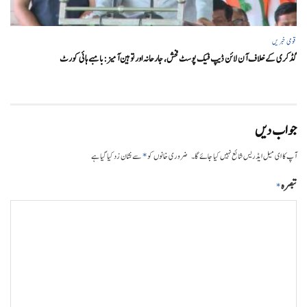
قومی خبریں
گڈکری کے خلاف آن لائن ڈیپ فیک پوسٹ فحش، جارحانہ اور توہین آمیز:بامبے ہائی کورٹ
جواب دیں
*
آپ کا ای میل ایڈریس شائع نہیں کیا جائے گا۔
ضروری خانوں کو
سے نشان زد کیا گیا ہے
تبصرہ
*