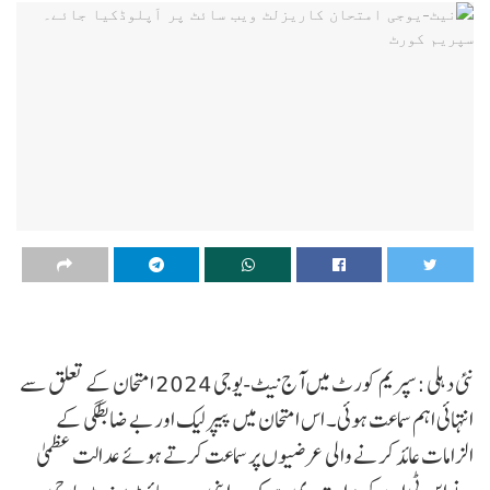
نئی دہلی :سپریم کورٹ میں آج نیٹ-یوجی 2024 امتحان کے تعلق سے
انتہائی اہم سماعت ہوئی۔ اس امتحان میں پیپر لیک اور بے ضابطگی کے
الزامات عائد کرنے والی عرضیوں پر سماعت کرتے ہوئے عدالت عظمیٰ