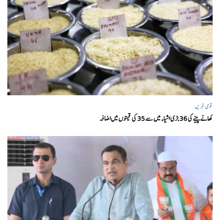
قومی خبریں
کھانے پینے کی 36 بڑی اشیاء میں سے 35 کی قیمتوں میں اضافہ