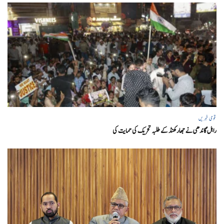
قومی خبریں
راہل گاندھی نے جھارکھنڈ کے طلبہ تحریک کی حمایت کی