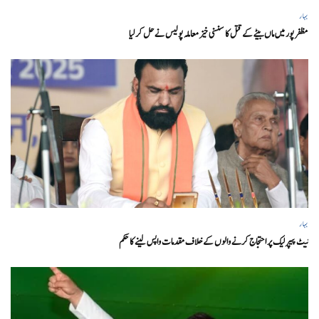
بہار
مظفر پور میں ماں بیٹے کے قتل کا سنسنی خیز معاملہ پولیس نے حل کر لیا
بہار
نیٹ پیپر لیک پر احتجاج کرنے والوں کے خلاف مقدمات واپس لینے کا حکم