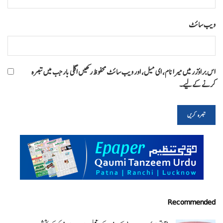
ویب‌ سائٹ
اس براؤزر میں میرا نام، ای میل، اور ویب سائٹ محفوظ رکھیں اگلی بار جب میں تبصرہ
کرنے کےلیے۔
Recommended