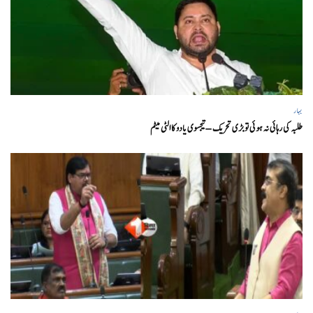
بہار
طلبہ کی رہائی نہ ہوئی تو بڑی تحریک – تیجسوی یادو کا الٹی میٹم