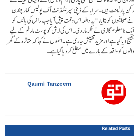
رکن پارلیمنٹ ہیں۔سرایا کے ڈپٹی سپرنٹنڈنٹ آف پولیس کمار چندن
نے صحافیوں کو بتایا، "یہ واقعہ اس وقت پیش آیا جب راہل کی بائک کو
ایک نامعلوم گاڑی نے ٹکر مار دی۔ اس کی لاش کو پوسٹ مارٹم کے لیے
بھیج دیا گیا ہے اور مزید تفتیش جاری ہے۔ انہوں نے کہا کہ متاثرہ کے گھر
والوں کو واقعہ کے بارے میں مطلع کر دیا گیا ہے۔
Qaumi Tanzeem
Related
Posts