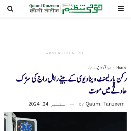
ADVERTISEMENT
Home
ریاستی خبریں
بہار
رکن پارلیمنٹ وینا دیوی کے بیٹے راہل راج کی سڑک
حادثے میں موت
Qaumi Tanzeem
by
ستمبر 24, 2024