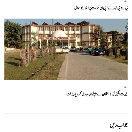
بہار
بی جے پی لیڈر نے اپنی ہی حکومت پر اٹھائے سوال
بہار
حیرت انگیزخبر ! امتحان سے پہلے ہی جاری کر دیا ریزلٹ
جواب دیں