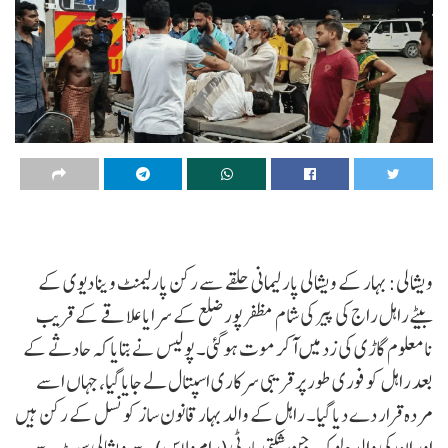
ویشالی: بہار کے ویشالی پارلیمانی حلقے سے رکن پارلیمنٹ وینا دیوی کے
بیٹے راہل راج کی پیر کی شام مظفر پور ضلع کے سرایا علاقے کے قریب
نامعلوم گاڑی کی زد میں آکر موت ہوگئی۔ پولیس نے بتایا کہ حادثے کے
بعد راہل کو فوری طور پر قریبی سرکاری اسپتال لے جایا گیا، جہاں اسے
مردہ قرار دے دیا گیا۔ راہل کے والد بہار قانون ساز کونسل کے رکن ہیں
اور ان کی والدہ لوک جن شکتی پارٹی (رام ولاس) سے ویشالی سیٹ سے