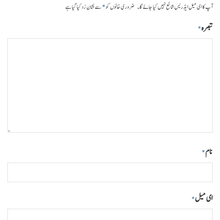
*
آپ کا ای میل ایڈریس شائع نہیں کیا جائے گا۔
ضروری خانوں کو
سے نشان زد کیا گیا ہے
تبصرہ
*
نام
*
ای میل
*