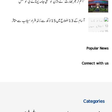
‘ آتم نربھر بھارت’ کے وژن کو عملی جامہ پہنانے کی کوشش
آسام کے 13 اضلاع میں 15 لاکھ سے زائد افراد سیلاب سے متاثر
Popular News
Connect with us
Categories