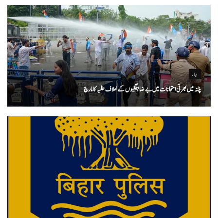
بہار
پٹنہ میں بھرتی امتحانات میں بے ضابطگیوں کے خلاف طلبہ کا مارچ