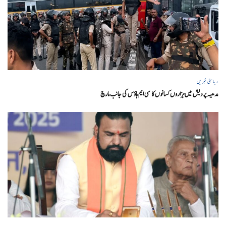
ریاستی خبریں
مدھیہ پردیش میں ہزاروں کسانوں کا سی ایم ہاؤس کی جانب مارچ