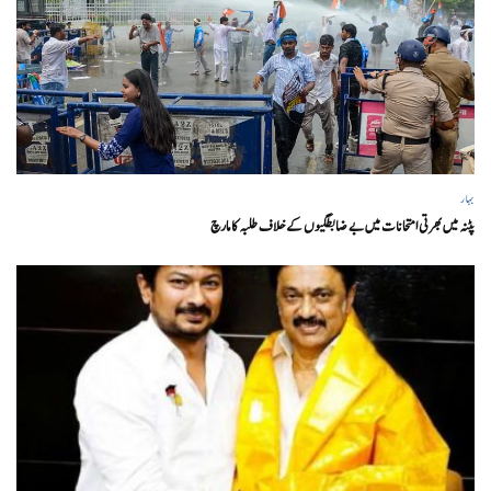
بہار
پٹنہ میں بھرتی امتحانات میں بے ضابطگیوں کے خلاف طلبہ کا مارچ