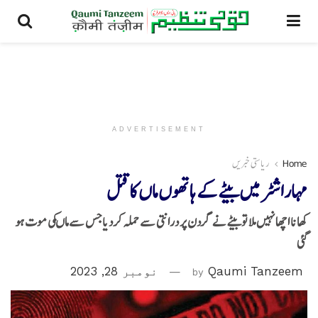
ADVERTISEMENT
Home
ریاستی خبریں
مہاراشٹر میں بیٹے کے ہاتھوں ماں کا قتل
کھانا اچھا نہیں ملا توبیٹے نے گردن پر درانتی سے حملہ کردیاجس سےماںکی موت ہو
گئی
Qaumi Tanzeem
by
نومبر 28, 2023