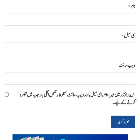
نام
*
ای میل
*
ویب‌ سائٹ
اس براؤزر میں میرا نام، ای میل، اور ویب سائٹ محفوظ رکھیں اگلی بار جب میں تبصرہ
کرنے کےلیے۔