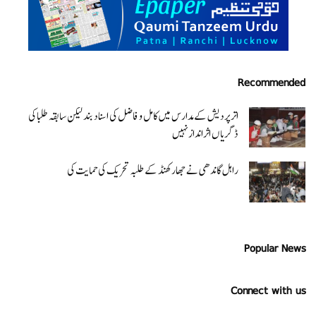
Recommended
اتر پردیش کےمدارس میں کامل و فاضل کی اسناد بند لیکن سابقہ طلبا کی
ڈگریا ں اثرانداز نہیں
راہل گاندھی نے جھارکھنڈ کے طلبہ تحریک کی حمایت کی
Popular News
Connect with us