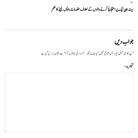
بہار
نیٹ پیپر لیک پر احتجاج کرنے والوں کے خلاف مقدمات واپس لینے کا حکم
جواب دیں
*
آپ کا ای میل ایڈریس شائع نہیں کیا جائے گا۔
ضروری خانوں کو
سے نشان زد کیا گیا ہے
تبصرہ
*