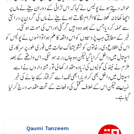
حوالہ دیتے ہوئے پولیس نے کہا کہ اس لڑائی کے دوران بیٹے نے ماں پر
اچھا کھانا نہ کھلانے کا الزام لگاتے ہوئے بیٹے نے ماں کی گردن پر درانتی
سے حملہ کردیاجس کے بعد وہ وہیں گر گئی اوراس کی موت ہو گئی۔
خبر کے مطابق جب پڑوسیوں کو اس واقعہ کا علم ہوا تو انہوں نے پولیس کو
اس کی اطلاع دی۔ خاتون کو تشویشناک حالت میں فوری طور پر سرکاری
اسپتال میں داخل کرایا گیالیکن وہ جاں بر نہ ہو سکی۔ اس واقعے کے بعد
ملزم نے نیند کی گولیوں کی زیادہ مقدار کھا لی تو رشتہ داروں نے اسے
اسپتال میں داخل بھی کرادیا، ابھی تک اسے گرفتار کئے جانے کی خبر
نہیںہےلیکن اس کے خلاف قتل کی دفعات کے تحت مقدمہ درج کر لیا
گیا ہے۔
Qaumi Tanzeem