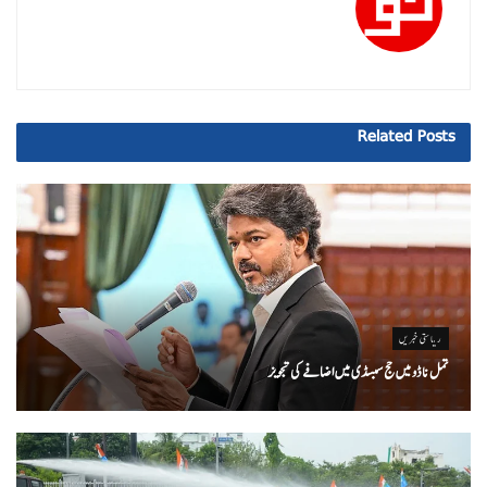
Related
Posts
ریاستی خبریں
تمل ناڈو میں حج سبسڈی میں اضافے کی تجویز