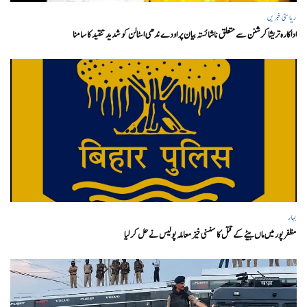
ریاستی خبریں
اداکارہ تریشا کرشنن سے متعلق ناشائستہ بیان پر اودے ندھی اسٹالن کو شدید تنقید کا سامنا
بہار
مظفر پور میں ماں بیٹے کے قتل کا سنسنی خیز معاملہ پولیس نے حل کر لیا