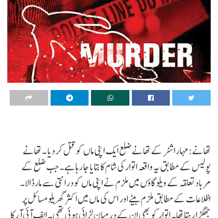
تھانے:مہاراشٹر کے تھانے ضلع ایک اپنی ماں کو قتل کر دیا ۔ تھانے
پولیس کے مطابق یہ واقعہ اتوار کی شام کا بتایا جا رہا ہے۔ جب ضلع کے
مرباد تعلقہ کے ویلو گاؤں میں ملزم نے اپنی ماں کو درانتی سے مارڈالا۔
اظلاعات کے مطابق ملزم بیٹے اور اس کی ماں میں اکثر گھریلو مسائل پر
جھگڑا رہتا تھا۔ اتوار کو بھی ان کے درمیان لڑائی ہوئی تھی۔ ایف آئی آر کا