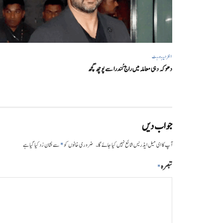
انٹرٹینمنٹ
دھوکہ دہی معاملہ میں راج کُندرا سے پوچھ گچھ
جواب دیں
*
آپ کا ای میل ایڈریس شائع نہیں کیا جائے گا۔
ضروری خانوں کو
سے نشان زد کیا گیا ہے
تبصرہ
*