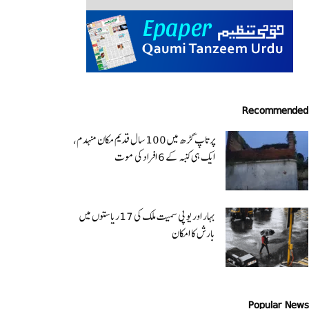
Recommended
پرتاپ گڑھ میں 100 سال قدیم مکان منہدم،
ایک ہی کنبہ کے 6 افراد کی موت
بہار اور یو پی سمیت ملک کی 17ریاستوں میں
بارش کا امکان
Popular News