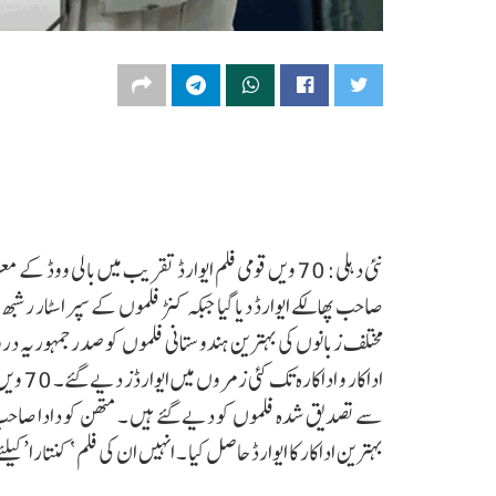
نئی دہلی: 70 ویں قومی فلم ایوارڈ تقریب میں بالی ووڈ
صاحب پھالکے ایوارڈ دیا گیا جبکہ کنڑ فلموں کے سپر اسٹار رشبھ 
مختلف زبانوں کی بہترین ہندوستانی فلموں کو صدرجمہوریہ درو
سے تصدیق شدہ فلموں کو دیے گئے ہیں ۔ متھن کو دادا صاحب پھ
بہترین اداکار کا ایوارڈ حاصل کیا ۔ انہیں ان کی فلم ‘کنتارا’ کیلئے 