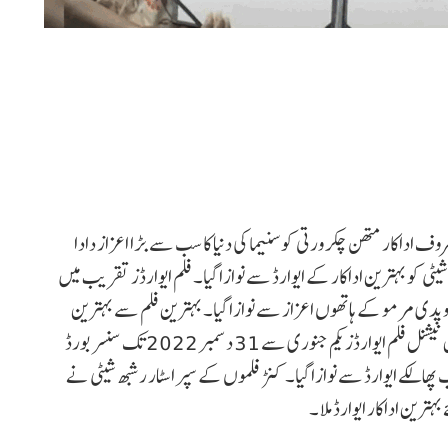
 کے معروف اداکار متھن چکرورتی کو سنیما کی دنیا کا سب سے بڑا اعزاز دادا
شیٹی کو بہترین اداکار کے ایوارڈ سے نوازا گیا۔ فلم ایوارڈز تقریب میں
پدی مرمو کے ہاتھوں اعزاز سے نوازا گیا۔ بہترین فلم سے بہترین
اداکار و اداکارہ تک کئی زمروں میں ایوارڈز دیے گئے۔ 70 ویں نیشنل فلم ایوارڈز یکم جنوری سے 31 دسمبر 2022 تک سنسر بورڈ
الکے ایوارڈ سے نوازا گیا۔ کنڑ فلموں کے سپر اسٹار رشبھ شیٹی نے
بہترین اداکار ایوارڈ ملا ۔