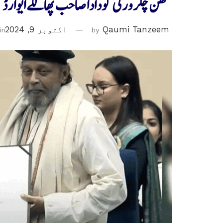
متھن چکرورتی کودادا صاحب پھالکے ایوارڈ
Qaumi Tanzeem
by
اکتوبر 9, 2024
in