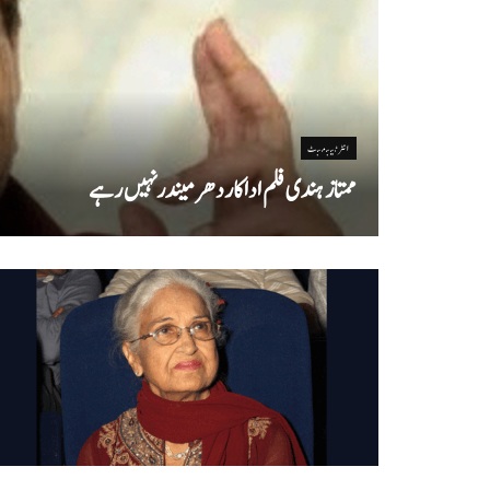
انٹرٹینمنٹ
ممتاز ہندی فلم اداکاردھرمیندرنہیں رہے