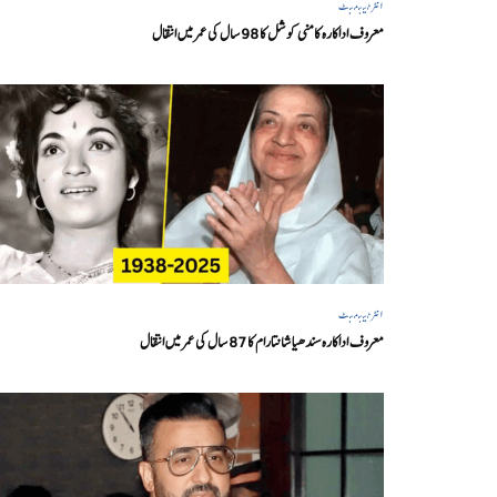
انٹرٹینمنٹ
معروف اداکارہ کامنی کوشل کا 98 سال کی عمر میں انتقال
انٹرٹینمنٹ
معروف اداکارہ سندھیا شانتارام کا 87 سال کی عمر میں انتقال