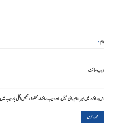
نام
*
ویب‌ سائٹ
اس براؤزر میں میرا نام، ای میل، اور ویب سائٹ محفوظ رکھیں اگلی بار جب می