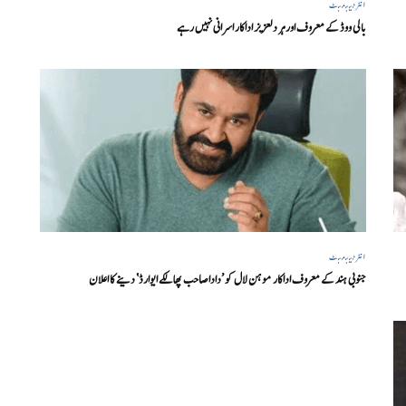
انٹرٹینمنٹ
بالی ووڈ کے معروف اور ہر دلعزیز اداکار اسرانی نہیں رہے
انٹرٹینمنٹ
جنوبی ہند کے معروف اداکار موہن لال کو ’داداصاحب پھالکے ایوارڈ‘ دینے کا اعلان