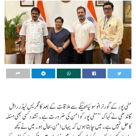
منی پور کے گورنر انوسوئیا اوئیکے سے ملاقات کے بعد کانگریس لیڈر راہل
گاندھی نے کہا کہ ’’منی پور کو امن کی ضرورت ہے۔ تشدد کسی بھی مسئلہ
کا حل نہیں ہے۔ میں چاہتا ہوں کہ یہاں امن بحال ہو۔ میں نے کچھ