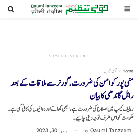
ADVERTISEMENT
Home
قومی خبریں
منی پور کو امن کی ضرورت، گورنر سے ملاقات کے بعد
راہل گاندھی کا بیان
ریلیف کیمپ میں اصلاح کی ضرورت ہے، ابھی کھانے اور دوائیوں کی کافی کمی ہے۔
حکومت کو اس طرف توجہ دینی چاہیے۔
Qaumi Tanzeem
by
جون 30, 2023