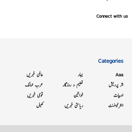
Connect with us
Categories
Aaa
بہار
عالمی خبریں
اتر پردیش
تعلیم و روزگار
عرب ممالک
ادبیات
خواتین
قومی خبریں
انٹرٹینمنٹ
ریاستی خبریں
کھیل