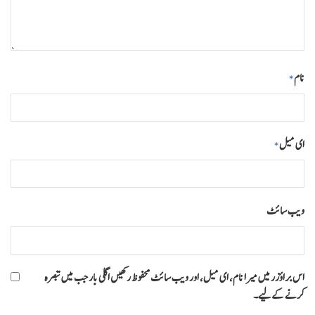
نام
*
ای میل
*
ویب‌ سائٹ
اس براؤزر میں میرا نام، ای میل، اور ویب سائٹ محفوظ رکھیں اگلی بار جب میں تبصرہ
کرنے کےلیے۔