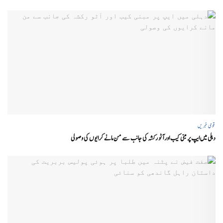
قومی خبریں
دہلی میں ایپ پر مبنی کیب اور آٹو رکشہ کی جانب سے من مانے کرایوں کی وصولی