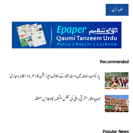
Recommended
پارلیمنٹ احاطہ میں امت شاہ کے خلاف اپوزیشن کا دھرنا و مظاہرہ جاری
جمعیۃ علماء مشرقی دہلی کی مجلس منتظمہ کا اجلاس منعقد
Popular News