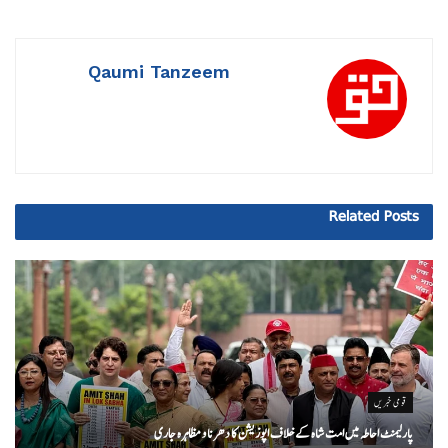
Qaumi Tanzeem
Related
Posts
قومی خبریں
پارلیمنٹ احاطہ میں امت شاہ کے خلاف اپوزیشن کا دھرنا و مظاہرہ جاری