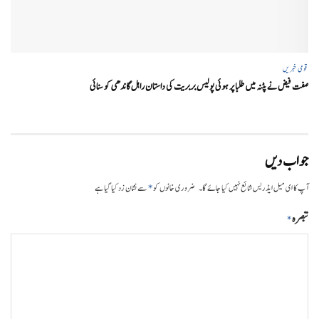
قومی خبریں
صفت فیض نے پٹنہ میں طلبا پر ہوئی پولیس بربریت کی داستان راہل گاندھی کو سنائی
جواب دیں
*
آپ کا ای میل ایڈریس شائع نہیں کیا جائے گا۔
ضروری خانوں کو
سے نشان زد کیا گیا ہے
تبصرہ
*