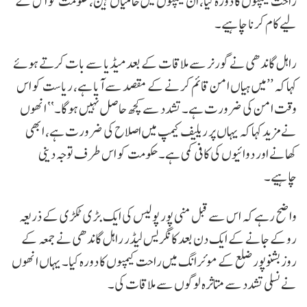
راحت کیمپوں کا دورہ کیا، ان کیمپوں میں خامیاں ہین، حکومت کو اس کے
لیے کام کرنا چاہیے۔
راہل گاندھی نے گورنر سے ملاقات کے بعد میڈیا سے بات کرتے ہوئے
کہا کہ ’’میں ہیاں امن قائم کرنے کے مقصد سے آیا ہے، ریاست کو اس
وقت امن کی ضرورت ہے۔ تشدد سے کچھ حاصل نہیں ہوگا۔‘‘ انھوں
نے مزید کہا کہ یہاں پر ریلیف کیمپ میں اصلاح کی ضرورت ہے، ابھی
کھانے اور دوائیوں کی کافی کمی ہے۔ حکومت کو اس طرف توجہ دینی
چاہیے۔
واضح رہے کہ اس سے قبل منی پور پولیس کی ایک بڑی ٹکڑی کے ذریعہ
روکے جانے کے ایک دن بعد کانگریس لیڈر راہل گاندھی نے جمعہ کے
روز بشنوپور ضلع کے موئرانگ میں راحت کیمپوں کا دورہ کیا۔ یہاں انھوں
نے نسلی تشدد سے متاثرہ لوگوں سے ملاقات کی۔