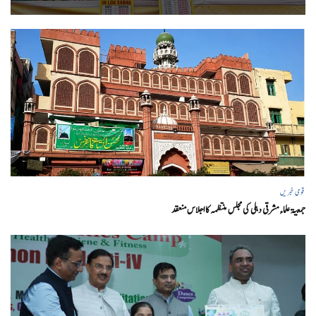
قومی خبریں
جمعیۃ علماء مشرقی دہلی کی مجلس منتظمہ کا اجلاس منعقد