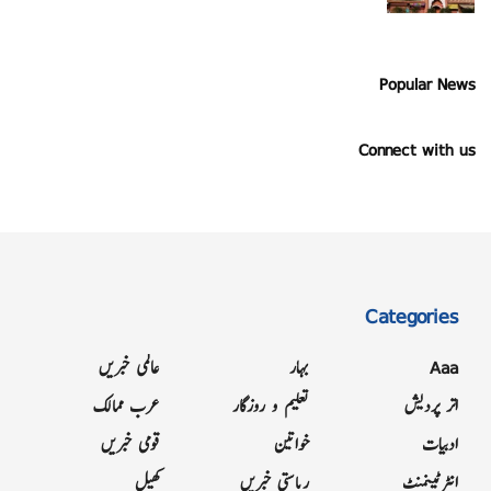
Popular News
Connect with us
Categories
Aaa
بہار
عالمی خبریں
اتر پردیش
تعلیم و روزگار
عرب ممالک
ادبیات
خواتین
قومی خبریں
انٹرٹینمنٹ
ریاستی خبریں
کھیل