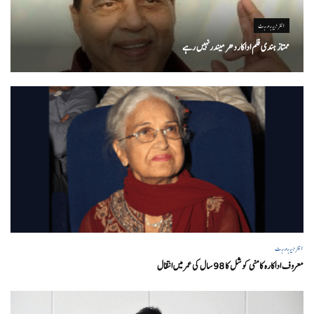
انٹرٹینمنٹ
ممتاز ہندی فلم اداکاردھرمیندرنہیں رہے
انٹرٹینمنٹ
معروف اداکارہ کامنی کوشل کا 98 سال کی عمر میں انتقال