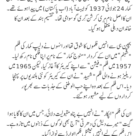
کمار 24 جولائی 1937 کو ایبٹ آباد (اب پاکستان) میں پیدا ہوئے تھے۔
ان کا اصل نام ہری کرشن گِری گو سوامی تھا۔ تقسیمِ ہند کے بعد ان کا
خاندان دہلی منتقل ہو گیا۔
بچپن ہی سے انہیں فلموں کا شوق تھا اور انہوں نے دلیپ کمار کی فلم
"شبنم” میں ان کے کردار "منوج کمار” کے نام پر اپنا فلمی نام رکھ لیا۔
1957 میں فلم "فیشن” سے اپنے کیریئر کا آغاز کیا، لیکن 1965 میں
ریلیز ہونے والی فلم "شہید” نے ان کے کیریئر کو نئی بلندیوں پر پہنچا
دیا۔ اس فلم کے بعد وہ اپنے حب الوطنی کے جذبات سے بھرپور
کرداروں کے لیے مشہور ہو گئے۔
ان کی فلم "اپکار” نے انہیں بے پناہ مقبولیت دلائی، جس میں ان کا گایا ہوا
گیت "میرے دیش کی دھرتی” آج بھی لوگوں کے ذہنوں میں تازہ ہے۔
اس فلم کے لیے انہیں نیشنل فلم ایوارڈ سے نوازا گیا۔