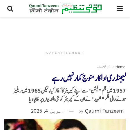
ADVERTISEMENT
Home
انٹرٹینمنٹ
لیجنڈری اداکار منوج کمارنہیں رہے
1957 میں فلم "فیشن" سے اپنے کیریئر کا آغاز کیا، لیکن 1965 میں ریلیز
ہونے والی فلم "شہید" نے ان کے کیریئر کو نئی بلندیوں پر پہنچا دیا
Qaumi Tanzeem
by
اپریل 4, 2025