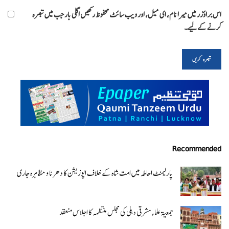
اس براؤزر میں میرا نام، ای میل، اور ویب سائٹ محفوظ رکھیں اگلی بار جب میں تبصرہ
کرنے کےلیے۔
Recommended
پارلیمنٹ احاطہ میں امت شاہ کے خلاف اپوزیشن کا دھرنا و مظاہرہ جاری
جمعیۃ علماء مشرقی دہلی کی مجلس منتظمہ کا اجلاس منعقد