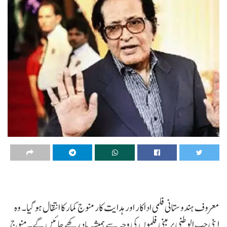
معروف ہندوستانی فلمی اداکار اور ہدایت کار منوج کمار کا انتقال ہو گیا۔ وہ
اپنی حب الوطنی پر مبنی فلموں کی وجہ سے ہمیشہ یاد رکھے جائیں گے۔ منوج