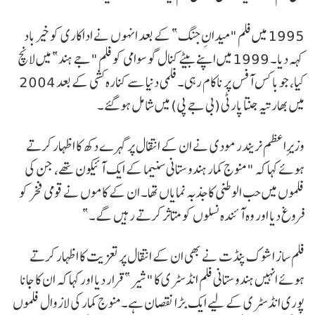
1995 میں فلم "میدانِ جنگ” کے بعد انہوں نے اداکاری کو خیرباد
کہہ دیا۔ 1999 میں اپنے بیٹے کنال گو سوامی کو فلم "جے ہند” میں لانچ
کیا، جو باکس آفس پر ناکام رہی۔ فلمی دنیا سے کنارہ کشی کے بعد 2004
میں بھارتیہ جنتا پارٹی (بی جے پی) میں شامل ہو گئے۔
وزیرِاعظم نریندر مودی نے ان کے انتقال پر گہرے دکھ کا اظہار کرتے
ہوئے کہا کہ "منوج کمار ہندوستانی سنیما کے ایک آئیکون تھے، جن کی
فلموں میں حب الوطنی کا جذبہ نمایاں تھا۔ ان کے کاموں نے قومی فخر کو
فروغ دیا اور وہ آئندہ نسلوں کو متاثر کرتے رہیں گے۔”
فلم ساز اشوک پنڈت نے بھی ان کے انتقال پر تعزیت کا اظہار کرتے
ہوئے انہیں ہندوستانی فلم انڈسٹری کا "شیر” قرار دیا اور کہا کہ ان کا جانا
پوری انڈسٹری کے لیے ایک بڑا نقصان ہے۔منوج کمار کی لازوال فلموں