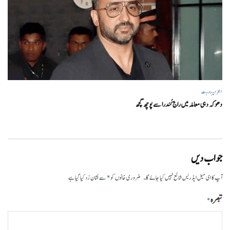
انٹرٹینمنٹ
دھوکہ دہی معاملہ میں راج کُندرا سے پوچھ گچھ
جواب دیں
*
آپ کا ای میل ایڈریس شائع نہیں کیا جائے گا۔
ضروری خانوں کو
سے نشان زد کیا گیا ہے
تبصرہ
*