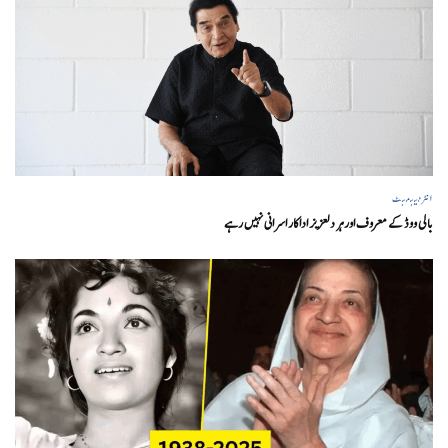
انٹرٹینمنٹ
بالی ووڈ کے معروف اور ہر دلعزیز اداکار اسرانی نہیں رہے