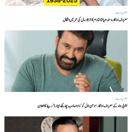
انٹرٹینمنٹ
معروف اداکارہ سندھیا شانتارام کا 87 سال کی عمر میں انتقال
انٹرٹینمنٹ
جنوبی ہند کے معروف اداکار موہن لال کو ’داداصاحب پھالکے ایوارڈ‘ دینے کا اعلان