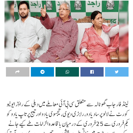
لینڈ فار جاب گھوٹالہ سے متعلق سی بی آئی معاملے میں دہلی کے راؤز ایونیو
کورٹ نے لالو پرساد یادو، رابڑی دیوی، تیجسوی یادو اور تیج پرتاپ یادو کو
یکم فروری سے 25 فروری کے درمیان باقاعدہ الزامات طے کیے جانے