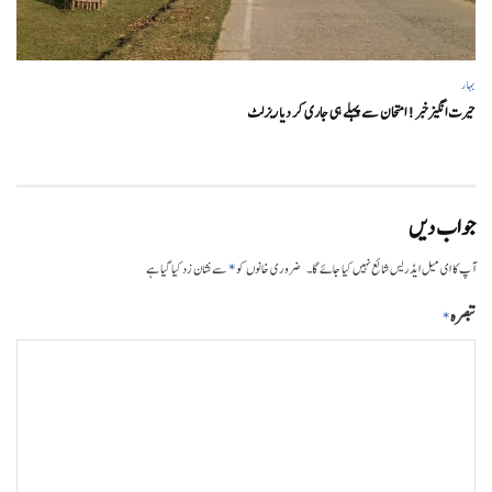
بہار
حیرت انگیزخبر ! امتحان سے پہلے ہی جاری کر دیا ریزلٹ
جواب دیں
*
آپ کا ای میل ایڈریس شائع نہیں کیا جائے گا۔
ضروری خانوں کو
سے نشان زد کیا گیا ہے
تبصرہ
*