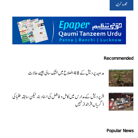
Recommended
مدھیہ پردیش کے 48 اضلاع میں خشک سالی جیسے حالات
اتر پردیش کےمدارس میں کامل و فاضل کی اسناد بند لیکن سابقہ طلبا کی
ڈگریا ں اثرانداز نہیں
Popular News