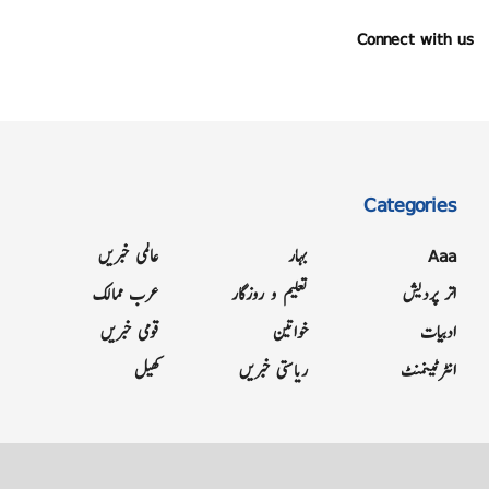
Connect with us
Categories
Aaa
بہار
عالمی خبریں
اتر پردیش
تعلیم و روزگار
عرب ممالک
ادبیات
خواتین
قومی خبریں
انٹرٹینمنٹ
ریاستی خبریں
کھیل
Grievance
Terms & Conditions
Advertise
About