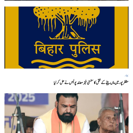
بہار
مظفر پور میں ماں بیٹے کے قتل کا سنسنی خیز معاملہ پولیس نے حل کر لیا