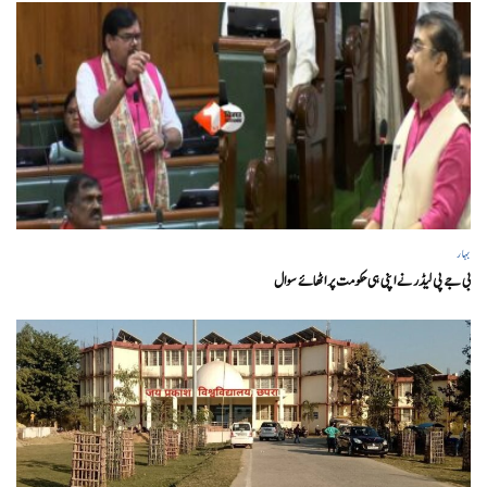
بہار
بی جے پی لیڈر نے اپنی ہی حکومت پر اٹھائے سوال