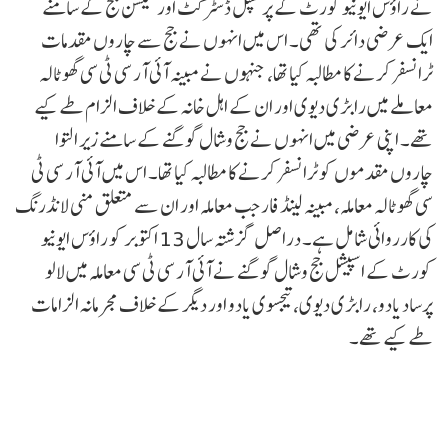
نے راؤس ایونیو کورٹ کے پرنسپل ڈسٹرکٹ اور سیشن جج کے سامنے
ایک عرضی دائر کی تھی۔ اس میں انہوں نے جج سے چاروں مقدمات
ٹرانسفر کرنے کا مطالبہ کیا تھا، جنہوں نے مبینہ آئی آر سی ٹی سی گھوٹالہ
معاملے میں رابڑی دیوی اور ان کے اہل خانہ کے خلاف الزام طے کیے
تھے۔ اپنی عرضی میں انہوں نے جج وشال گوگنے کے سامنے زیر التوا
چاروں مقدموں کو ٹرانسفر کرنے کا مطالبہ کیا تھا۔ اس میں آئی آر سی ٹی
سی گھوٹالہ معاملہ، مبینہ لینڈ فار جب معاملہ اور ان سے متعلق منی لانڈرنگ
کی کارروائی شامل ہے۔ دراصل گزشتہ سال 13 اکتوبر کو راؤس ایونیو
کورٹ کے اسپیشل جج وشال گوگنے نے آئی آر سی ٹی سی معاملہ میں لالو
پرساد یادو، رابڑی دیوی، تیجسوی یادو اور دیگر کے خلاف مجرمانہ الزامات
طے کیے تھے۔