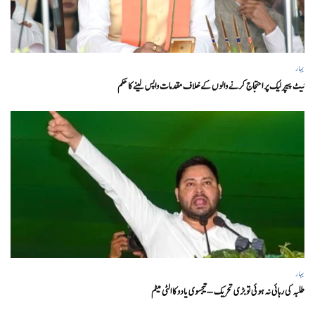
بہار
نیٹ پیپر لیک پر احتجاج کرنے والوں کے خلاف مقدمات واپس لینے کا حکم
بہار
طلبہ کی رہائی نہ ہوئی تو بڑی تحریک – تیجسوی یادو کا الٹی میٹم