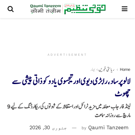
ADVERTISEMENT
Home
ریاستی خبریں
بہار
لالو پرساد ، رابڑی دیوی اور تیجسوی یادو کو ذاتی پیشی سے
چھوٹ
لینڈ فار جاب معاملہ میں مزید ٹرائل اور استغاثہ کے ثبوتوں کی ریکارڈنگ کے لیے 9
مارچ سے روزانہ سماعت
Qaumi Tanzeem
by
جنوری 30, 2026