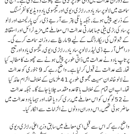
کے دوران عدالت میں ذاتی طور پر پیشی سے چھوٹ دے دی ہے۔ آج کی
سماعت میں لالو پرساد یادو، رابڑی دیوی اور تیجسوی یادو ویڈیو کانفرنسنگ
کے ذریعہ پیش ہوئے، جبکہ پاٹلی پتر سے آر جے ڈی رکن پارلیمنٹ اور لالو
پرساد کی بڑی بیٹی میسا بھارتی عدالت اس معاملے میں مزید ٹرائل اور استغاثہ
کے ثبوتوں کی ریکارڈنگ کے لیے 9 مارچ سے روزانہ سماعت کرے گی۔
دراصل آر جے ڈی لیڈر لالو پرساد یاد، رابڑی دیوی، تیجسوی یادو اور تیج
پرتاپ یادو نے عدالت میں ذاتی طور پر پیش ہونے سے چھوٹ کا مطالبہ کیا
تھا، جسے عدالت نے قبول کر لیا ہے۔ واضح رہے کہ 9 جنوری کو عدالت
نے لالو خاندان سمیت مجموعی طور پر 41 ملزمان کے خلاف الزام عائد کیا
تھا۔ اب ان تمام کے خلاف باقاعدہ مقدمہ چلایا جائے گا۔ جبکہ عدالت
نے 52 لوگوں کو اس معاملے میں بری کر دیا تھا۔اور ہیما یادو عدالت میں
حاضر ہوئی تھیں، اس دوران دونوں نے الزامات سے انکار کیا۔
واضح رہے کہ اس سے قبل اسی معاملے میں سابق وزیر اعلیٰ رابڑی دیوی