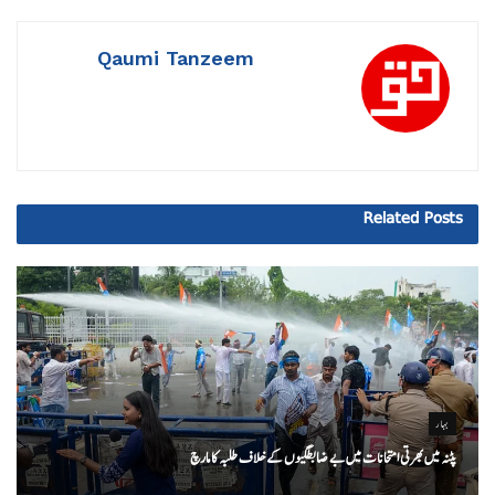
Qaumi Tanzeem
Related
Posts
بہار
پٹنہ میں بھرتی امتحانات میں بے ضابطگیوں کے خلاف طلبہ کا مارچ