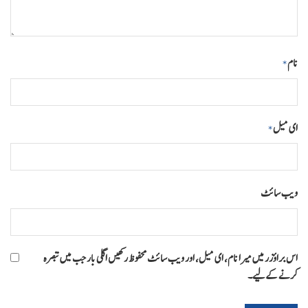
نام
*
ای میل
*
ویب‌ سائٹ
اس براؤزر میں میرا نام، ای میل، اور ویب سائٹ محفوظ رکھیں اگلی بار جب میں تبصرہ
کرنے کےلیے۔