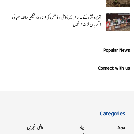
اتر پردیش کےمدارس میں کامل و فاضل کی اسناد بند لیکن سابقہ طلبا کی
ڈگریا ں اثرانداز نہیں
Popular News
Connect with us
Categories
Aaa
بہار
عالمی خبریں