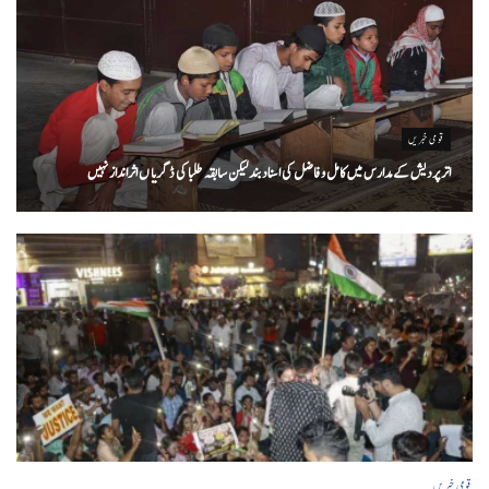
قومی خبریں
اتر پردیش کےمدارس میں کامل و فاضل کی اسناد بند لیکن سابقہ طلبا کی ڈگریا ں اثرانداز نہیں
قومی خبریں