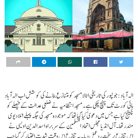
الہ آباد :جونپور کی تاریخی اٹالا مسجد کو متنازع بنانے کی کوشش اب الہ آباد
ہائی کورٹ تک پہنچ چکی ہے۔ مسجد انتظامیہ نے ضلعی عدالت کے فیصلے کو
چیلنج کیا ہے جس میں دعویٰ کیا گیا تھا کہ موجودہ مسجد کی جگہ پہلے اٹلا دیوی
مندر تھا۔ آل انڈیا مجلس اتحاد المسلمین کے سربراہ اسد الدین اویسی نے
اس تنازع پر سخت ردعمل دیا۔یہ تنازع اس وقت شدت اختیار کر گیا جب