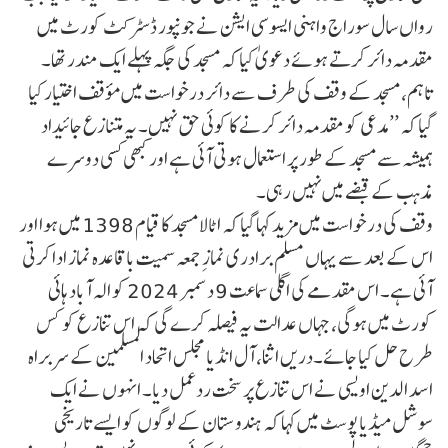
رواں سال سوراج واہنی ایسوسی ایشن نے جونپور ڈسٹرکٹ کورٹ میں
مقدمہ دائر کرتے ہوئے دعویٰ کیا کہ مسجد کی جگہ پہلے ایک مندر تھا۔
تاہم، مسجد کے وقف کی طرف سے دائر درخواست میں مؤقف اختیار کیا
گیا کہ ’’مدعی کو مقدمہ دائر کرنے کا کوئی حق نہیں۔ یہ متنازع جائیداد
ہمیشہ سے مسجد کے طور پر استعمال ہوتی آئی ہے اور کبھی کسی دوسرے
مذہب کے قبضے میں نہیں رہی۔
وقف کی درخواست میں مزید کہا گیا کہ اٹالا مسجد کا قیام 1398 میں ہوا اور
اس کے بعد سے یہاں مسلم برادری نمازِ جمعہ سمیت باقاعدہ نماز ادا کرتی
آئی ہے۔ اس مقدمے کی اگلی سماعت 9 دسمبر 2024 کو الہ آباد ہائی
کورٹ میں ہوگی، جہاں عدالت یہ فیصلہ کرے گی کہ اس تنازع کو کس
طرح حل کیا جائے۔دریں اثنا، آل انڈیا مجلس اتحاد المسلمین کے سربراہ
اسد الدین اویسی نے اس تنازع پر سخت ردعمل دیا۔ انہوں نے ایک
سوشل میڈیا پوسٹ میں کہا کہ ہندوستان کے لوگوں کو ایسے تاریخی