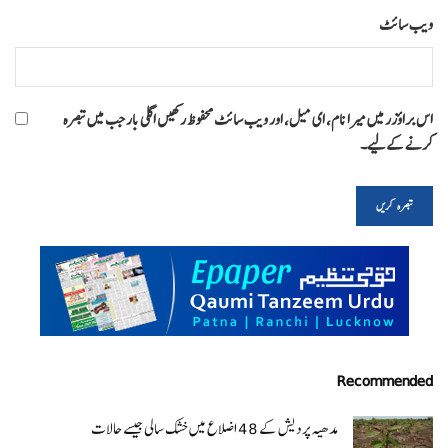
ویب‌ سائٹ
اس براؤزر میں میرا نام، ای میل، اور ویب سائٹ محفوظ رکھیں اگلی بار جب میں تبصرہ
کرنے کےلیے۔
Recommended
مدھیہ پردیش کے 48 اضلاع میں خشک سالی جیسے حالات