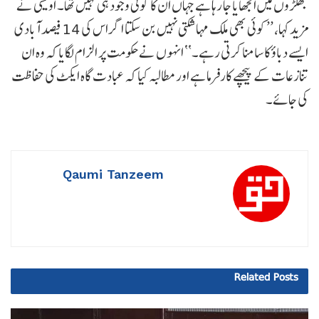
جھگڑوں میں الجھایا جا رہا ہے جہاں ان کا کوئی وجود ہی نہیں تھا۔ اویسی نے
مزید کہا، ’’کوئی بھی ملک مہا شکتی نہیں بن سکتا اگر اس کی 14 فیصد آبادی
ایسے دباؤ کا سامنا کرتی رہے۔‘‘ انہوں نے حکومت پر الزام لگایا کہ وہ ان
تنازعات کے پیچھے کارفرما ہے اور مطالبہ کیا کہ عبادت گاہ ایکٹ کی حفاظت
کی جائے۔
Qaumi Tanzeem
Related
Posts