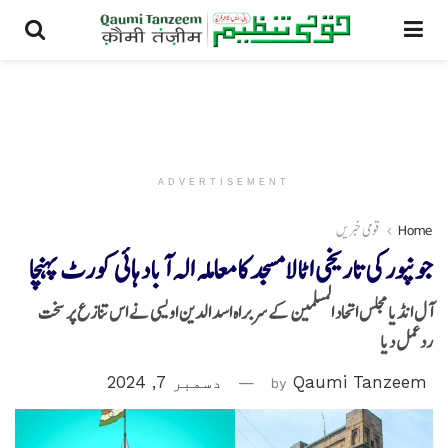
ADVERTISEMENT
Home
قومی خبریں
جونپور کی تاریخی اٹالا مسجد کامعاملہ الہ آباد ہائی کورٹ پہنچا
آل انڈیا مجلس اتحاد المسلمین کے سربراہ اسد الدین اویسی نے اس تنازع پر سخت
ردعمل دیا
Qaumi Tanzeem
by
دسمبر 7, 2024