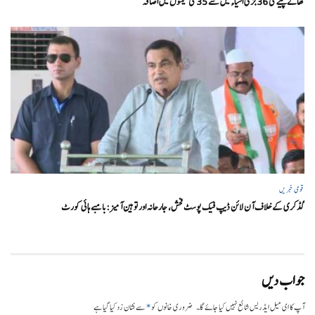
کھانے پینے کی 36 بڑی اشیاء میں سے 35 کی قیمتوں میں اضافہ
قومی خبریں
گڈکری کے خلاف آن لائن ڈیپ فیک پوسٹ فحش، جارحانہ اور توہین آمیز:بامبے ہائی کورٹ
جواب دیں
*
آپ کا ای میل ایڈریس شائع نہیں کیا جائے گا۔
ضروری خانوں کو
سے نشان زد کیا گیا ہے