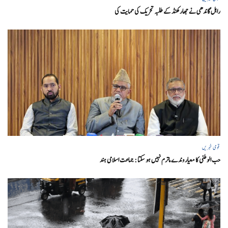
راہل گاندھی نے جھارکھنڈ کے طلبہ تحریک کی حمایت کی
قومی خبریں
حب الوطنی کا معیار وندے ماترم نہیں ہو سکتا : جماعت اسلامی ہند