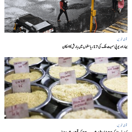
قومی خبریں
بہار اور یو پی سمیت ملک کی 17ریاستوں میں بارش کا امکان
قومی خبریں