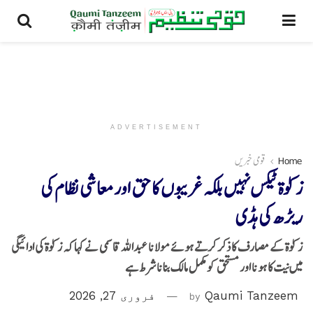
ADVERTISEMENT
Home
قومی خبریں
زکوٰۃ ٹیکس نہیں بلکہ غریبوں کا حق اور معاشی نظام کی
ریڑھ کی ہڈی
زکوٰۃ کے مصارف کا ذکر کرتے ہوئے مولانا عبداللہ قاسمی نے کہا کہ زکوٰۃ کی ادائیگی
میں نیت کا ہونا اور مستحق کو مکمل مالک بنانا شرط ہے
Qaumi Tanzeem
by
فروری 27, 2026