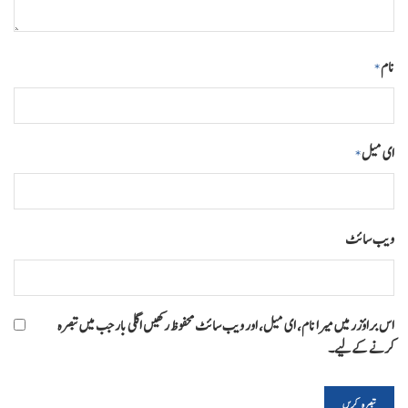
نام
*
ای میل
*
ویب‌ سائٹ
اس براؤزر میں میرا نام، ای میل، اور ویب سائٹ محفوظ رکھیں اگلی بار جب میں تبصرہ
کرنے کےلیے۔