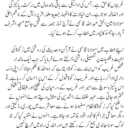
غریبوں کا حق ہے، جس کی ادائیگی سے باقی ماندہ مال میں برکت، پاکیزگی
اور اضافہ ہوتا ہے۔ ان خیالات کا اظہار جمعیۃ علماء اتر پردیش کے ناظم اعلیٰ
مولانا امین الحق عبد اللہ قاسمی نے آج نماز جمعہ سے قبل جامع مسجد اشرف
آباد، جاجمئو کانپورمیں خطاب کرتے ہوئے کیا۔
اپنے خطاب میں مولانا قاسمی نے قرآن و حدیث کی روشنی میں زکوٰۃ کی
اہمیت و فضیلت پر تفصیلی روشنی ڈالتے ہوئے فرمایا کہ جب ایک مالدار
شخص غریب کو اس نیت سے زکوٰۃ دیتا ہے کہ وہ اللہ کا حکم بجا لا کر اپنی ذمہ
داری ادا کر رہا ہے اور غریب زکوٰۃ قبول کر کے اس پر احسان کر رہا ہے، تو
اس پاکیزہ سوچ سے امیر اور غریب کے درمیان کی خلیج اور طبقاتی کشمکش
ختم ہو جاتی ہے۔ عہدِ خلفائے راشدین کی مثال دیتے ہوئے انہوں نے
واضح کیا کہ زکوٰۃ کا نظام مضبوط ہونے سے معاشرے میں چوری، ڈکیتی اور
دیگر معاشی جرائم کا خود بخود خاتمہ ہو جاتا ہے۔ انہوں نے متنبہ کیا کہ جو
لوگ سونا چاندی جمع کر کے رکھتے ہیں اور اللہ کی راہ میں خرچ نہیں