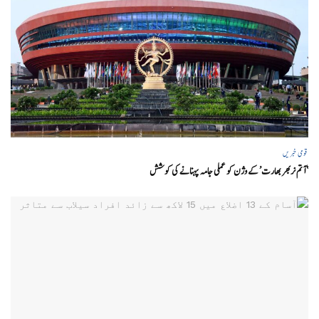
قومی خبریں
‘ آتم نربھر بھارت’ کے وژن کو عملی جامہ پہنانے کی کوشش