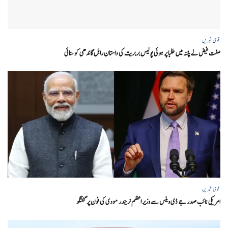
قومی خبریں
صفت فیض نے پٹنہ میں طلبا پر ہوئی پولیس بربریت کی داستان راہل گاندھی کو سنائی
قومی خبریں
امریکی نائب صدر جے ڈی وینس سے وزیر اعظم نریندر مودی کی فون پر گفتگو