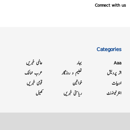
Connect with us
Categories
Aaa
بہار
عالمی خبریں
اتر پردیش
تعلیم و روزگار
عرب ممالک
ادبیات
خواتین
قومی خبریں
انٹرٹینمنٹ
ریاستی خبریں
کھیل
Grievance
Terms & Conditions
Advertise
About
Contact
Letter to Editor