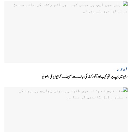
قومی خبریں
دہلی میں ایپ پر مبنی کیب اور آٹو رکشہ کی جانب سے من مانے کرایوں کی وصولی