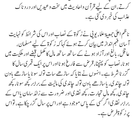
کرتے، ان کے لیے قرآن و احادیث میں سخت وعیدیں اور دردناک
عذاب کی خبر دی گئی ہے۔
ناظم اعلیٰ جمعیۃ علماء یوپی نے زکوٰۃ کے نصاب اور اس کی شرائط کو نہایت
آسان فہم انداز میں بیان کرتے ہوئے کہا کہ زکوٰۃ کے لیے مسلمان،
عاقل، بالغ اور آزاد ہونے کے ساتھ ساتھ مال کا مکمل قبضے اور ملکیت میں
ہونا، نصاب کو پہنچنا، قرض سے فارغ ہونا اور اس پر ایک قمری سال کا
گزرنا شرط ہے۔ انہوں نے بتایا کہ ساڑھے سات تولہ سونا یا ساڑھے باون
تولہ چاندی، یا ساڑھے باون تولہ چاندی کی مالیت کے برابر کچھ سونا، کچھ
چاندی، کچھ مال تجارت، کچھ نقدی اور ضرورت سے زائد سامان یا اس کے
برابر نقدی اگر کسی کے پاس موجود ہے اور اس پر سال گزر چکا ہے، تو اس
پر زکوٰۃ فرض ہے۔