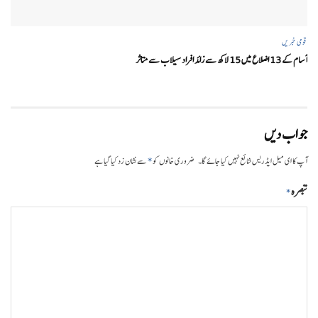
قومی خبریں
آسام کے 13 اضلاع میں 15 لاکھ سے زائد افراد سیلاب سے متاثر
جواب دیں
*
آپ کا ای میل ایڈریس شائع نہیں کیا جائے گا۔
ضروری خانوں کو
سے نشان زد کیا گیا ہے
تبصرہ
*