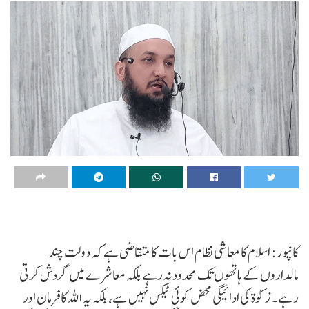
کانپور: اسلام کا معاشی نظام اس بات کا متقاضی ہے کہ دولت چند
مالداروں کے ہاتھوں تک محدود نہ رہے بلکہ معاشرے میں گردش کرتی
رہے۔ زکوٰۃ کی ادائیگی محض کوئی ٹیکس نہیں ہے، بلکہ یہ اللہ کا فرمان اور