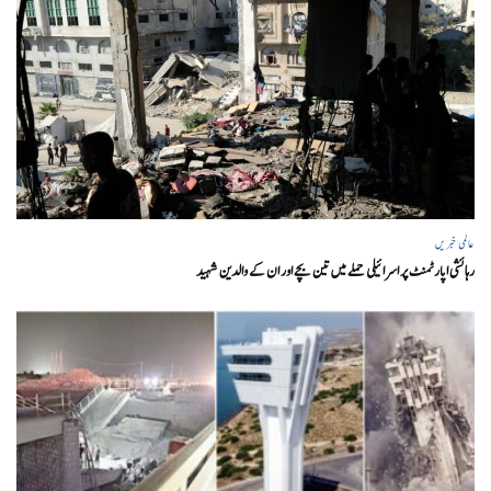
عالمی خبریں
رہائشی اپارٹمنٹ پر اسرائیلی حملے میں تین بچے اور ان کے والدین شہید