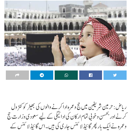
ریاض: حرمین شریفین میں حج وعمرہ ادا کرنے والوں کی بھیڑ کو کنٹرول
کرنے اور بحسن و خوبی تمام ارکان کی ادائیگی کے لیے سعودی وزارت حج
وعمرہ نے ایک بار پھر گائیڈ لائنس جاری کی ہیں۔ اس گائیڈ لائنس کے