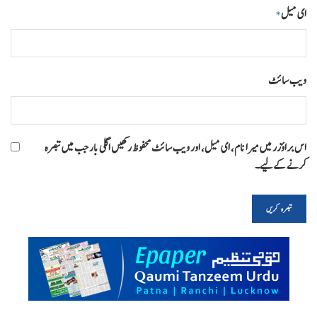
ای میل
*
ویب‌ سائٹ
اس براؤزر میں میرا نام، ای میل، اور ویب سائٹ محفوظ رکھیں اگلی بار جب میں تبصرہ
کرنے کےلیے۔