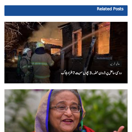
Related
Posts
عالمی خبریں
روسی ساحل پر ڈرون حملہ، 3 بچوں سمیت 7 افراد ہلاک