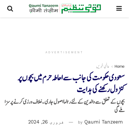
ADVERTISEMENT
Home
عالمی خبریں
سعودی حکومت کی جانب سےاحاطہ حرم میں بچوں پر
کنٹرول رکھنے کی ہدایت
بچوں کے تعلق سے والدین کے لئےرہنما اصول جاری ۔خلاف ورزی کرنے پر سزا
ملے گی
Qaumi Tanzeem
by
فروری 26, 2024