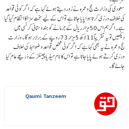
سعودی کی وزارت حج و عمرہ نے زور دیتے ہوئے کہا ہے کہ اگر کوئی قواعد
کی خلاف ورزی کرتا ہوا پایا جاتا ہے تو اس کے لیے سخت سزا کا انتظام کیا گیا
ہے۔ اگر ہم اس 50 ہزار ریال کے جرمانے کو ہندوستانی کرنسی میں
دیکھیں تو یہ تقریباً 11 لاکھ 5 ہزار 73 روپے کے برابر ہوگا۔ وزارت
حج و عمرہ نے یہ بھی کہا ہے کہ اگر کوئی شخص قواعد و ضوابط کی خلاف
ورزی کرتے ہوئے پایا جاتا ہے تو اس کا نام میڈیا چینلز کے ذریعے عام کیا
جائے گا۔
Qaumi Tanzeem