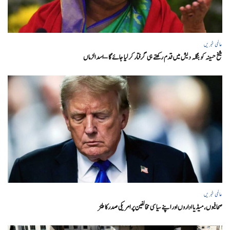
عالمی خبریں
شیخ حسینہ کو بنگلہ دیش میں قدم رکھتے ہی گرفتار کر لیا جائے گا – اسد الزماں
عالمی خبریں
صحافیوں، میڈیا اداروں اور اپنے سیاسی مخالفین پر امریکی صدرکا طنز