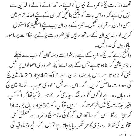
تحت وزارت حج و عمرہ نے بچوں کو اپنے ساتھ لانے والے والدین سے
اپیل کی ہے کہ وہ اس بات کو یقینی بنائیں کہ ان کے بچے احاطہ حرم میں
امن و امان برقرار رکھیں۔ عمرہ کے دوران جب بچے اسکلیٹر کا استعمال
کریں تو والدین ان کے ساتھ رہیں نیز ضرورت پڑنے پر حفاظت پر مامور
اہلکاروں کی مدد لیں۔
واضح رہے کہ حج و عمرہ کے لیے درخواست دہندگان کو سب سے پہلے
رجسٹریشن کرانا ہوتا ہے جس کے بعد اسے کچھ ضروری اصولوں پر عمل
بھی کرنا ہوتا ہے۔ اس بار ہندوستان سے 1 لاکھ 40 ہزار 20 عازمین حج
کی سعادت حاصل کریں گے۔ اس سے قبل سعودی عرب نے عازمین حج
اور وہاں رہ رہے لوگوں کو وارننگ جاری کرتے ہوئے کہا تھا کہ اگر آپ
بغیر اجازت حج میں شرکت کرتے ہیں تو آپ کو 50 ہزار ریال جرمانہ ادا
کرنا پڑے گا۔ اس کے ساتھ ہی اگر کوئی عازم حج و عمرہ سے متعلق کسی
قانون کی خلاف ورزی کا مرتکب پایا جاتا ہے تو اس کے لیے 6 ماہ قید کی
سزا ہے۔