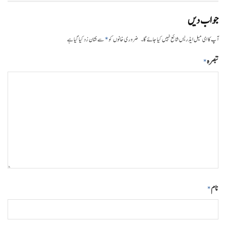
جواب دیں
*
آپ کا ای میل ایڈریس شائع نہیں کیا جائے گا۔
ضروری خانوں کو
سے نشان زد کیا گیا ہے
تبصرہ
*
نام
*