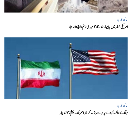
عالمی خبریں
امریکی حملہ میں چابہار بندرگاہ کا میری ٹائم واچ ٹاور تباہ
عالمی خبریں
جنگ کا دائرہ آبنائے ہرمز سے بڑھ کر بحر احمر تک پہنچنے کا اندیشہ