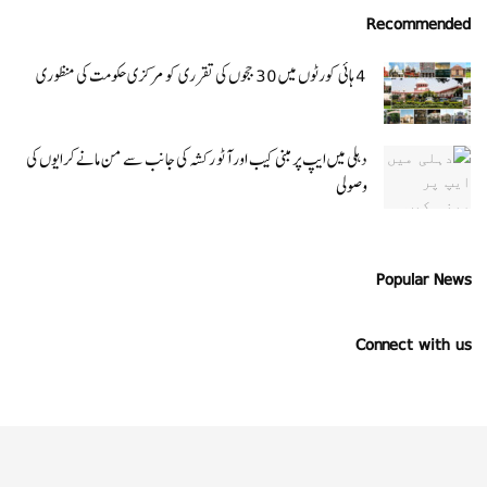
Recommended
4 ہائی کورٹوں میں 30 ججوں کی تقرری کو مرکزی حکومت کی منظوری
دہلی میں ایپ پر مبنی کیب اور آٹو رکشہ کی جانب سے من مانے کرایوں کی
وصولی
Popular News
Connect with us