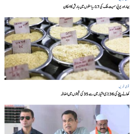
بہار اور یو پی سمیت ملک کی 17ریاستوں میں بارش کا امکان
قومی خبریں
کھانے پینے کی 36 بڑی اشیاء میں سے 35 کی قیمتوں میں اضافہ