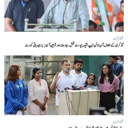
قومی خبریں
گڈکری کے خلاف آن لائن ڈیپ فیک پوسٹ فحش، جارحانہ اور توہین آمیز:بامبے ہائی کورٹ
قومی خبریں