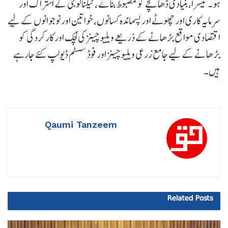
ہو۔ تیسرا، بنیادی ڈھانچے کو مضبوط بنانے ، ٹیکنالوجی کے اشتراک اور
سرمایہ کاری اور چھوٹے اور پسماندہ کسانوں، خواتین اور نوجوانوں کے لیے
اقتصادی مواقع بڑھانے کے ذریعے ویلیو چینز کی لچک اور کارکردگی کو
بڑھانے کے لیے جامع زرعی ویلیو چینز اور فوڈ سسٹم ڈیولپ کئے جارہے
ہیں۔
Qaumi Tanzeem
Related
Posts