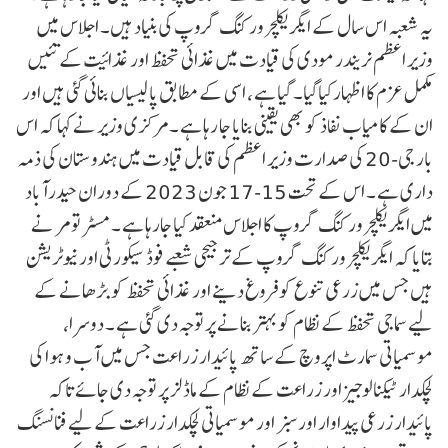
یہ شعبہ اس سال کے ایگریکلچر ورکنگ گروپ کی بنیاد ہیں۔ اجلاس میں
وزیر اعظم نریندر مودی کی قیادت میں غذائی تحفظ اور غذائیت کے تئیں
مکمل عزم کا اظہارکیاگیا۔ گیا ہے ، اسی کے مطابق پالیسیاں بنائی گئی ہیں اور
ان کے کامیاب نفاذ کو بھی یقینی بنایا جا رہا ہے ۔مرکزی وزیر نے کہا کہ اس
بار جی-20 کی صدارت وزیر اعظم کی قابل قیادت میں ہندوستان کی ذمہ
داری ہے ۔ اس کے تحت 15-17 جون 2023 کے دوران حیدرآباد
میں ایگریکلچر ورکنگ گروپ کا اجلاس منعقد کیا جارہا ہے ۔ مسٹر تومر نے
بتایا کہ ایگریکلچر ورکنگ گروپ کے ترجیحی شعبے فوڈ سیکورٹی اور نیوٹریشن
ہیں جس میں زرعی تنوع کو فروغ دینے اور غذائی تحفظ کو بڑھانے کے
لیے سماجی تحفظ کے نظام کو بہتر بنانے پر توجہ دی گئی ہے ۔ دوسرا،
موسمیاتی سمارٹ اپروچ کے ساتھ پائیدار زراعت جس میں آب و ہوا کی
لچکدار ٹیکنالوجیز اور زراعت کے نظام کے ماڈلز پر توجہ دی جائے تاکہ
پائیدار زرعی پیداوار اور سبز اور موسمیاتی لچکدار زراعت کے لیے فنانسنگ