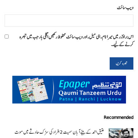
ویب‌ سائٹ
اس براؤزر میں میرا نام، ای میل، اور ویب سائٹ محفوظ رکھیں اگلی بار جب میں تبصرہ
کرنے کےلیے۔
Recommended
عتیق احمد کے بیٹے آبان سمیت 2 افراد کی سڑک حادثے میں موت