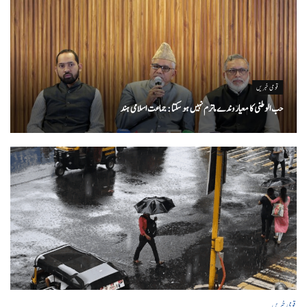
قومی خبریں
حب الوطنی کا معیار وندے ماترم نہیں ہو سکتا : جماعت اسلامی ہند
قومی خبریں