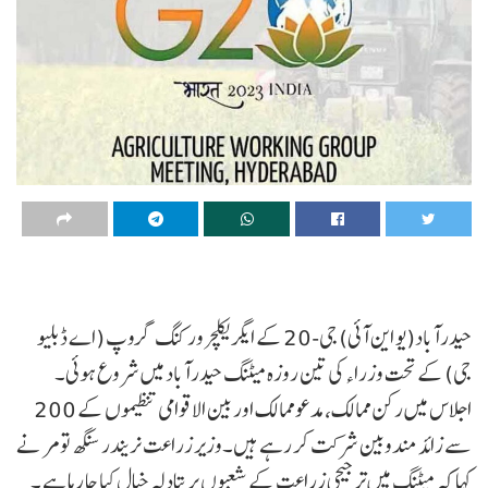
حیدرآباد(یو این آئی) جی-20 کے ایگریکلچر ورکنگ گروپ (اے ڈبلیو
جی) کے تحت وزراء کی تین روزہ میٹنگ حیدرآباد میں شروع ہوئی۔
اجلاس میں رکن ممالک، مدعو ممالک اور بین الاقوامی تنظیموں کے 200
سے زائد مندوبین شرکت کر رہے ہیں۔وزیر زراعت نریندر سنگھ تومر نے
کہا کہ میٹنگ میں ترجیحی زراعت کے شعبوں پر تبادلہ خیال کیا جا رہا ہے ۔