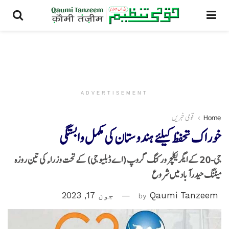
ADVERTISEMENT
Home
قومی خبریں
خوراک تحفظ کیلئے ہندوستان کی مکمل وابستگی
جی-20 کے ایگریکلچر ورکنگ گروپ (اے ڈبلیو جی) کے تحت وزراء کی تین روزہ
میٹنگ حیدرآباد میں شروع
Qaumi Tanzeem
by
جون 17, 2023