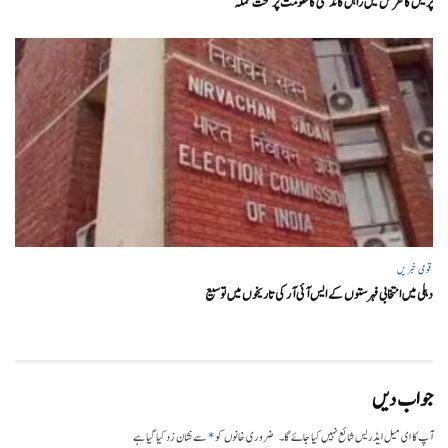
پریس کانفرنس میں راہل گاندھی کا حکومت پر سخت حملہ
قومی خبریں
دہلی میں انتخابی فہرستوں کے ایس آئی آر کی تاریخوں میں توسیع
جواب دیں
*
آپ کا ای میل ایڈریس شائع نہیں کیا جائے گا۔
ضروری خانوں کو
سے نشان زد کیا گیا ہے