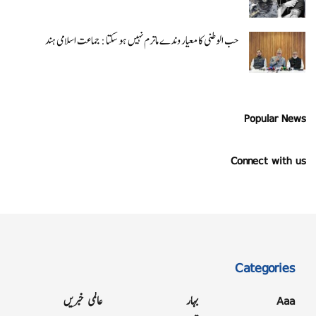
حب الوطنی کا معیار وندے ماترم نہیں ہو سکتا : جماعت اسلامی ہند
Popular News
Connect with us
Categories
Aaa
بہار
عالمی خبریں