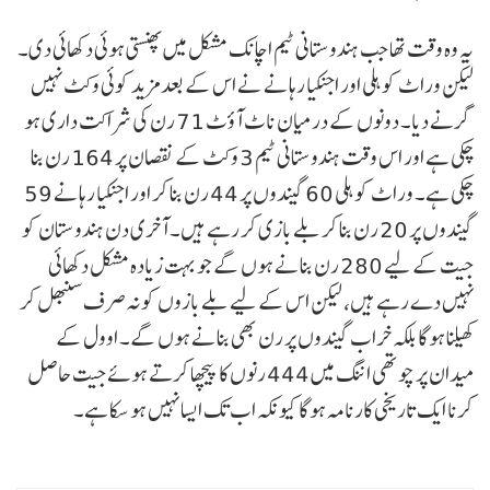
یہ وہ وقت تھا جب ہندوستانی ٹیم اچانک مشکل میں پھنستی ہوئی دکھائی دی۔
لیکن وراٹ کوہلی اور اجنکیا رہانے نے اس کے بعد مزید کوئی وکٹ نہیں
گرنے دیا۔ دونوں کے درمیان ناٹ آؤٹ 71 رن کی شراکت داری ہو
چکی ہے اور اس وقت ہندوستانی ٹیم 3 وکٹ کے نقصان پر 164 رن بنا
چکی ہے۔ وراٹ کوہلی 60 گیندوں پر 44 رن بنا کر اور اجنکیا رہانے 59
گیندوں پر 20 رن بنا کر بلے بازی کر رہے ہیں۔ آخری دن ہندوستان کو
جیت کے لیے 280 رن بنانے ہوں گے جو بہت زیادہ مشکل دکھائی
نہیں دے رہے ہیں، لیکن اس کے لیے بلے بازوں کو نہ صرف سنبھل کر
کھیلنا ہوگا بلکہ خراب گیندوں پر رن بھی بنانے ہوں گے۔ اوول کے
میدان پر چوتھی اننگ میں 444 رنوں کا پیچھا کرتے ہوئے جیت حاصل
کرنا ایک تاریخی کارنامہ ہوگا کیونکہ اب تک ایسا نہیں ہو سکا ہے۔