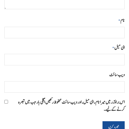
نام
*
ای میل
*
ویب‌ سائٹ
اس براؤزر میں میرا نام، ای میل، اور ویب سائٹ محفوظ رکھیں اگلی بار جب میں تبصرہ
کرنے کےلیے۔