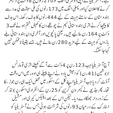
ہے۔ آسٹریلیا نے اپنی دوسری اننگ کو 270 رنوں پر 8 وکٹ پر ڈکلیئر
کرنے کا اعلان کیا اور پہلی اننگ میں 173 رنوں کی ملی سبقت کی مدد سے
ہندوستان کے سامنے جیت کے لیے 444 رنوں کا ہدف رکھا۔ اس ہدف
کا پیچھا کرنے اتری ہندوستانی ٹیم نے چوتھے دن کا کھیل ختم ہونے تک 3
وکٹ پر 164 رن بنا لیے ہیں۔ یعنی پانچویں اور آخری دن ہندوستانی بلے
بازوں کو جیت کے لیے مزید 280 رن بنانے ہیں، جسے یقیناً ناممکن نہیں
کہا جا سکتا۔
آج آسٹریلیا جب 123 رن پر 4 وکٹ سے آگے کھیلنے اتری تو مارنس
لابوشین (41 رن) کو امیش یادو نے اپنے پہلے ہی اوور میں اس وقت
آؤٹ کر دیا جب آسٹریلیا اپنے کل کے اسکور میں محض ایک ہی رن جوڑ سکا
تھا۔ پھر جڈیجہ نے کیمرون گرین کو 25 رن کے انفرادی اسکور پر بولڈ کر
کے زوردار جھٹکا دے دیا۔ لیکن اس کے بعد ایلیکس کیری اور مشیل
اسٹارک کے درمیان 93 رنوں کی شراکت ہوئی جس نے آسٹریلیا کو