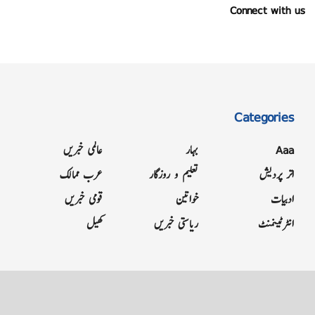
Connect with us
Categories
Aaa
بہار
عالمی خبریں
اتر پردیش
تعلیم و روزگار
عرب ممالک
ادبیات
خواتین
قومی خبریں
انٹرٹینمنٹ
ریاستی خبریں
کھیل
Grievance
Terms & Conditions
Advertise
About
Contact
Letter to Editor