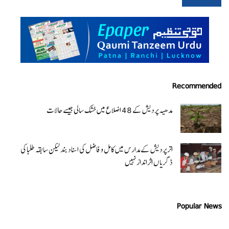
Recommended
مدھیہ پردیش کے 48 اضلاع میں خشک سالی جیسے حالات
اتر پردیش کےمدارس میں کامل و فاضل کی اسناد بند لیکن سابقہ طلبا کی
ڈگریا ں اثرانداز نہیں
Popular News