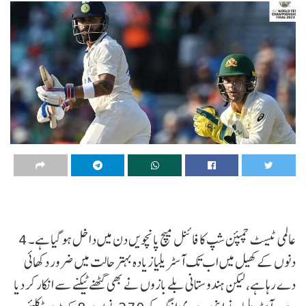
عالمی ٹیسٹ چمپئن شپ کا فائنل میچ پانچویں دن میں داخل ہو گیا ہے۔ 4
دنوں کے کھیل میں اب تک آسٹریلیا زیادہ بہتر حالت میں ضرور دکھائی
دے رہا ہے، لیکن ہندوستانی بلے بازوں نے بھی گھٹنے ٹیکنے سے انکار کر دیا