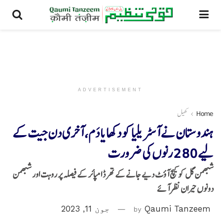
ADVERTISEMENT
Home
کھیل
ہندوستان نے آسٹریلیا کو دکھایا دَم، آخری دن جیت کے
لیے 280 رنوں کی ضرورت
شبھمن گل کو کیچ آؤٹ دیے جانے کے تھرڈ امپائر کے فیصلہ پر روہت اور شبھمن
دونوں حیران نظر آئے
Qaumi Tanzeem
by
جون 11, 2023