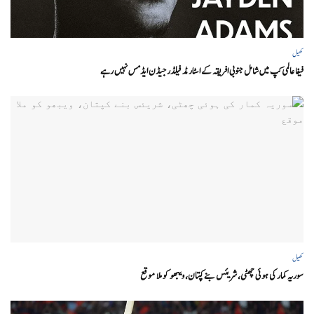
کھیل
فیفا عالمی کپ میں شامل جنوبی افریقہ کے اسٹار مڈ فیلڈر جیڈن ایڈمس نہیں رہے
کھیل
سوریہ کمار کی ہوئی چھٹی، شریئس بنے کپتان، ویبھو کو ملا موقع