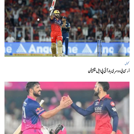
کھیل
آر سی بی دوسری بار آئی پی ایل چیمپئن