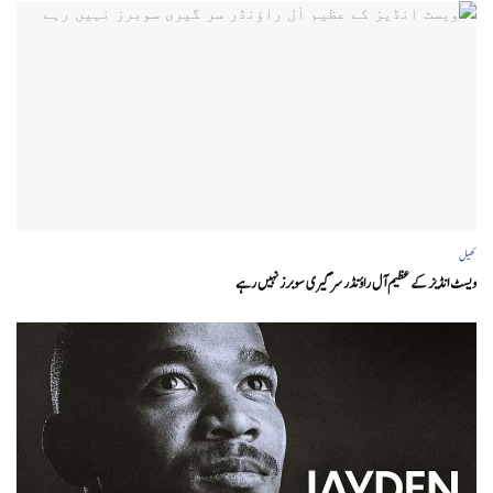
کھیل
ویسٹ انڈیز کے عظیم آل راؤنڈر سر گیری سوبرز نہیں رہے