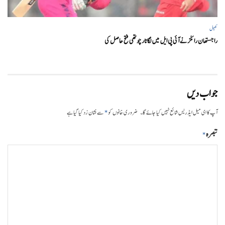
کھیل
راجستھان رائلز نے آئی پی ایل میں لگاتار چوتھی فتح حاصل کی
جواب دیں
*
آپ کا ای میل ایڈریس شائع نہیں کیا جائے گا۔
ضروری خانوں کو
سے نشان زد کیا گیا ہے
تبصرہ
*