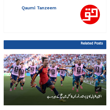
Qaumi Tanzeem
Related
Posts
کھیل
اسپین فٹبال کا نیا بادشاہ ، ٹوریس فائنل میں فتح کے ہیرو رہے