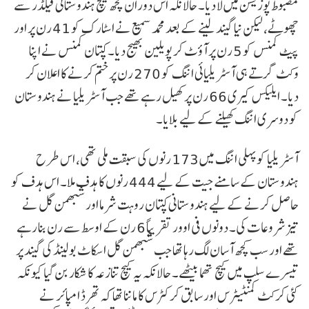
مضبوط پوزیشن میں لا دیا۔ حالانکہ اس دوران کچھ کیچ ہندوستانی فیلڈر سے
چھوٹے، لیکن نیا گیند لینے کے بعد محمد سمیع نے اسٹارک کو 41 رن پر اور
پیٹ کمنس کو 5 رن پر آؤٹ کر پویلین بھیج دیا۔ کپتان کمنس نے اپنا
وکٹ گرتے ہی آسٹریلیائی اننگ کو 270 رن پر ختم کرنے کا اعلان کر
دیا۔ ایلیکس کیری 66 رن پر کھیل رہے تھے جب آسٹریلیا نے ہندوستان
کو دوسری اننگ کھیلنے کے لیے بلایا۔
آسٹریلیا کو پہلی اننگ میں 173 رنوں کی سبقت ملی تھی، اس طرح
ہندوستان کے سامنے جیت کے لیے 444 رنوں کا ہدف ملا۔ اس ہدف کو
حاصل کرنے کے لیے ہندوستانی کپتان روہت شرما اور شبھمن گل نے
تیز شروعات کی۔ دونوں فی اوور تقریباً 6 رن کے اوسط سے رن بنا رہے
تھے اور سب کچھ آسان لگ رہا تھا جب شبھمن گل اسکاٹ بولینڈ کی گیند پر
تیسرے سلپ میں کیچ تھما بیٹھے۔ حالانکہ یہ کیچ تنازعہ کا شکار بن گیا کیونکہ
کئی کرکٹ کمنٹیٹرس اور سابق کرکٹرس کا ماننا تھا کہ تھرڈ امپائر نے