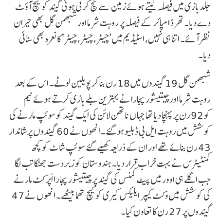
جلدبازی میں فیصلہ لیتے ہوئے زمین سے ٹچ کرتی ہوئی گیند کو کیچ آؤٹ
دے دیا۔ تھرڈ امپائر کے فیصلہ پر روہت شرما اور شبھمن گل بھی حیران
نظر آئے۔ اتنا ہی نہیں، اسٹیڈیم میں ’چیٹر، چیٹر، چیٹر‘ کا نعرہ بھی سنائی
دیا۔
شبھمن گل 19 گیندوں میں 18 رن بنا کر پویلین لوٹے۔ اس کے بعد
روہت شرما اور چیتیشور پجارا نے بہترین بلے بازی کرتے ہوئے ٹیم
کو 92 رن پر پہنچا دیا تھا جہاں ناتھن لائن کی ایک گیند کو سوئپ مارنے کی
کوشش میں روہت ایل بی ڈبلیو ہو گئے۔ انھوں نے 60 گیندوں پر شاندار
43 رن بنائے تھے اور ان کے ذریعہ کھیلے گئے سوئپ شاٹ کو کچھ
کمنٹیٹرس نے بہت خراب قرار دیا۔ ہندوستان کو زبردست جھٹکا تب لگا
جب اگلے ہی اوور میں پیٹ کمنس کی گیند پر چیتیشور پجارا اَپر کٹ مارنے
کی کوشش میں وکٹ کیپر ایلیکس کیری کو کیچ تھما بیٹھے۔ انھوں نے 47
گیندوں پر 27 رن کا تعاون کیا۔