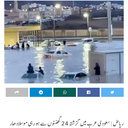
ریاض :سعودی عرب میں گزشتہ 24 گھنٹوں سے ہو رہی موسلادھار