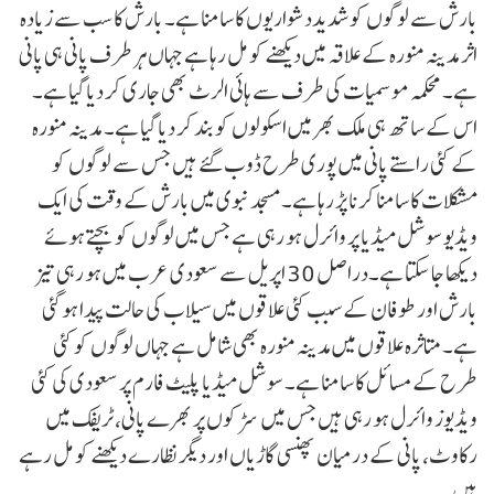
بارش سے لوگوں کوشدیددشواریوں کا سامنا ہے۔ بارش کا سب سے زیادہ
اثر مدینہ منورہ کے علاقہ میں دیکھنے کو مل رہا ہے جہاں ہر طرف پانی ہی پانی
ہے۔ محکمہ موسمیات کی طرف سے ہائی الرٹ بھی جاری کر دیا گیا ہے۔
اس کے ساتھ ہی ملک بھر میں اسکولوں کو بند کر دیا گیا ہے۔ مدینہ منورہ
کے کئی راستے پانی میں پوری طرح ڈوب گئے ہیں جس سے لوگوں کو
مشکلات کا سامنا کرنا پڑ رہا ہے۔ مسجد نبوی میں بارش کے وقت کی ایک
ویڈیو سوشل میڈیا پر وائرل ہو رہی ہے جس میں لوگوں کو بچتے ہوئے
دیکھا جا سکتا ہے۔دراصل 30 اپریل سے سعودی عرب میں ہو رہی تیز
بارش اور طوفان کے سبب کئی علاقوں میں سیلاب کی حالت پیدا ہو گئی
ہے۔ متاثرہ علاقوں میں مدینہ منورہ بھی شامل ہے جہاں لوگوں کو کئی
طرح کے مسائل کا سامنا ہے۔ سوشل میڈیا پلیٹ فارم پر سعودی کی کئی
ویڈیوز وائرل ہو رہی ہیں جس میں سڑکوں پر بھرے پانی، ٹریفک میں
رکاوٹ، پانی کے درمیان پھنسی گاڑیاں اور دیگر نظارے دیکھنے کو مل رہے
ہیں۔