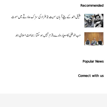
Recommended
عتیق احمد کے بیٹے آبان سمیت 2 افراد کی سڑک حادثے میں موت
حب الوطنی کا معیار وندے ماترم نہیں ہو سکتا : جماعت اسلامی ہند
Popular News
Connect with us