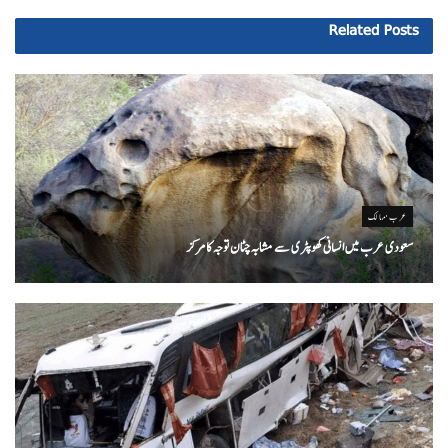
Related
Posts
عرب ممالک
سعودی عرب میں انسانی کھوپٹری سے مشابہ چٹان توجہ کا مرکز