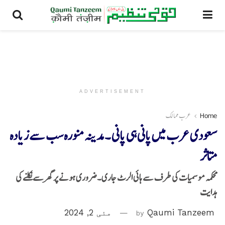
ADVERTISEMENT
Home
عرب ممالک
سعودی عرب میں پانی ہی پانی ۔مدینہ منورہ سب سے زیادہ
متاثر
محکمہ موسمیات کی طرف سے ہائی الرٹ جاری۔ضروری ہونے پر گھر سے نکلنے کی
ہدایت
Qaumi Tanzeem
by
مئی 2, 2024