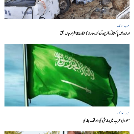
عرب ممالک
ایران میں پاکستانی زائرین کی بس حادثہ کا شکار35 افراد جاں بحق
عرب ممالک
سعودی عرب میں بارش کی وارننگ جاری