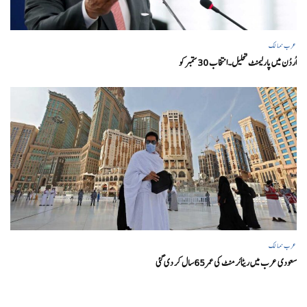
عرب ممالک
اُردُن میں پارلیمنٹ تحلیل۔انتخاب 30 ستمبرکو
عرب ممالک
سعودی عرب میں ریٹائرمنٹ کی عمر 65سال کر دی گئی