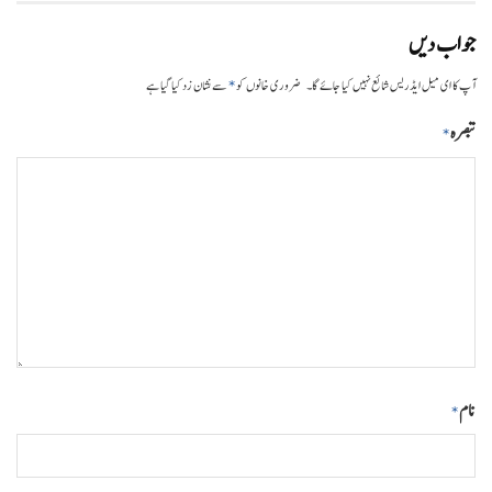
جواب دیں
*
آپ کا ای میل ایڈریس شائع نہیں کیا جائے گا۔
ضروری خانوں کو
سے نشان زد کیا گیا ہے
تبصرہ
*
نام
*