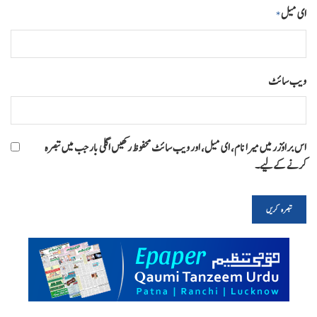
ای میل
*
ویب‌ سائٹ
اس براؤزر میں میرا نام، ای میل، اور ویب سائٹ محفوظ رکھیں اگلی بار جب میں تبصرہ
کرنے کےلیے۔