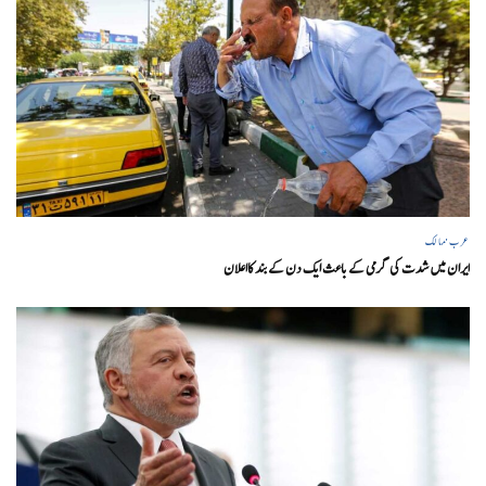
عرب ممالک
ایران میں شدت کی گرمی کے باعث ایک دن کے بند کااعلان