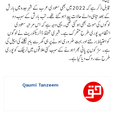
قابل ذکر ہے کہ 2022 میں بھی سعودی عرب کے شہر جدہ میں بارش
کے بعد تباہی والے حالات پیدا ہو گئے تھے۔ تب بارش کے سبب دو
لوگوں کی موت بھی ہو گئی تھی۔ یہی وجہ ہے کہ اس مرتبہ سعودی
انتظامیہ پوری طرح متحرک ہے۔ شہری تحفظ ڈائریکٹوریٹ نے لوگوں
کو احتیاط برتنے اور بہت ضروری ہونے پر ہی گھر سے باہر نکلنے کی اپیل کی
ہے۔ سڑکوں پر پانی بھرا ہونے کے سبب کئی علاقوں میں ٹریفک کو پوری
طرح سے روک دیا گیا ہے۔
Qaumi Tanzeem