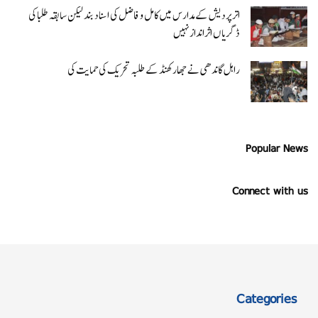
اتر پردیش کےمدارس میں کامل و فاضل کی اسناد بند لیکن سابقہ طلبا کی
ڈگریا ں اثرانداز نہیں
راہل گاندھی نے جھارکھنڈ کے طلبہ تحریک کی حمایت کی
Popular News
Connect with us
Categories