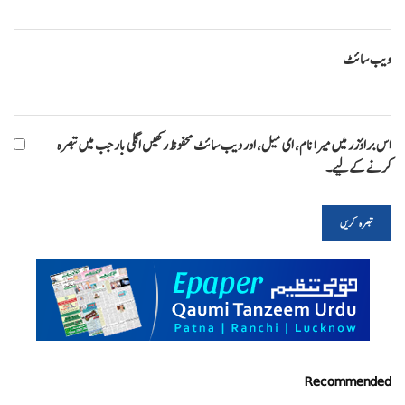
ویب‌ سائٹ
اس براؤزر میں میرا نام، ای میل، اور ویب سائٹ محفوظ رکھیں اگلی بار جب میں تبصرہ
کرنے کےلیے۔
Recommended