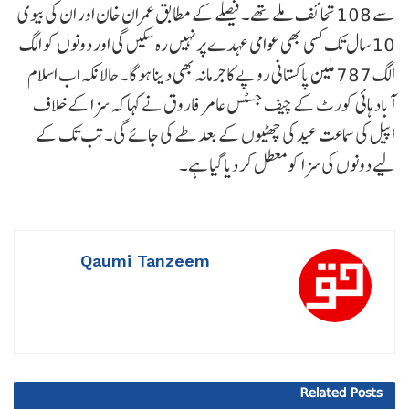
سے 108 تحائف ملے تھے۔ فیصلے کے مطابق عمران خان اور ان کی بیوی
10 سال تک کسی بھی عوامی عہدے پر نہیں رہ سکیں گی اور دونوں کو الگ
الگ 787 ملین پاکستانی روپے کا جرمانہ بھی دینا ہوگا۔ حالانکہ اب اسلام
آباد ہائی کورٹ کے چیف جسٹس عامر فاروق نے کہا کہ سزا کے خلاف
اپیل کی سماعت عید کی چھٹیوں کے بعد طے کی جائے گی۔ تب تک کے
لیے دونوں کی سزا کو معطل کر دیا گیا ہے۔
Qaumi Tanzeem
Related
Posts