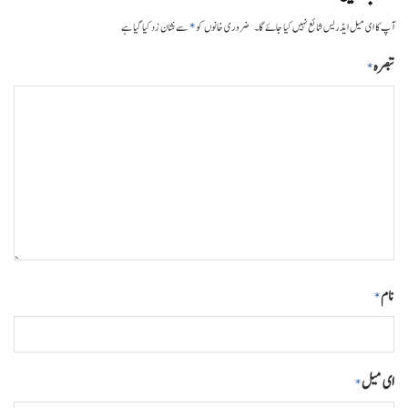
*
آپ کا ای میل ایڈریس شائع نہیں کیا جائے گا۔
ضروری خانوں کو
سے نشان زد کیا گیا ہے
تبصرہ
*
نام
*
ای میل
*