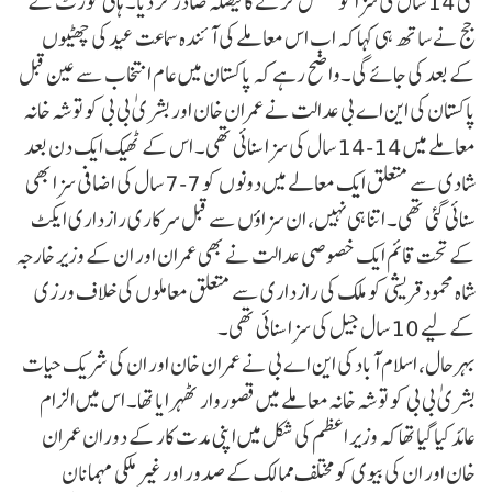
گئی 14 سال کی سزا کو معطل کرنے کا فیصلہ صادر کر دیا۔ ہائی کورٹ کے
جج نے ساتھ ہی کہا کہ اب اس معاملے کی آئندہ سماعت عید کی چھٹیوں
کے بعد کی جائے گی۔واضح رہے کہ پاکستان میں عام انتخاب سے عین قبل
پاکستان کی این اے بی عدالت نے عمران خان اور بشریٰ بی بی کو توشہ خانہ
معاملے میں 14-14 سال کی سزا سنائی تھی۔ اس کے ٹھیک ایک دن بعد
شادی سے متعلق ایک معالے میں دونوں کو 7-7 سال کی اضافی سزا بھی
سنائی گئی تھی۔ اتنا ہی نہیں، ان سزاؤں سے قبل سرکاری رازداری ایکٹ
کے تحت قائم ایک خصوصی عدالت نے بھی عمران اور ان کے وزیر خارجہ
شاہ محمود قریشی کو ملک کی رازداری سے متعلق معاملوں کی خلاف ورزی
کے لیے 10 سال جیل کی سزا سنائی تھی۔
بہرحال، اسلام آباد کی این اے بی نے عمران خان اور ان کی شریک حیات
بشریٰ بی بی کو توشہ خانہ معاملے میں قصوروار ٹھہرایا تھا۔ اس میں الزام
عائد کیا گیا تھا کہ وزیر اعظم کی شکل میں اپنی مدت کار کے دوران عمران
خان اور ان کی بیوی کو مختلف ممالک کے صدور اور غیر ملکی مہمانان