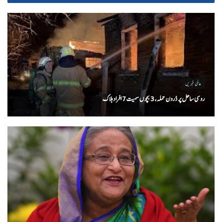
عالمی خبریں
روسی ساحل پر ڈرون حملہ، 3 بچوں سمیت 7 افراد ہلاک