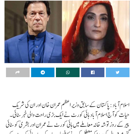
اسلام آباد :پاکستان کے سابق وزیر اعظم عمران خان اور ان کی شریک
حیات کو آج اسلام آباد ہائی کورٹ نے ایک بڑی راحت والی خبر سنائی۔
پیر کے روز توشہ خانہ معاملے میں ہائی کورٹ نے عمران اور بشریٰ کو سنائی