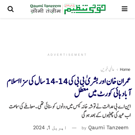
ADVERTISEMENT
Home
عالمی خبریں
عمران خان اور بشریٰ بی بی کی 14-14 سال کی سزا اسلام
آباد ہائی کورٹ میں معطل
این اے بی عدالت نےتوشہ خانہ کیس میں دونوں کو سنائی تھی۔معاملے کی سماعت
اب عید کی چھٹیوں کے بعد ہوگی
Qaumi Tanzeem
by
اپریل 1, 2024