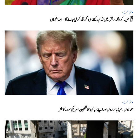
عالمی خبریں
شیخ حسینہ کو بنگلہ دیش میں قدم رکھتے ہی گرفتار کر لیا جائے گا – اسد الزماں
عالمی خبریں
صحافیوں، میڈیا اداروں اور اپنے سیاسی مخالفین پر امریکی صدرکا طنز