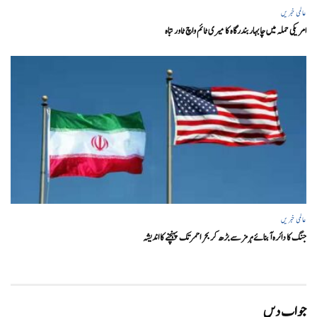
عالمی خبریں
امریکی حملہ میں چابہار بندرگاہ کا میری ٹائم واچ ٹاور تباہ
عالمی خبریں
جنگ کا دائرہ آبنائے ہرمز سے بڑھ کر بحر احمر تک پہنچنے کا اندیشہ
جواب دیں