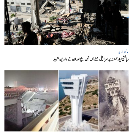
عالمی خبریں
رہائشی اپارٹمنٹ پر اسرائیلی حملے میں تین بچے اور ان کے والدین شہید