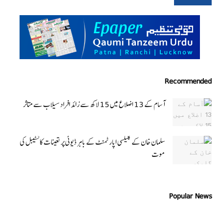
Recommended
آسام کے 13 اضلاع میں 15 لاکھ سے زائد افراد سیلاب سے متاثر
سلمان خان کے گلیکسی اپارٹمنٹ کے باہر ڈیوٹی پر تعینات کانسٹیبل کی
موت
Popular News