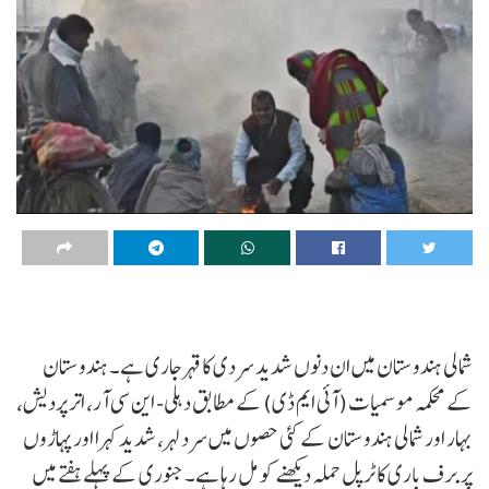
شمالی ہندوستان میں ان دنوں شدید سردی کا قہر جاری ہے۔ ہندوستان
کے محکمہ موسمیات (آئی ایم ڈی) کے مطابق دہلی- این سی آر، اتر پردیش،
بہار اور شمالی ہندوستان کے کئی حصوں میں سرد لہر، شدید کہرا اور پہاڑوں
پر برف باری کا ٹرپل حملہ دیکھنے کو مل رہا ہے۔ جنوری کے پہلے ہفتے میں