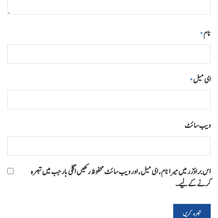
نام
*
ای میل
*
ویب‌ سائٹ
اس براؤزر میں میرا نام، ای میل، اور ویب سائٹ محفوظ رکھیں اگلی بار جب میں تبصرہ
کرنے کےلیے۔