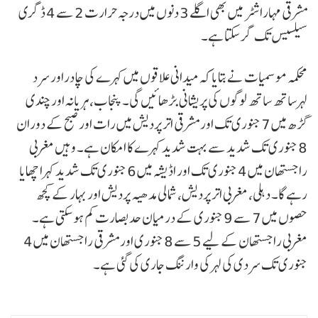
مشرقی مہاراشٹر میں بھی اگلے 3 دنوں میں درجہ حرارت 2 سے 4 ڈگری
سیلسیس تک گر سکتا ہے۔
محکمہ موسمیات نے بتایا کہ میدانی علاقوں میں کہرے کی چادراور سرد
لہرساتھ ساتھ لوگوں کی پریشانی بڑھائیں گی۔ پنجاب، ہریانہ اور چندی
گڑھ میں 7 جنوری تک اور مشرقی اتر پردیش میں رات اور صبح کے دوران
8 جنوری تک شدید سے بہت شدید کہرے کا امکان ہے۔ وہیں مغربی
راجستھان میں 4 جنوری تک اور اڈیشہ میں 6 جنوری تک شدید کہرا چھایا
رہے گا۔ دہلی، مغربی اتر پردیش، شمالی مدھیہ پردیش اور بہار کے کچھ
حصوں میں 7 سے 9 جنوری کے درمیان حد بصارت کم ہو سکتی ہے۔
مغربی راجستھان کے لیے 5 سے 8 جنوری اور مشرقی راجستھان میں 4
جنوری تک سردی کی لہر کی وارننگ جاری کی گئی ہے۔