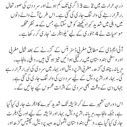
درجہ حرارت میں 2 سے 3 ڈگری تک کم ہونے اور سرد دن کی صورتحال
برقرار رہنے کی وارننگ جاری کی گئی ہے۔ اس طرح آنے والے دنوں
میں دہلی میں شدید کہرا دیکھنے کو مل سکتا ہے جس کے مد نظرمحکمہ
موسمیات نے 4 جنوری کے لیے ’یلو ایلرٹ‘ جاری کر رکھا ہے۔
آئی ایم ڈی کے مطابق مغربی ڈسٹربنس کے گزرنے کے بعد شمال مغربی
اور وسطی ہندوستان میں برفیلی ہوائیں تیز ہو گئی ہیں۔ دہلی، پنجاب،
ہریانہ، چندی گڑھ، مغربی اتر پردیش اور بہار میں سردی کی لہر برقرار رہے
گی۔ بہار اور اتر پردیش کے لیے سرد دن کی وارننگ جاری کی گئی ہے،
جہاں دن کے وقت بھی سردی کے اثرات محسوس کیے جائیں گے۔
اس دوران کشمیر سے لے کر اڈیشہ تک شدید کہرے کا ایلرٹ جاری کیا گیا
ہے، جبکہ پنجاب، ہریانہ، اتر پردیش، بہاراور اڈیشہ کے لیے اورنج ایلرٹ
جاری کیا گیا ہے۔ وسطی ہندوستان بشمول مدھیہ پردیش، چھتیس گڑھ اور