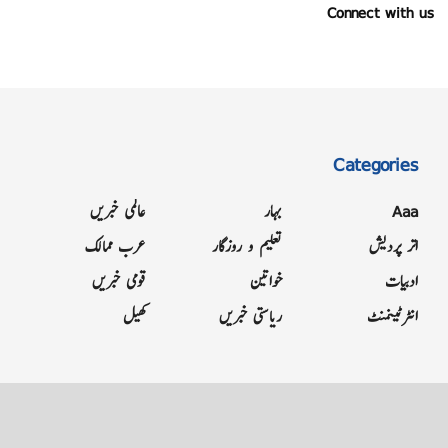
Connect with us
Categories
Aaa
بہار
عالمی خبریں
اتر پردیش
تعلیم و روزگار
عرب ممالک
ادبیات
خواتین
قومی خبریں
انٹرٹینمنٹ
ریاستی خبریں
کھیل
Grievance
Terms & Conditions
Advertise
About
Contact
Letter to Editor