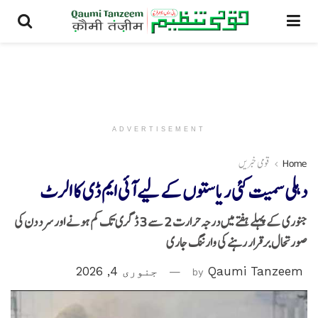
ADVERTISEMENT
Home
قومی خبریں
دہلی سمیت کئی ریاستوں کے لیے آئی ایم ڈی کا الرٹ
جنوری کے پہلے ہفتے میں درجہ حرارت 2 سے 3 ڈگری تک کم ہونے اور سرد دن کی
صورتحال برقرار رہنے کی وارننگ جاری
Qaumi Tanzeem
by
جنوری 4, 2026