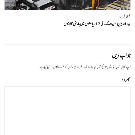
قومی خبریں
بہار اور یو پی سمیت ملک کی 17ریاستوں میں بارش کا امکان
جواب دیں
*
آپ کا ای میل ایڈریس شائع نہیں کیا جائے گا۔
ضروری خانوں کو
سے نشان زد کیا گیا ہے
تبصرہ
*