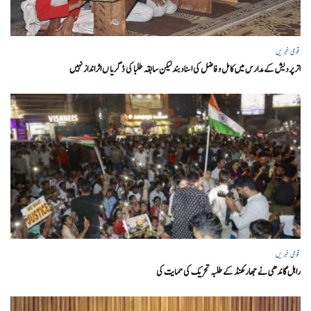
قومی خبریں
اتر پردیش کےمدارس میں کامل و فاضل کی اسناد بند لیکن سابقہ طلبا کی ڈگریا ں اثرانداز نہیں
قومی خبریں
راہل گاندھی نے جھارکھنڈ کے طلبہ تحریک کی حمایت کی